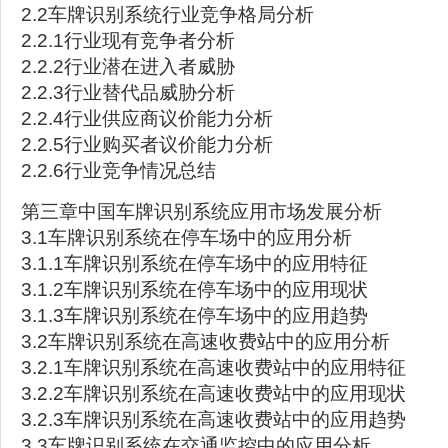
2.2车牌识别系统行业竞争格局分析
2.2.1行业现有竞争者分析
2.2.2行业潜在进入者威胁
2.2.3行业替代品威胁分析
2.2.4行业供应商议价能力分析
2.2.5行业购买者议价能力分析
2.2.6行业竞争情况总结
第三章中国车牌识别系统应用市场发展分析
3.1车牌识别系统在停车场中的应用分析
3.1.1车牌识别系统在停车场中的应用特征
3.1.2车牌识别系统在停车场中的应用现状
3.1.3车牌识别系统在停车场中的应用趋势
3.2车牌识别系统在高速收费站中的应用分析
3.2.1车牌识别系统在高速收费站中的应用特征
3.2.2车牌识别系统在高速收费站中的应用现状
3.2.3车牌识别系统在高速收费站中的应用趋势
3.3车牌识别系统在交通监控中的应用分析