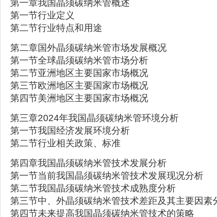
第一章我国晶须碳纳米管概述
第一节行业定义
第二节行业特点和用途
第二章国外晶须碳纳米管市场发展概况
第一节全球晶须碳纳米管市场分析
第二节亚洲地区主要国家市场概况
第三节欧洲地区主要国家市场概况
第四节美洲地区主要国家市场概况
第三章2024年我国晶须碳纳米管环境分析
第一节我国经济发展环境分析
第二节行业相关政策、标准
第四章我国晶须碳纳米管技术发展分析
第一节当前我国晶须碳纳米管技术发展现况分析
第二节我国晶须碳纳米管技术成熟度分析
第三节中、外晶须碳纳米管技术差距及其主要因素
第四节未来提高我国晶须碳纳米管技术的策略