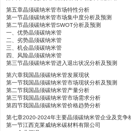
第五章晶须碳纳米管市场特性分析
第一节晶须碳纳米管市场集中度分析及预测
第二节晶须碳纳米管SWOT分析及预测
一、优势晶须碳纳米管
二、劣势晶须碳纳米管
三、机会晶须碳纳米管
四、风险晶须碳纳米管
第三节晶须碳纳米管进入退出状况分析及预测
第六章我国晶须碳纳米管发展现状
第一节我国晶须碳纳米管市场现状分析及预测
第二节我国晶须碳纳米管产量分析
第三节我国晶须碳纳米管市场需求分析
第四节我国晶须碳纳米管价格趋势分析
第七章2020-2024年主要晶须碳纳米管企业及竞
第一节江西克莱威纳米碳材料有限公司