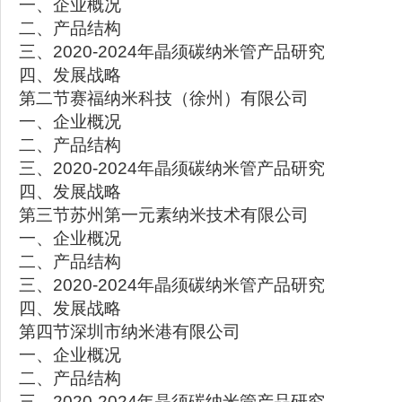
一、企业概况
二、产品结构
三、2020-2024年晶须碳纳米管产品研究
四、发展战略
第二节赛福纳米科技（徐州）有限公司
一、企业概况
二、产品结构
三、2020-2024年晶须碳纳米管产品研究
四、发展战略
第三节苏州第一元素纳米技术有限公司
一、企业概况
二、产品结构
三、2020-2024年晶须碳纳米管产品研究
四、发展战略
第四节深圳市纳米港有限公司
一、企业概况
二、产品结构
三、2020-2024年晶须碳纳米管产品研究