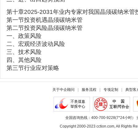
第十章2025-2031年业内专家对我国晶须碳纳米
第一节投资机遇晶须碳纳米管
第二节投资风险晶须碳纳米管
一、政策风险
二、宏观经济波动风险
三、技术风险
四、其他风险
第三节行业应对策略
关于中企顾问
|
服务流程
|
专项定制
|
典型客
全国咨询热线：400-700-9228(7*24小时） 
Copyright 2000-2023 cction.com, All Rig