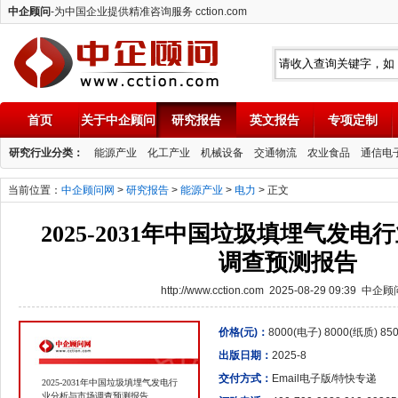
中企顾问
-为中国企业提供精准咨询服务 cction.com
首页
关于中企顾问
研究报告
英文报告
专项定制
中企顾问
研究行业分类：
能源产业
化工产业
机械设备
交通物流
农业食品
通信电
当前位置：
中企顾问网
>
研究报告
>
能源产业
>
电力
> 正文
2025-2031年中国垃圾填埋气发
调查预测报告
http://www.cction.com 2025-08-29 09:39 中企
价格(元)：
8000(电子) 8000(纸质) 8
出版日期：
2025-8
交付方式：
Email电子版/特快专递
2025-2031年中国垃圾填埋气发电行
业分析与市场调查预测报告