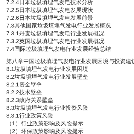
7.2.4日本垃圾填埋气发电技术分析
7.2.5日本垃圾填埋气发电发展现状
7.2.6日本垃圾填埋气发电发展前景
7.3其他国家垃圾填埋气发电行业发展概况
7.3.1丹麦垃圾填埋气发电行业发展概况
7.3.2英国垃圾填埋气发电行业发展概况
7.4国际垃圾填埋气发电行业发展经验总结
第八章中国垃圾填埋气发电行业发展困境与投资建
8.1垃圾填埋气发电行业发展困境
8.2垃圾填埋气发电行业发展壁垒
8.2.1资金壁垒
8.2.2技术壁垒
8.2.3政府关系壁垒
8.3垃圾填埋气发电行业投资风险
8.3.1行业政策风险
（1）行业政策影响及风险提示
（2）环保政策影响及风险提示