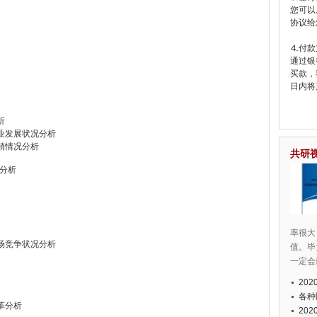
您可以
协议给
⒋付款
通过银
买款，
日内将
析
行业发展状况分析
产销情况分析
共研
境分析
率很大
市场竞争状况分析
值。毕
一定会
20
各种
革分析
20