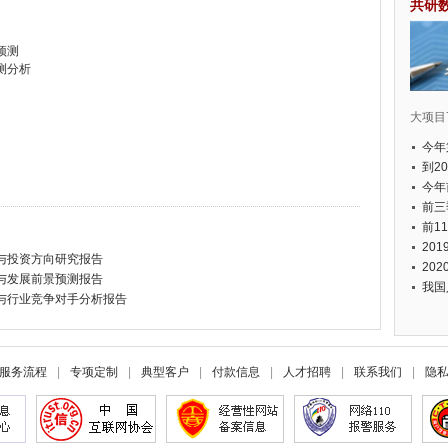
共研
预测
测分析
大项目7
今年
国有
到2
经济
今年
元人
前三
以上
前1
个，
20
估与投资方向研究报告
币，
20
析与发展前景预测报告
我国
势与行业竞争对手分析报告
服务流程
|
专项定制
|
典型客户
|
付款信息
|
人才招聘
|
联系我们
|
隐