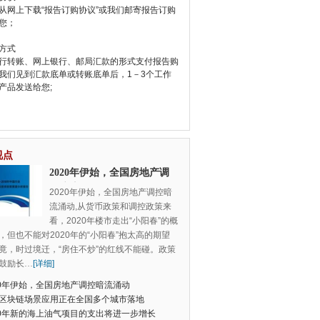
从网上下载“报告订购协议”或我们邮寄报告订购
您；
方式
行转账、网上银行、邮局汇款的形式支付报告购
我们见到汇款底单或转账底单后，1－3个工作
产品发送给您;
视点
2020年伊始，全国房地产调
控暗流涌动
2020年伊始，全国房地产调控暗
流涌动,从货币政策和调控政策来
看，2020年楼市走出“小阳春”的概
，但也不能对2020年的“小阳春”抱太高的期望
竟，时过境迁，“房住不炒”的红线不能碰。政策
鼓励长
…
[详细]
20年伊始，全国房地产调控暗流涌动
区块链场景应用正在全国多个城市落地
20年新的海上油气项目的支出将进一步增长