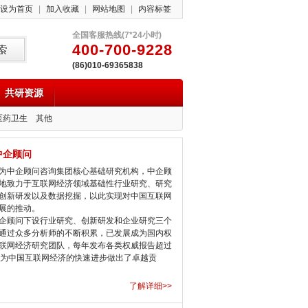
设为首页
|
加入收藏
|
网站地图
|
内容标签
全国客服热线(7*24小时)
400-700-9228
(86)010-69365838
共研资源
医药卫生
其他
中企顾问
中企顾问咨询集团核心基础研究机构，中企顾
地致力于互联网经济领域基础性行业研究、研究
创新研发以及数据挖掘，以此实现对中国互联网
展的推动。
顾问下设行业研究、创新研发和企业研究三个
通过众多分析师的不断积累，已发展成为国内权
联网经济研究团队，每年发布各类权威报告超过
，为中国互联网经济的快速进步做出了卓越贡
了解详细>>