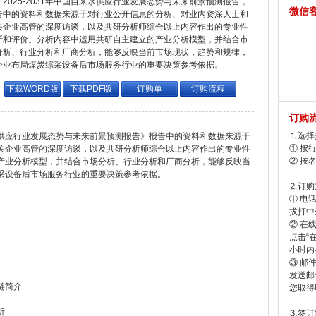
2025-2031年中国自来水供应行业发展态势与未来前景预测报告，
微信
告中的资料和数据来源于对行业公开信息的分析、对业内资深人士和
关企业高管的深度访谈，以及共研分析师综合以上内容作出的专业性
断和评价。分析内容中运用共研自主建立的产业分析模型，并结合市
分析、行业分析和厂商分析，能够反映当前市场现状，趋势和规律，
企业布局煤炭综采设备后市场服务行业的重要决策参考依据。
下载WORD版
下载PDF版
订购单
订购流程
订购
⒈选择
来水供应行业发展态势与未来前景预测报告》报告中的资料和数据来源于
① 按
关企业高管的深度访谈，以及共研分析师综合以上内容作出的专业性
② 按
产业分析模型，并结合市场分析、行业分析和厂商分析，能够反映当
采设备后市场服务行业的重要决策参考依据。
⒉订购
① 电
拔打中企
② 在
点击“
小时内
③ 邮
发送邮
链简介
您取得
析
⒊签订