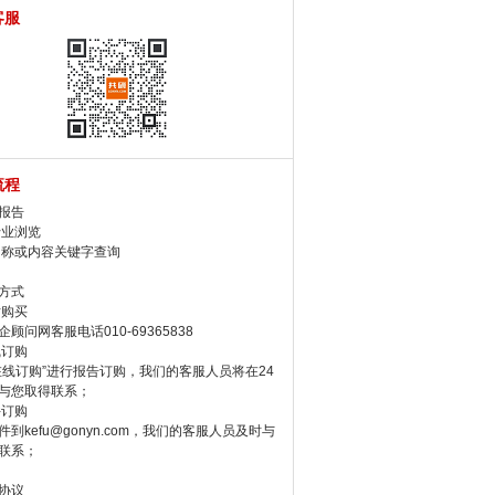
客服
流程
报告
行业浏览
名称或内容关键字查询
方式
话购买
顾问网客服电话010-69365838
线订购
在线订购”进行报告订购，我们的客服人员将在24
与您取得联系；
件订购
件到kefu@gonyn.com，我们的客服人员及时与
联系；
协议