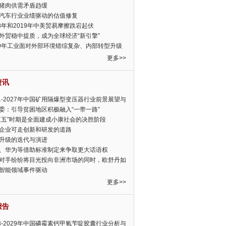
猪肉供需矛盾趋缓
汽车行业业绩驱动的估值修复
18年和2019年中美贸易摩擦跌宕起伏
外贸稳中提质，成为全球经济“新引擎”
19年工业面对外部环境错综复杂、内部转型升级
眉睫
更多>>
资讯
21-2027年中国矿用隔爆型变压器行业前景展望与
前景预测报告
委：引导贫困地区积极融入“一带一路”
三五”时期是全面建成小康社会的决胜阶段
企业可走创新和研发的道路
升级的迭代与演进
、华为等借助标准制定来争取更大话语权
对手纷纷将目光投向非洲市场的同时，欧舒丹如
定，难道就真的不怕丧失先机吗?
智能领域事件驱动
更多>>
报告
23-2029年中国磷霉素钙甲氧苄啶胶囊行业分析与