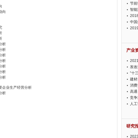
节前
向
智能
动向
20
中国
究
20
析
迫在
析
分析
分析
产业
分析
分析
20
分析
投资
发改
分析
“十
分析
建材
消费
主要企业生产经营分析
高通
分析
竞争
此淡
人工
研究
20