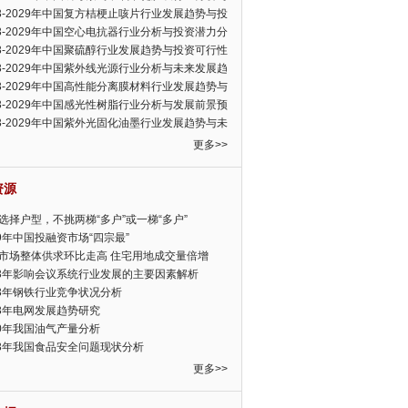
可行性报告
23-2029年中国复方桔梗止咳片行业发展趋势与投
力分析报告
23-2029年中国空心电抗器行业分析与投资潜力分
告
23-2029年中国聚硫醇行业发展趋势与投资可行性
23-2029年中国紫外线光源行业分析与未来发展趋
告
23-2029年中国高性能分离膜材料行业发展趋势与
前景预测报告
23-2029年中国感光性树脂行业分析与发展前景预
告
23-2029年中国紫外光固化油墨行业发展趋势与未
展趋势报告
更多>>
资源
选择户型，不挑两梯“多户”或一梯“多户”
19年中国投融资市场“四宗最”
市场整体供求环比走高 住宅用地成交量倍增
13年影响会议系统行业发展的主要因素解析
13年钢铁行业竞争状况分析
13年电网发展趋势研究
30年我国油气产量分析
13年我国食品安全问题现状分析
更多>>