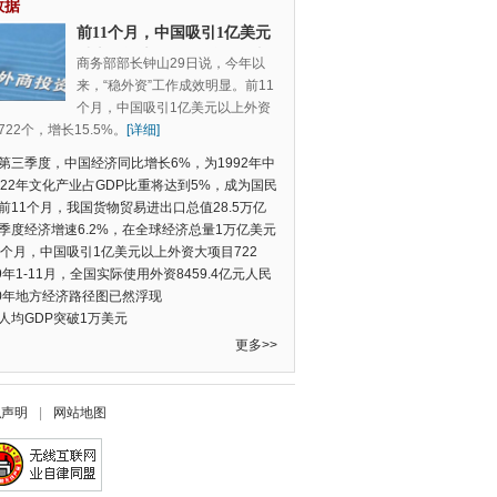
数据
前11个月，中国吸引1亿美元
以上外资大项目722个，增长
商务部部长钟山29日说，今年以
15.5%
来，“稳外资”工作成效明显。前11
个月，中国吸引1亿美元以上外资
22个，增长15.5%。
[详细]
第三季度，中国经济同比增长6%，为1992年中
季度数据以来的新低
022年文化产业占GDP比重将达到5%，成为国民
支柱产业
前11个月，我国货物贸易进出口总值28.5万亿
民币，比去年同期增长2.4%
季度经济增速6.2%，在全球经济总量1万亿美元
的经济体中增速最快
1个月，中国吸引1亿美元以上外资大项目722
增长15.5%
19年1-11月，全国实际使用外资8459.4亿元人民
同比增长6.0%
20年地方经济路径图已然浮现
人均GDP突破1万美元
更多>>
私声明
|
网站地图