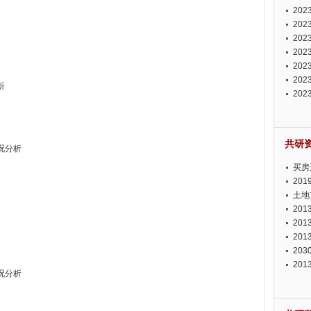
投资
20
资潜
20
析报
20
报告
20
势报
20
发展
20
析
测报
20
来发
共研
况分析
买房
20
土地
20
20
20
20
20
况分析