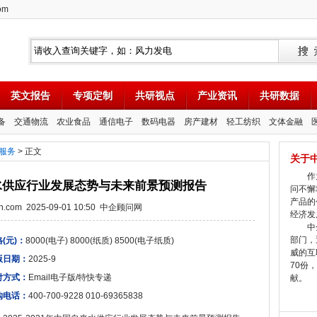
om
英文报告
专项定制
共研视点
产业资讯
共研数据
备
交通物流
农业食品
通信电子
数码电器
房产建材
轻工纺织
文体金融
服务
> 正文
关于
作为
自来水供应行业发展态势与未来前景预测报告
问不懈
产品的
tion.com 2025-09-01 10:50 中企顾问网
经济发
中企
部门，
(元)：
8000(电子) 8000(纸质) 8500(电子纸质)
威的互
版日期：
2025-9
70份
付方式：
Email电子版/特快专递
献。
购电话：
400-700-9228 010-69365838