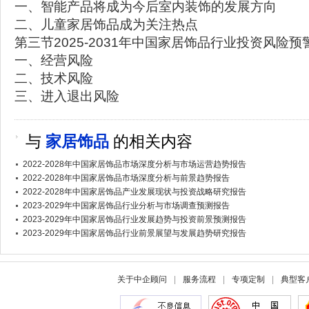
一、智能产品将成为今后室内装饰的发展方向
二、儿童家居饰品成为关注热点
第三节2025-2031年中国家居饰品行业投资风险预
一、经营风险
二、技术风险
三、进入退出风险
与
家居饰品
的相关内容
2022-2028年中国家居饰品市场深度分析与市场运营趋势报告
2022-2028年中国家居饰品市场深度分析与前景趋势报告
2022-2028年中国家居饰品产业发展现状与投资战略研究报告
2023-2029年中国家居饰品行业分析与市场调查预测报告
2023-2029年中国家居饰品行业发展趋势与投资前景预测报告
2023-2029年中国家居饰品行业前景展望与发展趋势研究报告
关于中企顾问
|
服务流程
|
专项定制
|
典型客