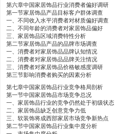
第六章中国家居饰品行业消费者偏好调研
第一节家居饰品产品目标客户群体调查
一、不同收入水平消费者对材质偏好调查
二、不同年龄的消费者对家居饰品偏好
三、家居饰品区域消费特性分析
第二节家居饰品产品的品牌市场调查
一、消费者对家居饰品品牌认知情况
二、消费者对家居饰品品牌关注情况
三、消费者对家居饰品价格敏感度调研
第三节影响消费者购买的因素分析
第七章中国家居饰品行业竞争格局剖析
第一节中国家居饰品市场竞争总况
一、家居饰品行业的竞争仍然处于初级状态
二、家居饰品缺乏创意竞争力低
三、软装饰将成西部家居市场竞争新热点
第二节中国家居饰品行业集中度分析
一、市场集中度分析