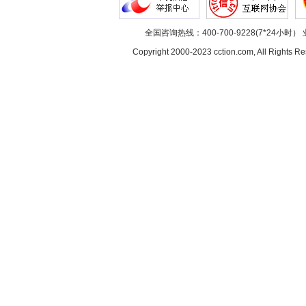
全国咨询热线：400-700-9228(7*24小时） 
Copyright 2000-2023 cction.com, All Rig