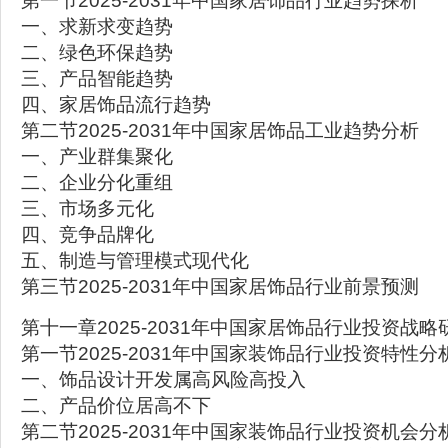
第一节2025-2031年中国家居饰品行业趋势探析
一、求新求变趋势
二、绿色环保趋势
三、产品智能趋势
四、家居饰品流行趋势
第二节2025-2031年中国家居饰品工业趋势分析
一、产业群集聚化
二、企业分化重组
三、市场多元化
四、竞争品牌化
五、制造与管理模式现代化
第三节2025-2031年中国家居饰品行业前景预测
第十一章2025-2031年中国家居饰品行业投资战略
第一节2025-2031年中国家装饰品行业投资特性分
一、饰品设计开发属高风险高投入
二、产品价位居高不下
第二节2025-2031年中国家装饰品行业投资机会分