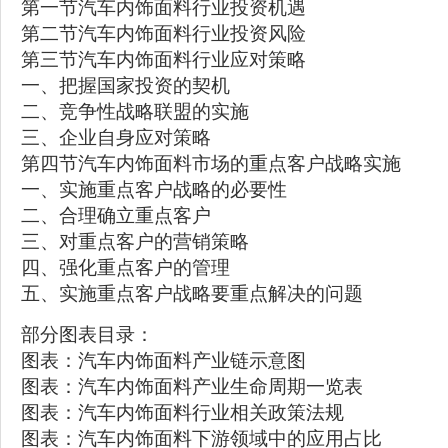
第一节汽车内饰面料行业投资机遇
第二节汽车内饰面料行业投资风险
第三节汽车内饰面料行业应对策略
一、把握国家投资的契机
二、竞争性战略联盟的实施
三、企业自身应对策略
第四节汽车内饰面料市场的重点客户战略实施
一、实施重点客户战略的必要性
二、合理确立重点客户
三、对重点客户的营销策略
四、强化重点客户的管理
五、实施重点客户战略要重点解决的问题
部分图表目录：
图表：汽车内饰面料产业链示意图
图表：汽车内饰面料产业生命周期一览表
图表：汽车内饰面料行业相关政策法规
图表：汽车内饰面料下游领域中的应用占比