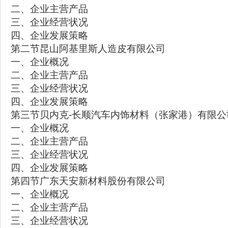
二、企业主营产品
三、企业经营状况
四、企业发展策略
第二节昆山阿基里斯人造皮有限公司
一、企业概况
二、企业主营产品
三、企业经营状况
四、企业发展策略
第三节贝内克-长顺汽车内饰材料（张家港）有限公
一、企业概况
二、企业主营产品
三、企业经营状况
四、企业发展策略
第四节广东天安新材料股份有限公司
一、企业概况
二、企业主营产品
三、企业经营状况