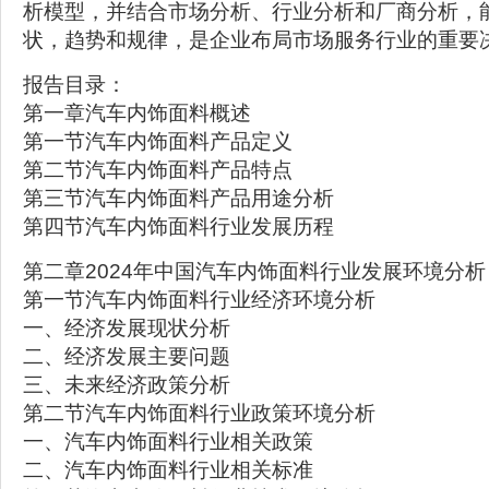
析模型，并结合市场分析、行业分析和厂商分析，
状，趋势和规律，是企业布局市场服务行业的重要
报告目录：
第一章汽车内饰面料概述
第一节汽车内饰面料产品定义
第二节汽车内饰面料产品特点
第三节汽车内饰面料产品用途分析
第四节汽车内饰面料行业发展历程
第二章2024年中国汽车内饰面料行业发展环境分析
第一节汽车内饰面料行业经济环境分析
一、经济发展现状分析
二、经济发展主要问题
三、未来经济政策分析
第二节汽车内饰面料行业政策环境分析
一、汽车内饰面料行业相关政策
二、汽车内饰面料行业相关标准