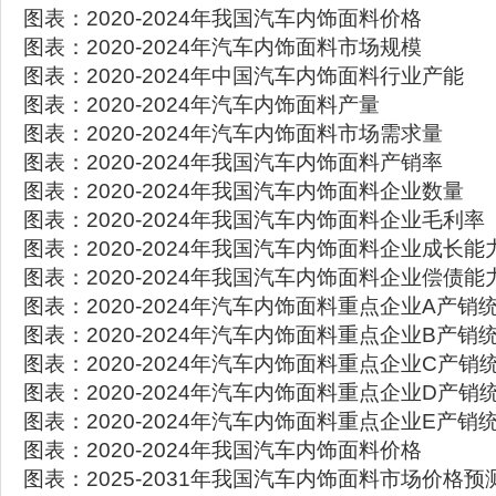
图表：2020-2024年我国汽车内饰面料价格
图表：2020-2024年汽车内饰面料市场规模
图表：2020-2024年中国汽车内饰面料行业产能
图表：2020-2024年汽车内饰面料产量
图表：2020-2024年汽车内饰面料市场需求量
图表：2020-2024年我国汽车内饰面料产销率
图表：2020-2024年我国汽车内饰面料企业数量
图表：2020-2024年我国汽车内饰面料企业毛利率
图表：2020-2024年我国汽车内饰面料企业成长能
图表：2020-2024年我国汽车内饰面料企业偿债能
图表：2020-2024年汽车内饰面料重点企业A产销
图表：2020-2024年汽车内饰面料重点企业B产销
图表：2020-2024年汽车内饰面料重点企业C产销
图表：2020-2024年汽车内饰面料重点企业D产销
图表：2020-2024年汽车内饰面料重点企业E产销
图表：2020-2024年我国汽车内饰面料价格
图表：2025-2031年我国汽车内饰面料市场价格预