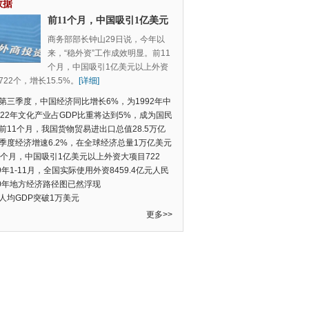
数据
前11个月，中国吸引1亿美元
以上外资大项目722个，增长
商务部部长钟山29日说，今年以
15.5%
来，“稳外资”工作成效明显。前11
个月，中国吸引1亿美元以上外资
22个，增长15.5%。
[详细]
第三季度，中国经济同比增长6%，为1992年中
季度数据以来的新低
022年文化产业占GDP比重将达到5%，成为国民
支柱产业
前11个月，我国货物贸易进出口总值28.5万亿
民币，比去年同期增长2.4%
季度经济增速6.2%，在全球经济总量1万亿美元
的经济体中增速最快
1个月，中国吸引1亿美元以上外资大项目722
增长15.5%
19年1-11月，全国实际使用外资8459.4亿元人民
同比增长6.0%
20年地方经济路径图已然浮现
人均GDP突破1万美元
更多>>