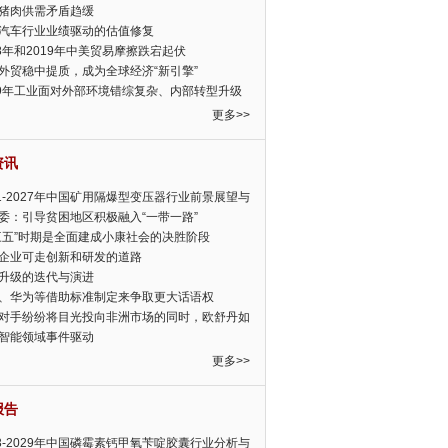
猪肉供需矛盾趋缓
汽车行业业绩驱动的估值修复
18年和2019年中美贸易摩擦跌宕起伏
外贸稳中提质，成为全球经济“新引擎”
19年工业面对外部环境错综复杂、内部转型升级
眉睫
更多>>
资讯
21-2027年中国矿用隔爆型变压器行业前景展望与
前景预测报告
委：引导贫困地区积极融入“一带一路”
三五”时期是全面建成小康社会的决胜阶段
企业可走创新和研发的道路
升级的迭代与演进
、华为等借助标准制定来争取更大话语权
对手纷纷将目光投向非洲市场的同时，欧舒丹如
定，难道就真的不怕丧失先机吗?
智能领域事件驱动
更多>>
报告
23-2029年中国磷霉素钙甲氧苄啶胶囊行业分析与