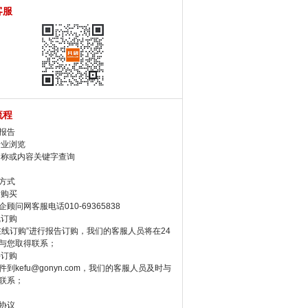
客服
流程
报告
行业浏览
名称或内容关键字查询
方式
话购买
顾问网客服电话010-69365838
线订购
在线订购”进行报告订购，我们的客服人员将在24
与您取得联系；
件订购
件到kefu@gonyn.com，我们的客服人员及时与
联系；
协议