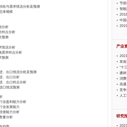
节前
行业供给与需求情况分析及预测
智能
业总体规模
20
中国
20
情况分析
迫在
供给特点分析
供给预测
产业
需求情况分析
市场需求特点分析
20
需求预测
投资
发改
“十
行业进、出口情况分析及预测
建材
行业进、出口分析
消费
行业进、出口特点分析
高通
行业进口情况预测
竞争
此淡
人工
析
制造行业盈利能力分析
制造行业发展能力
行业偿债能力分析
研究
业数量分析
20
与趋势