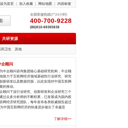
设为首页
|
加入收藏
|
网站地图
|
内容标签
全国客服热线(7*24小时)
400-700-9228
(86)010-69365838
共研资源
医药卫生
其他
中企顾问
中企顾问咨询集团核心基础研究机构，中企顾
地致力于互联网经济领域基础性行业研究、研究
创新研发以及数据挖掘，以此实现对中国互联网
展的推动。
顾问下设行业研究、创新研发和企业研究三个
通过众多分析师的不断积累，已发展成为国内权
联网经济研究团队，每年发布各类权威报告超过
，为中国互联网经济的快速进步做出了卓越贡
了解详细>>