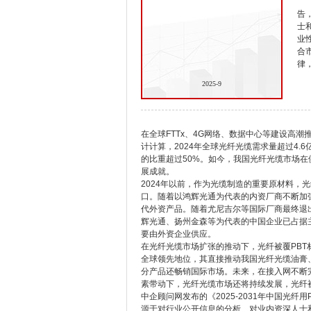
告
士
业
合
律
2025-9
在全球FTTx、4G网络、数据中心等建设高潮
计计算，2024年全球光纤光缆需求量超过4.
的比重超过50%。如今，我国光纤光缆市场
展成就。
2024年以前，作为光缆制造的重要原材料，
口。随着以鸿辉光通为代表的内资厂商不断加
代外资产品。随着尤尼吉尔等国际厂商最终退
辉光通、扬州金森等为代表的中国企业已占据
要由外资企业供应。
在光纤光缆市场扩张的推动下，光纤被覆PB
全球领先地位，其直接推动我国光纤光缆油膏
分产品还畅销国际市场。未来，在接入网不断
素带动下，光纤光缆市场还将持续发展，光纤
中企顾问网发布的《2025-2031年中国光
源于对行业公开信息的分析、对业内资深人士