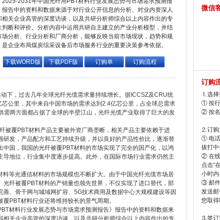
2025-2031年中国光纤用PBT材料行业发展态势与市场需求预测报
微信
，报告中的资料和数据来源于对行业公开信息的分析、对业内资深人
和相关企业高管的深度访谈，以及共研分析师综合以上内容作出的专
性判断和评价。分析内容中运用共研自主建立的产业分析模型，并结
市场分析、行业分析和厂商分析，能够反映当前市场现状，趋势和规
，是企业布局煤炭综采设备后市场服务行业的重要决策参考依据。
下载WORD版
下载PDF版
订购单
订购流程
订购
⒈选择
推动下，过去几年全球光纤光缆需求量持续增长。据ICCSZ及CRU统
① 按
6亿芯公里，其中来自中国市场的需求达到2.4亿芯公里，占全球总需求
② 按
在供需两方面都占据了全球的半壁江山，光纤光缆产业取得了巨大的发
⒉订购
光纤被覆PBT材料产品主要被外资厂商垄断，相关产品主要依赖于进
① 电
强研发，产品配方和工艺持续升级，并以良好的产品性价比，逐渐替
拔打中企
出中国，我国的光纤被覆PBT材料的市场实现了完全的国产化，以鸿
② 在
主导地位，行业集中度逐步提高。此外，在国际市场行业需求仍然主
点击“
小时内
T材料等光通信材料的市场规模也不断扩大。由于中国光纤光缆市场居
③ 邮
、光纤被覆PBT材料的产销量也领先世界，不仅实现了进口替代，部
发送邮
完善、骨干网与城域网扩容、5G技术商用及数据中心大规模建设等因
您取得
被覆PBT材料行业还将维持较长的景气周期。
纤用PBT材料行业发展态势与市场需求预测报告》报告中的资料和数据来
⒊签订
和相关企业高管的深度访谈，以及共研分析师综合以上内容作出的专