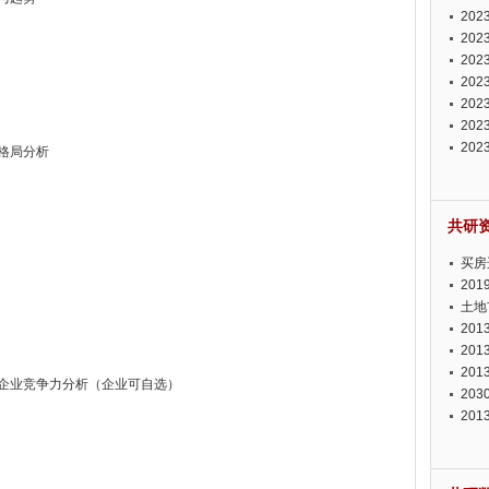
投资
20
资潜
20
析报
20
报告
20
势报
20
发展
20
测报
20
争格局分析
来发
共研
买房
20
土地
20
20
20
业重点企业竞争力分析（企业可自选）
20
20