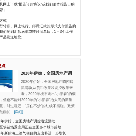
从网上下载“报告订购协议”或我们邮寄报告订购
您；
方式
行转账、网上银行、邮局汇款的形式支付报告购
我们见到汇款底单或转账底单后，1－3个工作
产品发送给您;
视点
2020年伊始，全国房地产调
控暗流涌动
2020年伊始，全国房地产调控暗
流涌动,从货币政策和调控政策来
看，2020年楼市走出“小阳春”的概
，但也不能对2020年的“小阳春”抱太高的期望
竟，时过境迁，“房住不炒”的红线不能碰。政策
鼓励长
…
[详细]
20年伊始，全国房地产调控暗流涌动
区块链场景应用正在全国多个城市落地
20年新的海上油气项目的支出将进一步增长