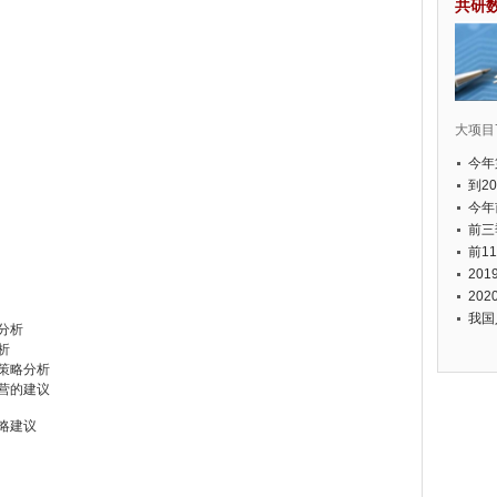
共研
大项目7
今年
国有
到2
经济
今年
元人
前三
以上
前1
个，
20
币，
20
我国
分析
析
展策略分析
经营的建议
略建议