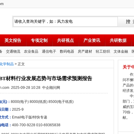
om
英文报告
专项定制
共研视点
产业资讯
共研数据
备
交通物流
农业食品
通信电子
数码电器
房产建材
轻工纺织
文体金融
化学制品
> 正文
关于
作为
纤用PBT材料行业发展态势与市场需求预测报告
问不懈
产品的
tion.com 2025-09-28 10:28 中企顾问网
经济发
中企
部门，
(元)：
8000(电子) 8000(纸质) 8500(电子纸质)
威的互
版日期：
2025-9
70份
付方式：
Email电子版/特快专递
献。
购电话：
400-700-9228 010-69365838