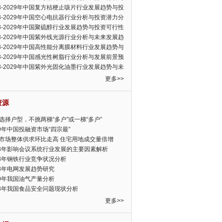
可行性报告
23-2029年中国复方桔梗止咳片行业发展趋势与投
力分析报告
23-2029年中国空心电抗器行业分析与投资潜力分
告
23-2029年中国聚硫醇行业发展趋势与投资可行性
23-2029年中国紫外线光源行业分析与未来发展趋
告
23-2029年中国高性能分离膜材料行业发展趋势与
前景预测报告
23-2029年中国感光性树脂行业分析与发展前景预
告
23-2029年中国紫外光固化油墨行业发展趋势与未
展趋势报告
更多>>
资源
选择户型，不挑两梯“多户”或一梯“多户”
19年中国投融资市场“四宗最”
市场整体供求环比走高 住宅用地成交量倍增
13年影响会议系统行业发展的主要因素解析
13年钢铁行业竞争状况分析
13年电网发展趋势研究
30年我国油气产量分析
13年我国食品安全问题现状分析
更多>>