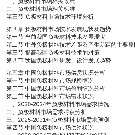
一、负极材料市场相关政策
二、负极材料市场相关标准
第三节 负极材料市场技术环境分析
第四章 负极材料市场技术发展现状及趋势
第一节 当前我国负极材料技术发展现状
第二节 中外负极材料技术差距及产生差距的主要原
第三节 提高我国负极材料技术的对策
第四节 我国负极材料研发、设计发展趋势
第五章 中国负极材料市场供需状况分析
第一节 中国负极材料市场规模情况
第二节 中国负极材料市场盈利情况分析
第三节 中国负极材料市场需求状况
一、2020-2024年负极材料市场需求情况
二、负极材料市场需求特点分析
三、2025-2031年负极材料市场需求预测
第四节 中国负极材料市场供给状况