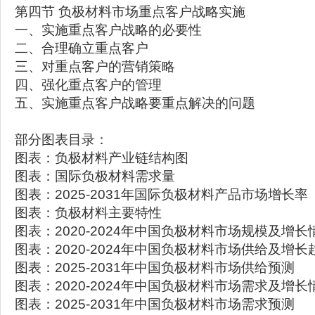
第四节 负极材料市场重点客户战略实施
一、实施重点客户战略的必要性
二、合理确立重点客户
三、对重点客户的营销策略
四、强化重点客户的管理
五、实施重点客户战略要重点解决的问题
部分图表目录：
图表：负极材料产业链结构图
图表：国际负极材料需求量
图表：2025-2031年国际负极材料产品市场增长率
图表：负极材料主要特性
图表：2020-2024年中国负极材料市场规模及增长
图表：2020-2024年中国负极材料市场供给及增长
图表：2025-2031年中国负极材料市场供给预测
图表：2020-2024年中国负极材料市场需求及增长
图表：2025-2031年中国负极材料市场需求预测