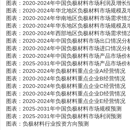
图表：2020-2024年中国负极材料市场利润及增长
图表：2020-2024年华北地区负极材料市场规模
图表：2020-2024年华南地区负极材料市场需求情
图表：2020-2024年华东地区负极材料市场规模
图表：2020-2024年西部地区负极材料市场需求情
图表：2020-2024年中国负极材料市场出口情况分
图表：2020-2024年中国负极材料市场进口情况分
图表：2020-2024年中国负极材料市场产品市场价
图表：2025-2031年中国负极材料市场产品市场
图表：2020-2024年负极材料重点企业A经营情况
图表：2020-2024年负极材料重点企业B经营情况
图表：2020-2024年负极材料重点企业C经营情况
图表：2020-2024年负极材料重点企业D经营情况
图表：2020-2024年负极材料重点企业E经营情况
图表：2025-2031年中国负极材料市场规模预测
图表：2025-2031年中国负极材料市场利润预测
图表：负极材料行业投资方向预测