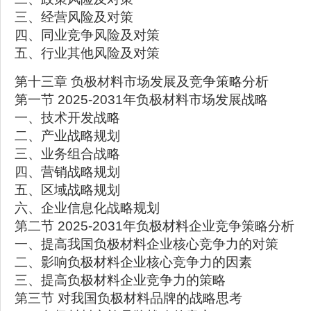
三、经营风险及对策
四、同业竞争风险及对策
五、行业其他风险及对策
第十三章 负极材料市场发展及竞争策略分析
第一节 2025-2031年负极材料市场发展战略
一、技术开发战略
二、产业战略规划
三、业务组合战略
四、营销战略规划
五、区域战略规划
六、企业信息化战略规划
第二节 2025-2031年负极材料企业竞争策略分析
一、提高我国负极材料企业核心竞争力的对策
二、影响负极材料企业核心竞争力的因素
三、提高负极材料企业竞争力的策略
第三节 对我国负极材料品牌的战略思考