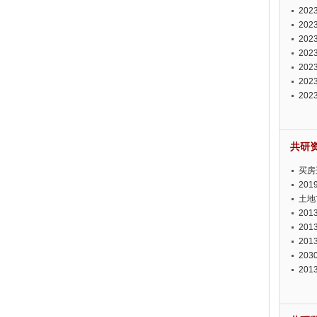
投资
20
资潜
20
析报
20
报告
20
势报
20
发展
20
测报
20
来发
共研
买房
20
土地
20
20
20
20
20