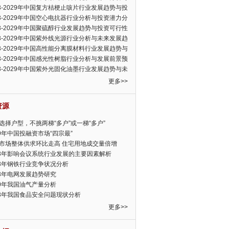
可行性报告
23-2029年中国复方桔梗止咳片行业发展趋势与投
力分析报告
23-2029年中国空心电抗器行业分析与投资潜力分
告
23-2029年中国聚硫醇行业发展趋势与投资可行性
23-2029年中国紫外线光源行业分析与未来发展趋
告
23-2029年中国高性能分离膜材料行业发展趋势与
前景预测报告
23-2029年中国感光性树脂行业分析与发展前景预
告
23-2029年中国紫外光固化油墨行业发展趋势与未
展趋势报告
更多>>
资源
选择户型，不挑两梯“多户”或一梯“多户”
19年中国投融资市场“四宗最”
市场整体供求环比走高 住宅用地成交量倍增
13年影响会议系统行业发展的主要因素解析
13年钢铁行业竞争状况分析
13年电网发展趋势研究
30年我国油气产量分析
13年我国食品安全问题现状分析
更多>>