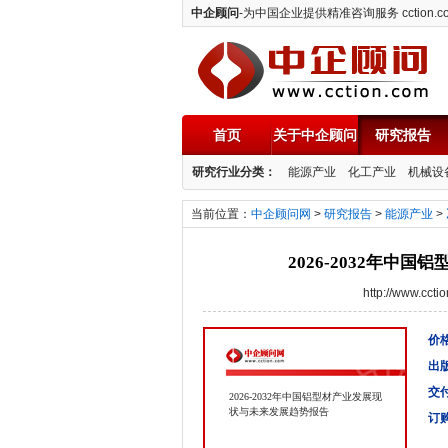
中企顾问
-为中国企业提供精准咨询服务 cction.c
首页
关于中企顾问
研究报告
中企顾问
研究行业分类：
能源产业
化工产业
机械设
当前位置：
中企顾问网
>
研究报告
>
能源产业
>
2026-2032年中
http://www.cc
价格
出
交
2026-2032年中国铝型材产业发展现
状与未来发展趋势报告
订