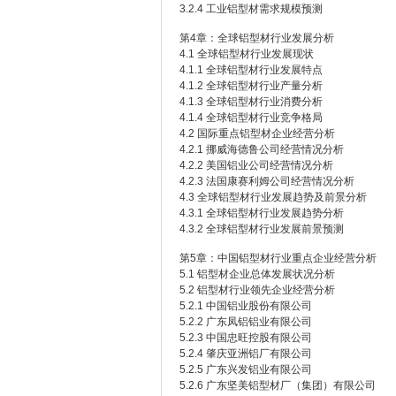
3.2.4 工业铝型材需求规模预测
第4章：全球铝型材行业发展分析
4.1 全球铝型材行业发展现状
4.1.1 全球铝型材行业发展特点
4.1.2 全球铝型材行业产量分析
4.1.3 全球铝型材行业消费分析
4.1.4 全球铝型材行业竞争格局
4.2 国际重点铝型材企业经营分析
4.2.1 挪威海德鲁公司经营情况分析
4.2.2 美国铝业公司经营情况分析
4.2.3 法国康赛利姆公司经营情况分析
4.3 全球铝型材行业发展趋势及前景分析
4.3.1 全球铝型材行业发展趋势分析
4.3.2 全球铝型材行业发展前景预测
第5章：中国铝型材行业重点企业经营分析
5.1 铝型材企业总体发展状况分析
5.2 铝型材行业领先企业经营分析
5.2.1 中国铝业股份有限公司
5.2.2 广东凤铝铝业有限公司
5.2.3 中国忠旺控股有限公司
5.2.4 肇庆亚洲铝厂有限公司
5.2.5 广东兴发铝业有限公司
5.2.6 广东坚美铝型材厂（集团）有限公司