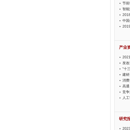
节前
智能
20
中国
20
迫在
产业
20
投资
发改
“十
建材
消费
高通
竞争
此淡
人工
研究
20