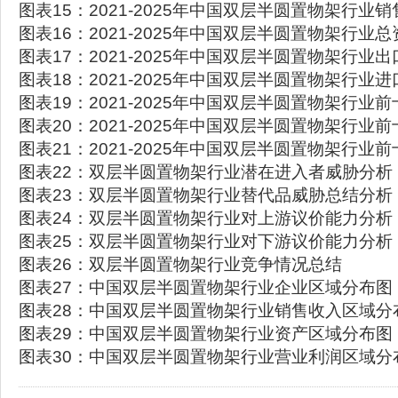
图表15：2021-2025年中国双层半圆置物架行业
图表16：2021-2025年中国双层半圆置物架行业
图表17：2021-2025年中国双层半圆置物架行业
图表18：2021-2025年中国双层半圆置物架行业
图表19：2021-2025年中国双层半圆置物架行业
图表20：2021-2025年中国双层半圆置物架行业
图表21：2021-2025年中国双层半圆置物架行业
图表22：双层半圆置物架行业潜在进入者威胁分析
图表23：双层半圆置物架行业替代品威胁总结分析
图表24：双层半圆置物架行业对上游议价能力分析
图表25：双层半圆置物架行业对下游议价能力分析
图表26：双层半圆置物架行业竞争情况总结
图表27：中国双层半圆置物架行业企业区域分布图
图表28：中国双层半圆置物架行业销售收入区域分
图表29：中国双层半圆置物架行业资产区域分布图
图表30：中国双层半圆置物架行业营业利润区域分