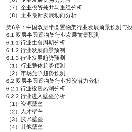
（7）企业投资兼并与重组分析
（8）企业最新发展动向分析
第6章：中国双层半圆置物架行业发展前景预测与
6.1 双层半圆置物架行业发展前景预测
6.1.1 行业生命周期分析
6.1.2 行业发展前景预测
6.1.3 行业发展趋势预测
（1）行业整体趋势预测
（2）市场竞争趋势预测
6.2 双层半圆置物架行业投资潜力分析
6.2.1 行业投资热潮分析
6.2.2 行业进入壁垒分析
（1）资源壁垒
（2）人才壁垒
（3）技术壁垒
（4）其他壁垒