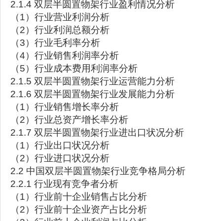
2.1.4 双层半圆置物架行业盈利情况分析
（1）行业营业利润分析
（2）行业利润总额分析
（3）行业毛利率分析
（4）行业销售利润率分析
（5）行业成本费用利润率分析
2.1.5 双层半圆置物架行业运营能力分析
2.1.6 双层半圆置物架行业发展能力分析
（1）行业销售增长率分析
（2）行业总资产增长率分析
2.1.7 双层半圆置物架行业进出口状况分析
（1）行业出口状况分析
（2）行业进口状况分析
2.2 中国双层半圆置物架行业竞争格局分析
2.2.1 行业现有竞争者分析
（1）行业前十企业销售占比分析
（2）行业前十企业资产占比分析