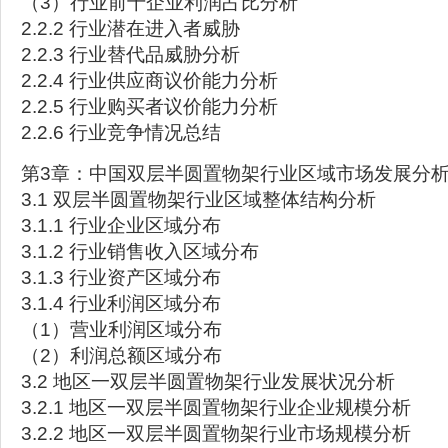
（3）行业前十企业利润占比分析
2.2.2 行业潜在进入者威胁
2.2.3 行业替代品威胁分析
2.2.4 行业供应商议价能力分析
2.2.5 行业购买者议价能力分析
2.2.6 行业竞争情况总结
第3章：中国双层半圆置物架行业区域市场发展分
3.1 双层半圆置物架行业区域整体结构分析
3.1.1 行业企业区域分布
3.1.2 行业销售收入区域分布
3.1.3 行业资产区域分布
3.1.4 行业利润区域分布
（1）营业利润区域分布
（2）利润总额区域分布
3.2 地区一双层半圆置物架行业发展状况分析
3.2.1 地区一双层半圆置物架行业企业规模分析
3.2.2 地区一双层半圆置物架行业市场规模分析