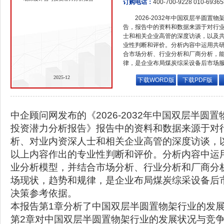
订购电话：
400-700-9228 010-6936
2026-2032年中国双层半圆
告，报告中的资料和数据来源于对行
士和相关企业高管的深度访谈，以及
业性判断和评价。分析内容中运用共
合市场分析、行业分析和厂商分析，
律，是企业布局煤炭综采设备后市场
2025-12
下载WORD版
下载PDF版
中企顾问网发布的《2026-2032年中国双层半圆
投资潜力分析报告》报告中的资料和数据来源于对
析、对业内资深人士和相关企业高管的深度访谈，
以上内容作出的专业性判断和评价。分析内容中运
业分析模型，并结合市场分析、行业分析和厂商分
场现状，趋势和规律，是企业布局煤炭综采设备后
决策参考依据。
本报告第1章分析了中国双层半圆置物架行业的发
第2章对中国双层半圆置物架行业的发展状况与竞