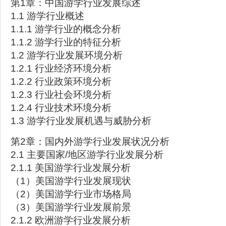
第1章：中国游学行业发展综述
1.1 游学行业概述
1.1.1 游学行业的概念分析
1.1.2 游学行业的特征分析
1.2 游学行业发展环境分析
1.2.1 行业经济环境分析
1.2.2 行业政策环境分析
1.2.3 行业社会环境分析
1.2.4 行业技术环境分析
1.3 游学行业发展机遇与威胁分析
第2章：国内外游学行业发展状况分析
2.1 主要国家/地区游学行业发展分析
2.1.1 美国游学行业发展分析
（1）美国游学行业发展现状
（2）美国游学行业市场格局
（3）美国游学行业发展前景
2.1.2 欧洲游学行业发展分析