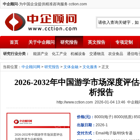
中企顾问
-为中国企业提供精准咨询服务 cction.com
首页
关于中企顾问
研究报告
英文报告
专项定制
中企顾问
研究行业分类：
能源产业
化工产业
机械设备
交通物流
农业食品
通信电
当前位置：
中企顾问网
>
研究报告
>
文体金融
>
文化服务
> 正文
2026-2032年中国游学市场深度
析报告
http://www.cction.com 2026-01-04 13:46 中企
价格(元)：
8000(电子) 8000(纸质) 8
出版日期：
2026-1
交付方式：
Email电子版/特快专递
2026-2032年中国游学市场深度评估
与投资潜力分析报告