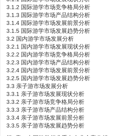
3.1.2 国际游学市场竞争格局分析
3.1.3 国际游学市场产品结构分析
3.1.4 国际游学市场发展前景分析
3.1.5 国际游学市场发展趋势分析
3.2 国内游学市场发展分析
3.2.1 国内游学市场发展现状分析
3.2.2 国内游学市场竞争格局分析
3.2.3 国内游学市场产品结构分析
3.2.4 国内游学市场发展前景分析
3.2.5 国内游学市场发展趋势分析
3.3 亲子游市场发展分析
3.3.1 亲子游市场发展现状分析
3.3.2 亲子游市场竞争格局分析
3.3.3 亲子游市场产品结构分析
3.3.4 亲子游市场发展前景分析
3.3.5 亲子游市场发展趋势分析