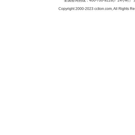
全国咨询热线：400-700-9228(7*24小时） 
Copyright 2000-2023 cction.com, All Rig