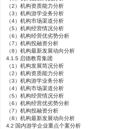
（2）机构资质能力分析
（3）机构游学业务分析
（4）机构市场渠道分析
（5）机构经营情况分析
（6）机构经营优劣势分析
（7）机构投融资分析
（8）机构最新发展动向分析
4.1.5 启德教育集团
（1）机构发展简况分析
（2）机构资质能力分析
（3）机构游学业务分析
（4）机构市场渠道分析
（5）机构经营情况分析
（6）机构经营优劣势分析
（7）机构投融资分析
（8）机构最新发展动向分析
4.2 国内游学企业重点个案分析