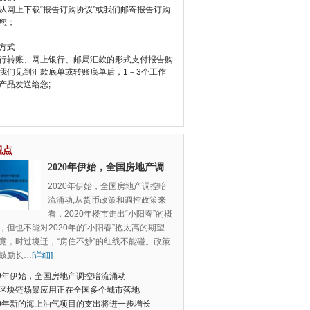
从网上下载“报告订购协议”或我们邮寄报告订购
您；
方式
行转账、网上银行、邮局汇款的形式支付报告购
我们见到汇款底单或转账底单后，1－3个工作
产品发送给您;
视点
2020年伊始，全国房地产调
控暗流涌动
2020年伊始，全国房地产调控暗
流涌动,从货币政策和调控政策来
看，2020年楼市走出“小阳春”的概
，但也不能对2020年的“小阳春”抱太高的期望
竟，时过境迁，“房住不炒”的红线不能碰。政策
鼓励长
…
[详细]
20年伊始，全国房地产调控暗流涌动
区块链场景应用正在全国多个城市落地
20年新的海上油气项目的支出将进一步增长