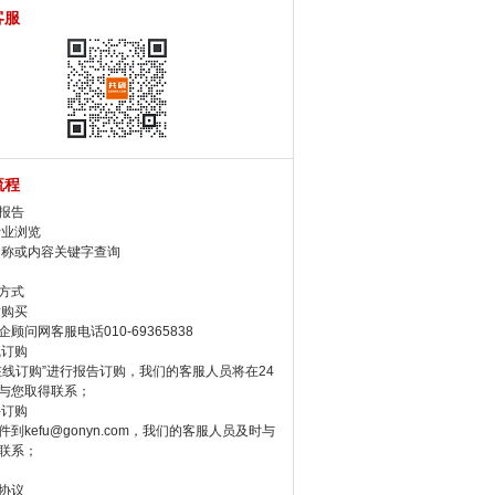
客服
流程
报告
行业浏览
名称或内容关键字查询
方式
话购买
顾问网客服电话010-69365838
线订购
在线订购”进行报告订购，我们的客服人员将在24
与您取得联系；
件订购
件到kefu@gonyn.com，我们的客服人员及时与
联系；
协议