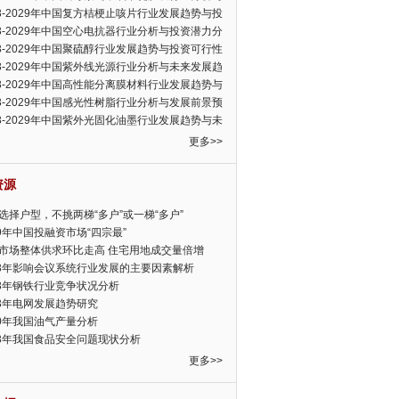
可行性报告
23-2029年中国复方桔梗止咳片行业发展趋势与投
力分析报告
23-2029年中国空心电抗器行业分析与投资潜力分
告
23-2029年中国聚硫醇行业发展趋势与投资可行性
23-2029年中国紫外线光源行业分析与未来发展趋
告
23-2029年中国高性能分离膜材料行业发展趋势与
前景预测报告
23-2029年中国感光性树脂行业分析与发展前景预
告
23-2029年中国紫外光固化油墨行业发展趋势与未
展趋势报告
更多>>
资源
选择户型，不挑两梯“多户”或一梯“多户”
19年中国投融资市场“四宗最”
市场整体供求环比走高 住宅用地成交量倍增
13年影响会议系统行业发展的主要因素解析
13年钢铁行业竞争状况分析
13年电网发展趋势研究
30年我国油气产量分析
13年我国食品安全问题现状分析
更多>>