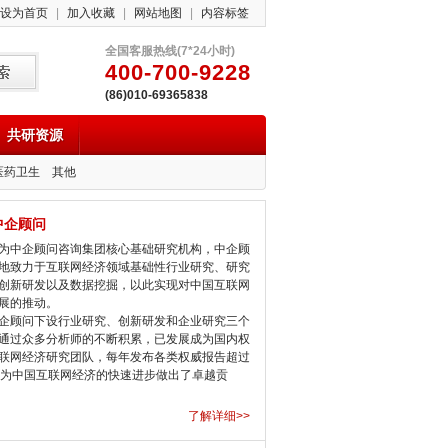
设为首页
|
加入收藏
|
网站地图
|
内容标签
全国客服热线(7*24小时)
400-700-9228
(86)010-69365838
共研资源
医药卫生
其他
中企顾问
中企顾问咨询集团核心基础研究机构，中企顾
地致力于互联网经济领域基础性行业研究、研究
创新研发以及数据挖掘，以此实现对中国互联网
展的推动。
顾问下设行业研究、创新研发和企业研究三个
通过众多分析师的不断积累，已发展成为国内权
联网经济研究团队，每年发布各类权威报告超过
，为中国互联网经济的快速进步做出了卓越贡
了解详细>>