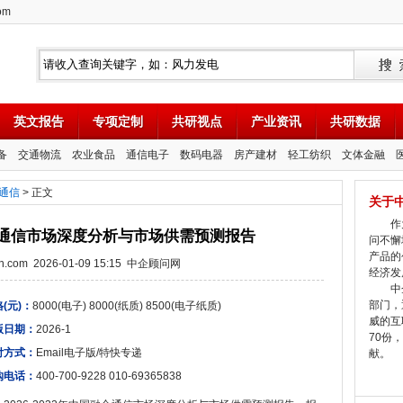
om
英文报告
专项定制
共研视点
产业资讯
共研数据
备
交通物流
农业食品
通信电子
数码电器
房产建材
轻工纺织
文体金融
通信
> 正文
关于
作为
国融合通信市场深度分析与市场供需预测报告
问不懈
产品的
tion.com 2026-01-09 15:15 中企顾问网
经济发
中企
部门，
(元)：
8000(电子) 8000(纸质) 8500(电子纸质)
威的互
版日期：
2026-1
70份
付方式：
Email电子版/特快专递
献。
购电话：
400-700-9228 010-69365838