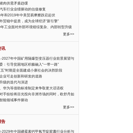
猪肉供需矛盾趋缓
汽车行业业绩驱动的估值修复
18年和2019年中美贸易摩擦跌宕起伏
外贸稳中提质，成为全球经济“新引擎”
19年工业面对外部环境错综复杂、内部转型升级
眉睫
更多>>
资讯
21-2027年中国矿用隔爆型变压器行业前景展望与
前景预测报告
委：引导贫困地区积极融入“一带一路”
三五”时期是全面建成小康社会的决胜阶段
企业可走创新和研发的道路
升级的迭代与演进
、华为等借助标准制定来争取更大话语权
对手纷纷将目光投向非洲市场的同时，欧舒丹如
定，难道就真的不怕丧失先机吗?
智能领域事件驱动
更多>>
报告
23-2029年中国磷霉素钙甲氧苄啶胶囊行业分析与