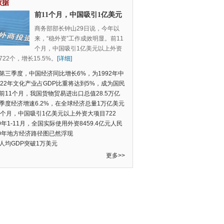
数据
前11个月，中国吸引1亿美元
以上外资大项目722个，增长
商务部部长钟山29日说，今年以
15.5%
来，“稳外资”工作成效明显。前11
个月，中国吸引1亿美元以上外资
22个，增长15.5%。
[详细]
第三季度，中国经济同比增长6%，为1992年中
季度数据以来的新低
022年文化产业占GDP比重将达到5%，成为国民
支柱产业
前11个月，我国货物贸易进出口总值28.5万亿
民币，比去年同期增长2.4%
季度经济增速6.2%，在全球经济总量1万亿美元
的经济体中增速最快
1个月，中国吸引1亿美元以上外资大项目722
增长15.5%
19年1-11月，全国实际使用外资8459.4亿元人民
同比增长6.0%
20年地方经济路径图已然浮现
人均GDP突破1万美元
更多>>