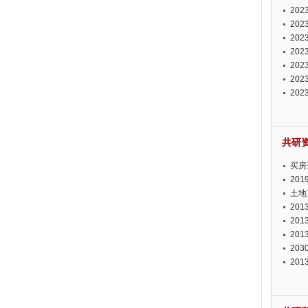
投资
20
资潜
20
析报
20
报告
20
势报
20
发展
20
测报
20
来发
共研
买房
20
土地
20
20
20
20
20