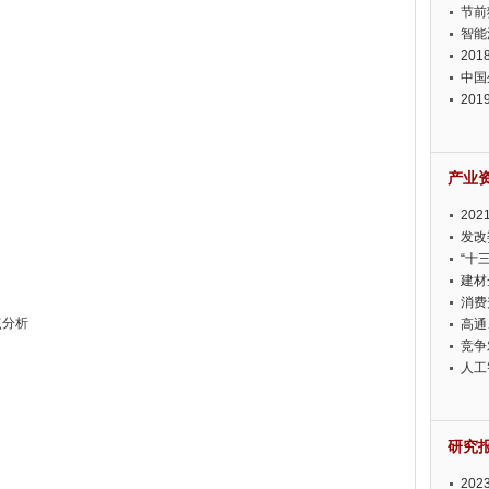
节前
智能
20
中国
20
迫在
产业
20
投资
发改
“十
建材
消费
点分析
高通
竞争
此淡
人工
研究
20