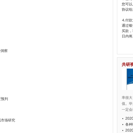
您可以
协议给
⒋付款
通过银
买款，
日内将
势洞察
共研
率很大
景预判
值。毕
一定会
20
域市场研究
各种
20