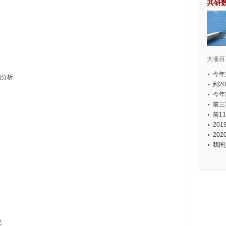
共研
大项目7
今年
购分析
国有
到2
经济
今年
图
元人
前三
以上
前1
个，
20
币，
20
我国
况