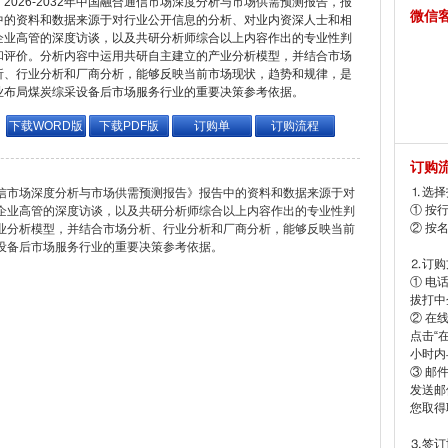
2026-2032年中国融合通信市场深度分析与市场供需预测报告，报
微信
中的资料和数据来源于对行业公开信息的分析、对业内资深人士和相
企业高管的深度访谈，以及共研分析师综合以上内容作出的专业性判
和评价。分析内容中运用共研自主建立的产业分析模型，并结合市场
析、行业分析和厂商分析，能够反映当前市场现状，趋势和规律，是
业布局煤炭综采设备后市场服务行业的重要决策参考依据。
下载WORD版
下载PDF版
订购单
订购流程
订购
⒈选择
合通信市场深度分析与市场供需预测报告》报告中的资料和数据来源于对
① 按
企业高管的深度访谈，以及共研分析师综合以上内容作出的专业性判
② 按
业分析模型，并结合市场分析、行业分析和厂商分析，能够反映当前
设备后市场服务行业的重要决策参考依据。
⒉订购
① 电
拔打中企
② 在
点击“
小时内
③ 邮
发送邮
您取得
⒊签订