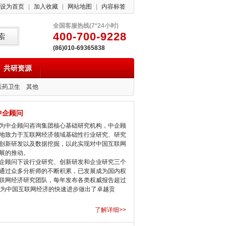
设为首页
|
加入收藏
|
网站地图
|
内容标签
全国客服热线(7*24小时)
400-700-9228
(86)010-69365838
共研资源
医药卫生
其他
中企顾问
中企顾问咨询集团核心基础研究机构，中企顾
地致力于互联网经济领域基础性行业研究、研究
创新研发以及数据挖掘，以此实现对中国互联网
展的推动。
顾问下设行业研究、创新研发和企业研究三个
通过众多分析师的不断积累，已发展成为国内权
联网经济研究团队，每年发布各类权威报告超过
，为中国互联网经济的快速进步做出了卓越贡
了解详细>>