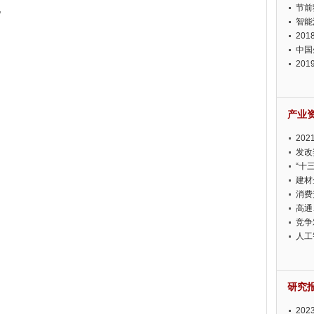
节前
况
智能
20
中国
20
迫在
产业
20
投资
发改
“十
建材
消费
高通
竞争
此淡
人工
研究
20