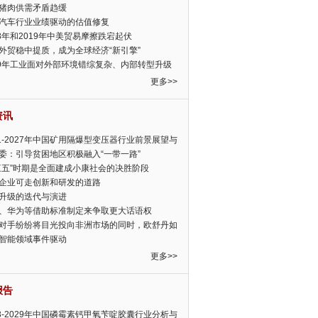
猪肉供需矛盾趋缓
汽车行业业绩驱动的估值修复
18年和2019年中美贸易摩擦跌宕起伏
外贸稳中提质，成为全球经济“新引擎”
19年工业面对外部环境错综复杂、内部转型升级
眉睫
更多>>
资讯
21-2027年中国矿用隔爆型变压器行业前景展望与
前景预测报告
委：引导贫困地区积极融入“一带一路”
三五”时期是全面建成小康社会的决胜阶段
企业可走创新和研发的道路
升级的迭代与演进
、华为等借助标准制定来争取更大话语权
对手纷纷将目光投向非洲市场的同时，欧舒丹如
定，难道就真的不怕丧失先机吗?
智能领域事件驱动
更多>>
报告
23-2029年中国磷霉素钙甲氧苄啶胶囊行业分析与