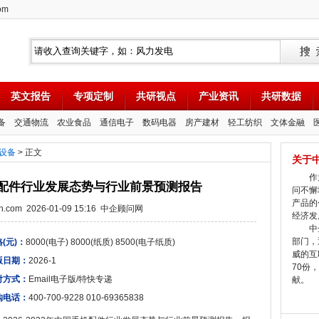
om
英文报告
专项定制
共研视点
产业资讯
共研数据
备
交通物流
农业食品
通信电子
数码电器
房产建材
轻工纺织
文体金融
设备
> 正文
关于
作为
国手机配件行业发展态势与行业前景预测报告
问不懈
产品的
tion.com 2026-01-09 15:16 中企顾问网
经济发
中企
部门，
(元)：
8000(电子) 8000(纸质) 8500(电子纸质)
威的互
版日期：
2026-1
70份
付方式：
Email电子版/特快专递
献。
购电话：
400-700-9228 010-69365838