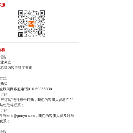
客服
流程
报告
行业浏览
名称或内容关键字查询
方式
话购买
顾问网客服电话010-69365838
线订购
在线订购”进行报告订购，我们的客服人员将在24
与您取得联系；
件订购
件到kefu@gonyn.com，我们的客服人员及时与
联系；
协议