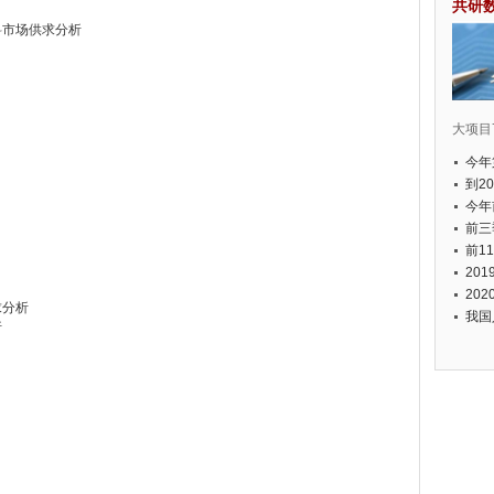
共研
料市场供求分析
大项目7
今年
国有
到2
经济
今年
元人
前三
以上
前1
个，
20
币，
20
求分析
我国
析