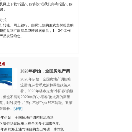
从网上下载“报告订购协议”或我们邮寄报告订购
您；
方式
行转账、网上银行、邮局汇款的形式支付报告购
我们见到汇款底单或转账底单后，1－3个工作
产品发送给您;
视点
2020年伊始，全国房地产调
控暗流涌动
2020年伊始，全国房地产调控暗
流涌动,从货币政策和调控政策来
看，2020年楼市走出“小阳春”的概
，但也不能对2020年的“小阳春”抱太高的期望
竟，时过境迁，“房住不炒”的红线不能碰。政策
鼓励长
…
[详细]
20年伊始，全国房地产调控暗流涌动
区块链场景应用正在全国多个城市落地
20年新的海上油气项目的支出将进一步增长