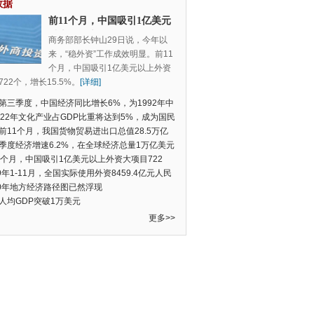
数据
前11个月，中国吸引1亿美元
以上外资大项目722个，增长
商务部部长钟山29日说，今年以
15.5%
来，“稳外资”工作成效明显。前11
个月，中国吸引1亿美元以上外资
22个，增长15.5%。
[详细]
第三季度，中国经济同比增长6%，为1992年中
季度数据以来的新低
022年文化产业占GDP比重将达到5%，成为国民
支柱产业
前11个月，我国货物贸易进出口总值28.5万亿
民币，比去年同期增长2.4%
季度经济增速6.2%，在全球经济总量1万亿美元
的经济体中增速最快
1个月，中国吸引1亿美元以上外资大项目722
增长15.5%
19年1-11月，全国实际使用外资8459.4亿元人民
同比增长6.0%
20年地方经济路径图已然浮现
人均GDP突破1万美元
更多>>