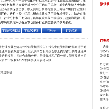
2026-2032年中国手机配件行业发展态势与行业前景预测报告，报
微信
中的资料和数据来源于对行业公开信息的分析、对业内资深人士和相
企业高管的深度访谈，以及共研分析师综合以上内容作出的专业性判
和评价。分析内容中运用共研自主建立的产业分析模型，并结合市场
析、行业分析和厂商分析，能够反映当前市场现状，趋势和规律，是
业布局煤炭综采设备后市场服务行业的重要决策参考依据。
下载WORD版
下载PDF版
订购单
订购流程
订购
⒈选择
机配件行业发展态势与行业前景预测报告》报告中的资料和数据来源于对
① 按
企业高管的深度访谈，以及共研分析师综合以上内容作出的专业性判
② 按
业分析模型，并结合市场分析、行业分析和厂商分析，能够反映当前
设备后市场服务行业的重要决策参考依据。
⒉订购
① 电
展环境剖析
拔打中企
② 在
点击“
小时内
③ 邮
发送邮
您取得
⒊签订