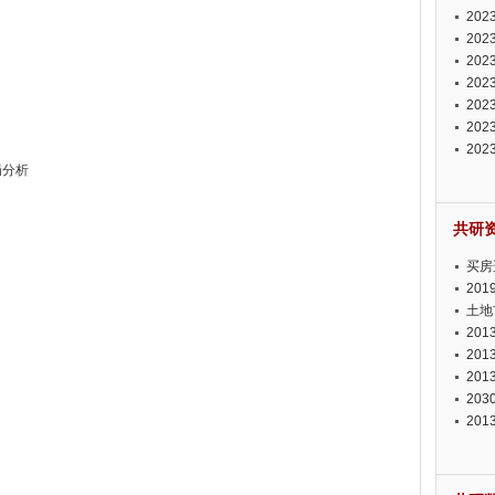
投资
20
资潜
20
析报
20
报告
20
势报
20
发展
20
测报
20
局分析
来发
共研
买房
20
土地
20
20
20
20
20