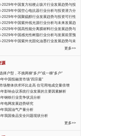
可行性报告
23-2029年中国复方桔梗止咳片行业发展趋势与投
力分析报告
23-2029年中国空心电抗器行业分析与投资潜力分
告
23-2029年中国聚硫醇行业发展趋势与投资可行性
23-2029年中国紫外线光源行业分析与未来发展趋
告
23-2029年中国高性能分离膜材料行业发展趋势与
前景预测报告
23-2029年中国感光性树脂行业分析与发展前景预
告
23-2029年中国紫外光固化油墨行业发展趋势与未
展趋势报告
更多>>
资源
选择户型，不挑两梯“多户”或一梯“多户”
19年中国投融资市场“四宗最”
市场整体供求环比走高 住宅用地成交量倍增
13年影响会议系统行业发展的主要因素解析
13年钢铁行业竞争状况分析
13年电网发展趋势研究
30年我国油气产量分析
13年我国食品安全问题现状分析
更多>>