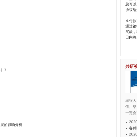
您可以
协议给
⒋付款
通过银
买款，
日内将
共研
年）》
率很大
值。毕
一定会
20
发展的影响分析
各种
20