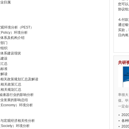
行业归属
您可以
协议给
⒋付款
通过银
观环境分析（PEST）
买款，
olicy）环境分析
日内将
管体系及机构介绍
管部门
律组织
准体系建设现状
系建设
共研
准汇总
施标准
准解读
发展相关政策规划汇总及解读
展相关政策汇总
展相关规划汇总
过滤输液器行业的影响分析
率很大
器行业发展的影响总结
值。毕
Economy）环境分析
一定会
20
发展与宏观经济相关性分析
各种
ociety）环境分析
20