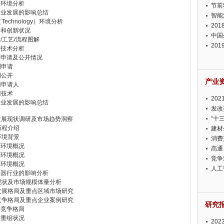
会环境分析
节前
器行业发展的影响总结
智能
chnology）环境分析
20
研和创新状况
中国
/工艺/流程图解
20
键技术分析
迫在
利申请及公开情况
利申请
利公开
产业
门申请人
门技术
20
器行业发展的影响总结
投资
发改
“十
发展现状调研及市场趋势洞察
历程介绍
建材
环境背景
消费
济环境概况
高通
法环境概况
竞争
术环境概况
此淡
人工
输液器行业的影响分析
展现状及市场规模体量分析
域发展格局及重点区域市场研究
场竞争格局及重点企业案例研究
研究
场竞争格局
并重组状况
20