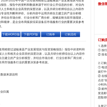
2026-2032年中国一次性使用精密过滤输液器产业发展现状与投资
微信
略报告，报告中的资料和数据来源于对行业公开信息的分析、对业内
深人士和相关企业高管的深度访谈，以及共研分析师综合以上内容作
的专业性判断和评价。分析内容中运用共研自主建立的产业分析模
，并结合市场分析、行业分析和厂商分析，能够反映当前市场现状，
势和规律，是企业布局煤炭综采设备后市场服务行业的重要决策参考
据。
下载WORD版
下载PDF版
订购单
订购流程
订购
⒈选择
次性使用精密过滤输液器产业发展现状与投资策略报告》报告中的资料和
① 按
深人士和相关企业高管的深度访谈，以及共研分析师综合以上内容作
② 按
自主建立的产业分析模型，并结合市场分析、行业分析和厂商分析，
布局市场服务行业的重要决策参考依据。
⒉订购
① 电
拔打中企
及数据来源说明
② 在
点击“
小时内
③ 邮
行业归属
发送邮
您取得
析
⒊签订