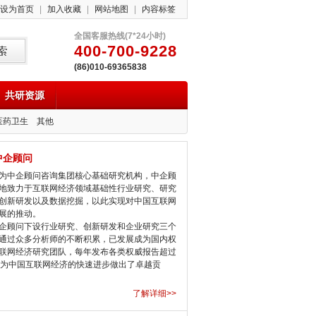
设为首页
|
加入收藏
|
网站地图
|
内容标签
全国客服热线(7*24小时)
400-700-9228
(86)010-69365838
共研资源
医药卫生
其他
中企顾问
中企顾问咨询集团核心基础研究机构，中企顾
地致力于互联网经济领域基础性行业研究、研究
创新研发以及数据挖掘，以此实现对中国互联网
展的推动。
顾问下设行业研究、创新研发和企业研究三个
通过众多分析师的不断积累，已发展成为国内权
联网经济研究团队，每年发布各类权威报告超过
，为中国互联网经济的快速进步做出了卓越贡
了解详细>>