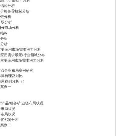
属性（价值链）分析
本结构分析
上游价格传导机制分析
值链分析
市场分析
细分市场分析
场结构
场分析
场分析
游主要应用市场需求潜力分析
游应用需求场景/行业领域分布
下游主要应用市场需求潜力分析
重点企业布局案例研究
布局梳理及对比
布局案例分析（）
业案例一
产品/服务/产业链布局状况
给布局状况
售布局状况
局优劣势分析
业案例二