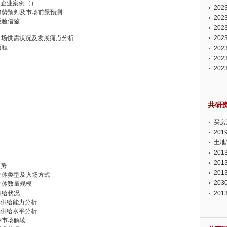
点企业案例（）
投资
20
展趋势预判及市场前景预测
资潜
20
经验借鉴
析报
20
市场供需状况及发展痛点分析
报告
20
历程
势报
20
发展
20
测报
20
来发
共研
买房
20
土地
20
20
趋势
20
主体类型及入场方式
20
主体数量规模
供给状况
20
场供给能力分析
场供给水平分析
标市场解读