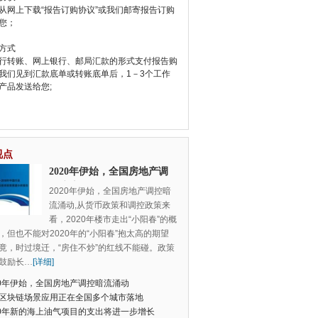
从网上下载“报告订购协议”或我们邮寄报告订购
您；
方式
行转账、网上银行、邮局汇款的形式支付报告购
我们见到汇款底单或转账底单后，1－3个工作
产品发送给您;
视点
2020年伊始，全国房地产调
控暗流涌动
2020年伊始，全国房地产调控暗
流涌动,从货币政策和调控政策来
看，2020年楼市走出“小阳春”的概
，但也不能对2020年的“小阳春”抱太高的期望
竟，时过境迁，“房住不炒”的红线不能碰。政策
鼓励长
…
[详细]
20年伊始，全国房地产调控暗流涌动
区块链场景应用正在全国多个城市落地
20年新的海上油气项目的支出将进一步增长