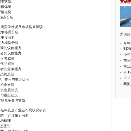
共研
需求状况
规模体量
行情走势
场痛点分析
市场竞争状况及市场格局解读
竞争格局分析
大项目7
集中度分析
五力模型分析
今年
应商的议价能力
国有
到2
买者的议价能力
经济
今年
进入者威胁
元人
前三
替代品威胁
以上
前1
争者的竞争能力
个，
20
争态势总结
币，
20
资、兼并与重组状况
我国
要资金来源
融资发展状况
并与重组状况
市场竞争参与状况
链结构及全产业链布局状况研究
属性（产业链）分析
结构梳理
生态图谱