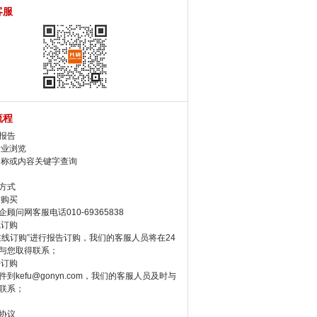
客服
流程
报告
行业浏览
名称或内容关键字查询
方式
话购买
顾问网客服电话010-69365838
线订购
在线订购”进行报告订购，我们的客服人员将在24
与您取得联系；
件订购
件到kefu@gonyn.com，我们的客服人员及时与
联系；
协议