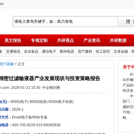
om
英文报告
专项定制
共研视点
产业资讯
共研数据
备
交通物流
农业食品
通信电子
数码电器
房产建材
轻工纺织
文体金融
医疗器械
> 正文
关于
作为
性使用精密过滤输液器产业发展现状与投资策略报告
问不懈
产品的
tion.com 2026-01-21 15:30 中企顾问网
经济发
中企
部门，
(元)：
8000(电子) 8000(纸质) 8500(电子纸质)
威的互
版日期：
2026-1
70份
付方式：
Email电子版/特快专递
献。
购电话：
400-700-9228 010-69365838