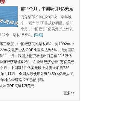
数据
前11个月，中国吸引1亿美元
以上外资大项目722个，增长
商务部部长钟山29日说，今年以
15.5%
来，“稳外资”工作成效明显。前11
个月，中国吸引1亿美元以上外资
22个，增长15.5%。
[详细]
第三季度，中国经济同比增长6%，为1992年中
季度数据以来的新低
022年文化产业占GDP比重将达到5%，成为国民
支柱产业
前11个月，我国货物贸易进出口总值28.5万亿
民币，比去年同期增长2.4%
季度经济增速6.2%，在全球经济总量1万亿美元
的经济体中增速最快
1个月，中国吸引1亿美元以上外资大项目722
增长15.5%
19年1-11月，全国实际使用外资8459.4亿元人民
同比增长6.0%
20年地方经济路径图已然浮现
人均GDP突破1万美元
更多>>