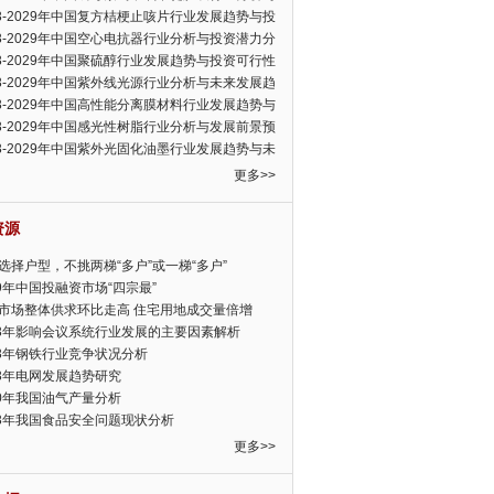
可行性报告
23-2029年中国复方桔梗止咳片行业发展趋势与投
力分析报告
23-2029年中国空心电抗器行业分析与投资潜力分
告
23-2029年中国聚硫醇行业发展趋势与投资可行性
23-2029年中国紫外线光源行业分析与未来发展趋
告
23-2029年中国高性能分离膜材料行业发展趋势与
前景预测报告
23-2029年中国感光性树脂行业分析与发展前景预
告
23-2029年中国紫外光固化油墨行业发展趋势与未
展趋势报告
更多>>
资源
选择户型，不挑两梯“多户”或一梯“多户”
19年中国投融资市场“四宗最”
市场整体供求环比走高 住宅用地成交量倍增
13年影响会议系统行业发展的主要因素解析
13年钢铁行业竞争状况分析
13年电网发展趋势研究
30年我国油气产量分析
13年我国食品安全问题现状分析
更多>>