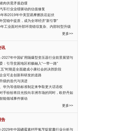
猪肉供需矛盾趋缓
汽车行业业绩驱动的估值修复
18年和2019年中美贸易摩擦跌宕起伏
外贸稳中提质，成为全球经济“新引擎”
19年工业面对外部环境错综复杂、内部转型升级
眉睫
更多>>
资讯
21-2027年中国矿用隔爆型变压器行业前景展望与
前景预测报告
委：引导贫困地区积极融入“一带一路”
三五”时期是全面建成小康社会的决胜阶段
企业可走创新和研发的道路
升级的迭代与演进
、华为等借助标准制定来争取更大话语权
对手纷纷将目光投向非洲市场的同时，欧舒丹如
定，难道就真的不怕丧失先机吗?
智能领域事件驱动
更多>>
报告
23-2029年中国磷霉素钙甲氧苄啶胶囊行业分析与