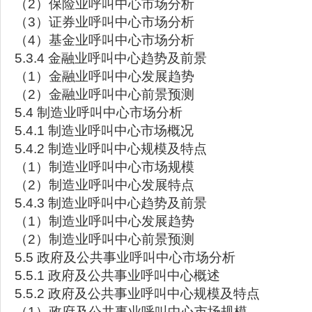
（2）保险业呼叫中心市场分析
（3）证券业呼叫中心市场分析
（4）基金业呼叫中心市场分析
5.3.4 金融业呼叫中心趋势及前景
（1）金融业呼叫中心发展趋势
（2）金融业呼叫中心前景预测
5.4 制造业呼叫中心市场分析
5.4.1 制造业呼叫中心市场概况
5.4.2 制造业呼叫中心规模及特点
（1）制造业呼叫中心市场规模
（2）制造业呼叫中心发展特点
5.4.3 制造业呼叫中心趋势及前景
（1）制造业呼叫中心发展趋势
（2）制造业呼叫中心前景预测
5.5 政府及公共事业呼叫中心市场分析
5.5.1 政府及公共事业呼叫中心概述
5.5.2 政府及公共事业呼叫中心规模及特点
（1）政府及公共事业呼叫中心市场规模