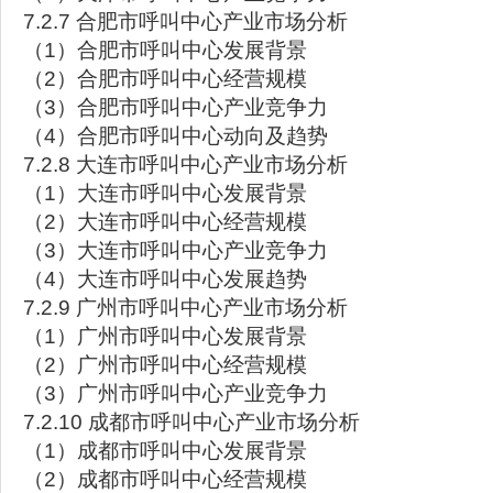
7.2.7 合肥市呼叫中心产业市场分析
（1）合肥市呼叫中心发展背景
（2）合肥市呼叫中心经营规模
（3）合肥市呼叫中心产业竞争力
（4）合肥市呼叫中心动向及趋势
7.2.8 大连市呼叫中心产业市场分析
（1）大连市呼叫中心发展背景
（2）大连市呼叫中心经营规模
（3）大连市呼叫中心产业竞争力
（4）大连市呼叫中心发展趋势
7.2.9 广州市呼叫中心产业市场分析
（1）广州市呼叫中心发展背景
（2）广州市呼叫中心经营规模
（3）广州市呼叫中心产业竞争力
7.2.10 成都市呼叫中心产业市场分析
（1）成都市呼叫中心发展背景
（2）成都市呼叫中心经营规模