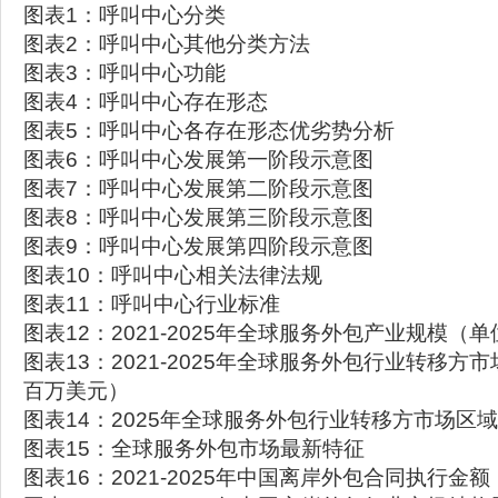
图表1：呼叫中心分类
图表2：呼叫中心其他分类方法
图表3：呼叫中心功能
图表4：呼叫中心存在形态
图表5：呼叫中心各存在形态优劣势分析
图表6：呼叫中心发展第一阶段示意图
图表7：呼叫中心发展第二阶段示意图
图表8：呼叫中心发展第三阶段示意图
图表9：呼叫中心发展第四阶段示意图
图表10：呼叫中心相关法律法规
图表11：呼叫中心行业标准
图表12：2021-2025年全球服务外包产业规模（
图表13：2021-2025年全球服务外包行业转移方
百万美元）
图表14：2025年全球服务外包行业转移方市场区
图表15：全球服务外包市场最新特征
图表16：2021-2025年中国离岸外包合同执行金