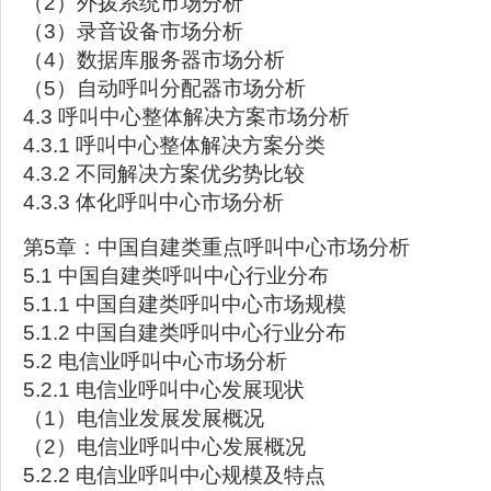
（2）外拨系统市场分析
（3）录音设备市场分析
（4）数据库服务器市场分析
（5）自动呼叫分配器市场分析
4.3 呼叫中心整体解决方案市场分析
4.3.1 呼叫中心整体解决方案分类
4.3.2 不同解决方案优劣势比较
4.3.3 体化呼叫中心市场分析
第5章：中国自建类重点呼叫中心市场分析
5.1 中国自建类呼叫中心行业分布
5.1.1 中国自建类呼叫中心市场规模
5.1.2 中国自建类呼叫中心行业分布
5.2 电信业呼叫中心市场分析
5.2.1 电信业呼叫中心发展现状
（1）电信业发展发展概况
（2）电信业呼叫中心发展概况
5.2.2 电信业呼叫中心规模及特点