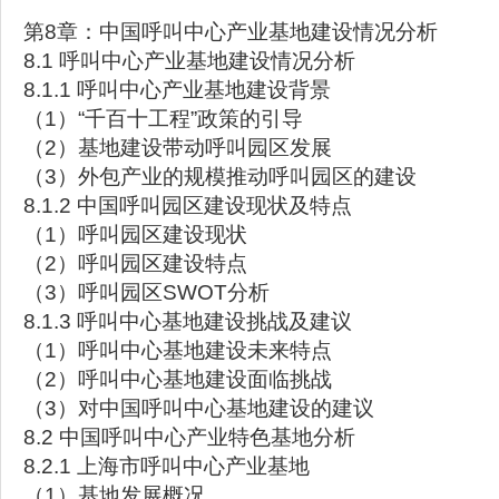
第8章：中国呼叫中心产业基地建设情况分析
8.1 呼叫中心产业基地建设情况分析
8.1.1 呼叫中心产业基地建设背景
（1）“千百十工程”政策的引导
（2）基地建设带动呼叫园区发展
（3）外包产业的规模推动呼叫园区的建设
8.1.2 中国呼叫园区建设现状及特点
（1）呼叫园区建设现状
（2）呼叫园区建设特点
（3）呼叫园区SWOT分析
8.1.3 呼叫中心基地建设挑战及建议
（1）呼叫中心基地建设未来特点
（2）呼叫中心基地建设面临挑战
（3）对中国呼叫中心基地建设的建议
8.2 中国呼叫中心产业特色基地分析
8.2.1 上海市呼叫中心产业基地
（1）基地发展概况