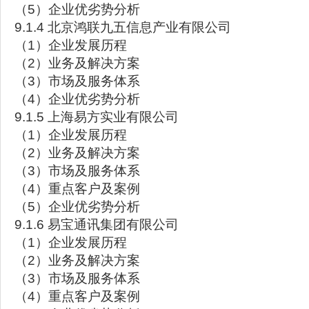
（5）企业优劣势分析
9.1.4 北京鸿联九五信息产业有限公司
（1）企业发展历程
（2）业务及解决方案
（3）市场及服务体系
（4）企业优劣势分析
9.1.5 上海易方实业有限公司
（1）企业发展历程
（2）业务及解决方案
（3）市场及服务体系
（4）重点客户及案例
（5）企业优劣势分析
9.1.6 易宝通讯集团有限公司
（1）企业发展历程
（2）业务及解决方案
（3）市场及服务体系
（4）重点客户及案例