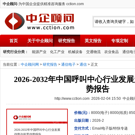
中企顾问
-为中国企业提供精准咨询服务 cction.com
首页
关于中企顾问
研究报告
英文报告
专项定制
中企顾问
研究行业分类：
能源产业
化工产业
机械设备
交通物流
农业食品
通信电
当前位置：
中企顾问网
>
研究报告
>
通信电子
>
通信
> 正文
2026-2032年中国呼叫中心行业
势报告
http://www.cction.com 2026-02-04 15:50 中企
价格(元)：
8000(电子) 8000(纸质) 8
出版日期：
2026-2
交付方式：
Email电子版/特快专递
2026-2032年中国呼叫中心行业发展
趋势与前景趋势报告