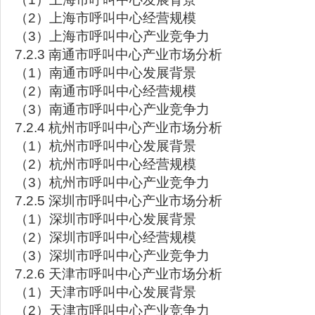
（2）上海市呼叫中心经营规模
（3）上海市呼叫中心产业竞争力
7.2.3 南通市呼叫中心产业市场分析
（1）南通市呼叫中心发展背景
（2）南通市呼叫中心经营规模
（3）南通市呼叫中心产业竞争力
7.2.4 杭州市呼叫中心产业市场分析
（1）杭州市呼叫中心发展背景
（2）杭州市呼叫中心经营规模
（3）杭州市呼叫中心产业竞争力
7.2.5 深圳市呼叫中心产业市场分析
（1）深圳市呼叫中心发展背景
（2）深圳市呼叫中心经营规模
（3）深圳市呼叫中心产业竞争力
7.2.6 天津市呼叫中心产业市场分析
（1）天津市呼叫中心发展背景
（2）天津市呼叫中心产业竞争力