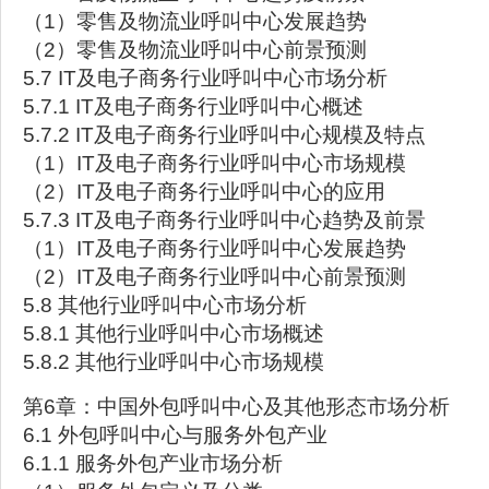
（1）零售及物流业呼叫中心发展趋势
（2）零售及物流业呼叫中心前景预测
5.7 IT及电子商务行业呼叫中心市场分析
5.7.1 IT及电子商务行业呼叫中心概述
5.7.2 IT及电子商务行业呼叫中心规模及特点
（1）IT及电子商务行业呼叫中心市场规模
（2）IT及电子商务行业呼叫中心的应用
5.7.3 IT及电子商务行业呼叫中心趋势及前景
（1）IT及电子商务行业呼叫中心发展趋势
（2）IT及电子商务行业呼叫中心前景预测
5.8 其他行业呼叫中心市场分析
5.8.1 其他行业呼叫中心市场概述
5.8.2 其他行业呼叫中心市场规模
第6章：中国外包呼叫中心及其他形态市场分析
6.1 外包呼叫中心与服务外包产业
6.1.1 服务外包产业市场分析