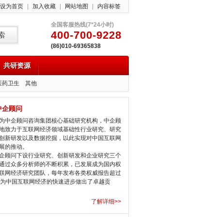
设为首页
|
加入收藏
|
网站地图
|
内容标签
全国客服热线(7*24小时)
400-700-9228
(86)010-69365838
共研资源
医药卫生
其他
中企顾问
中企顾问咨询集团核心基础研究机构，中企顾
地致力于互联网经济领域基础性行业研究、研究
创新研发以及数据挖掘，以此实现对中国互联网
展的推动。
顾问下设行业研究、创新研发和企业研究三个
通过众多分析师的不断积累，已发展成为国内权
联网经济研究团队，每年发布各类权威报告超过
，为中国互联网经济的快速进步做出了卓越贡
了解详细>>