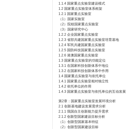
1.1.4 国家重点实验室建设模式
1.2 国家重点实验室体系框架
1.2.1 国家重点实验室
（1）国家实验室
（2）院校国家重点实验室
（3）国家研究中心
1.2.2 企业国家重点实验室
1.2.3 省部共建国家重点实验室培育基地
1.2.4 军民共建国家重点实验室
1.2.5 国防科技国家重点实验室
1.2.6 港澳国家重点实验室
1.3 国家重点实验室的功能定位
1.3.1 在国家科技创新体系中地位
1.3.2 在国家科技创新体系中作用
1.4 国家重点实验室与依托单位
1.4.1 国家重点实验室相对独立性
1.4.2 依托单位的作用
1.4.3 国家重点实验室与依托单位的互动发展
第2章：国家重点实验室发展环境分析
2.1 创新基地建设发展需求分析
2.1.1 我国自主创新能力提升需求
2.1.2 创新型国家建设目标分析
（1）创新型国家基本特征
（2）创新型国家建设目标