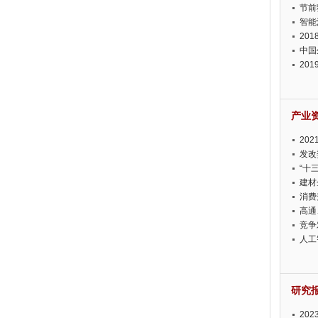
节前
智能
20
中国
20
迫在
产业
20
投资
发改
“十
建材
消费
高通
竞争
此淡
人工
研究
20