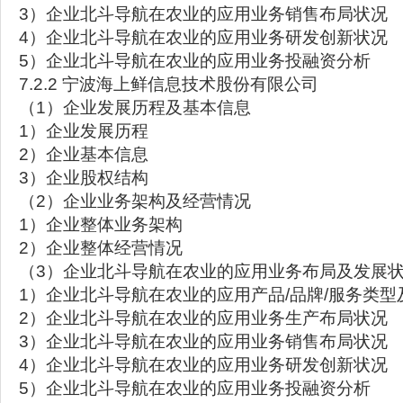
3）企业北斗导航在农业的应用业务销售布局状况
4）企业北斗导航在农业的应用业务研发创新状况
5）企业北斗导航在农业的应用业务投融资分析
7.2.2 宁波海上鲜信息技术股份有限公司
（1）企业发展历程及基本信息
1）企业发展历程
2）企业基本信息
3）企业股权结构
（2）企业业务架构及经营情况
1）企业整体业务架构
2）企业整体经营情况
（3）企业北斗导航在农业的应用业务布局及发展
1）企业北斗导航在农业的应用产品/品牌/服务类型
2）企业北斗导航在农业的应用业务生产布局状况
3）企业北斗导航在农业的应用业务销售布局状况
4）企业北斗导航在农业的应用业务研发创新状况
5）企业北斗导航在农业的应用业务投融资分析