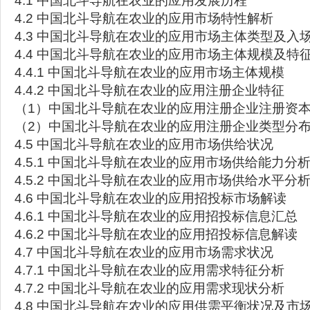
4.1 中国北斗导航在农业的应用发展历程
4.2 中国北斗导航在农业的应用市场特性解析
4.3 中国北斗导航在农业的应用市场主体类型及入
4.4 中国北斗导航在农业的应用市场主体规模及特
4.4.1 中国北斗导航在农业的应用市场主体规模
4.4.2 中国北斗导航在农业的应用注册企业特征
（1）中国北斗导航在农业的应用注册企业注册资
（2）中国北斗导航在农业的应用注册企业类型分
4.5 中国北斗导航在农业的应用市场供给状况
4.5.1 中国北斗导航在农业的应用市场供给能力分
4.5.2 中国北斗导航在农业的应用市场供给水平分
4.6 中国北斗导航在农业的应用招投标市场解读
4.6.1 中国北斗导航在农业的应用招投标信息汇总
4.6.2 中国北斗导航在农业的应用招投标信息解读
4.7 中国北斗导航在农业的应用市场需求状况
4.7.1 中国北斗导航在农业的应用需求特征分析
4.7.2 中国北斗导航在农业的应用需求现状分析
4.8 中国北斗导航在农业的应用供需平衡状况及市