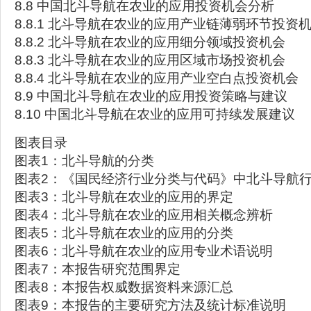
8.8 中国北斗导航在农业的应用投资机会分析
8.8.1 北斗导航在农业的应用产业链薄弱环节投资
8.8.2 北斗导航在农业的应用细分领域投资机会
8.8.3 北斗导航在农业的应用区域市场投资机会
8.8.4 北斗导航在农业的应用产业空白点投资机会
8.9 中国北斗导航在农业的应用投资策略与建议
8.10 中国北斗导航在农业的应用可持续发展建议
图表目录
图表1：北斗导航的分类
图表2：《国民经济行业分类与代码》中北斗导航
图表3：北斗导航在农业的应用的界定
图表4：北斗导航在农业的应用相关概念辨析
图表5：北斗导航在农业的应用的分类
图表6：北斗导航在农业的应用专业术语说明
图表7：本报告研究范围界定
图表8：本报告权威数据资料来源汇总
图表9：本报告的主要研究方法及统计标准说明