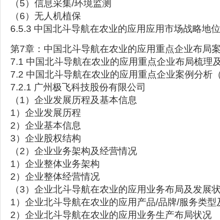
（5）信息采集/环境监测
（6）无人机植保
6.5.3 中国北斗导航在农业的应用应用市场战略地
第7章：中国北斗导航在农业的应用重点企业布局
7.1 中国北斗导航在农业的应用重点企业布局梳理
7.2 中国北斗导航在农业的应用重点企业案例分析
7.2.1 广州极飞科技股份有限公司
（1）企业发展历程及基本信息
1）企业发展历程
2）企业基本信息
3）企业股权结构
（2）企业业务架构及经营情况
1）企业整体业务架构
2）企业整体经营情况
（3）企业北斗导航在农业的应用业务布局及发展
1）企业北斗导航在农业的应用产品/品牌/服务类型
2）企业北斗导航在农业的应用业务生产布局状况