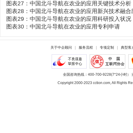
图表27：中国北斗导航在农业的应用关键技术分析
图表28：中国北斗导航在农业的应用新兴技术融合
图表29：中国北斗导航在农业的应用科研投入状况
图表30：中国北斗导航在农业的应用专利申请
关于中企顾问
|
服务流程
|
专项定制
|
典型客
全国咨询热线：400-700-9228(7*24小时） 
Copyright 2000-2023 cction.com, All Rig