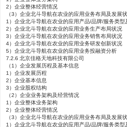
2）企业整体经营情况
（3）企业北斗导航在农业的应用业务布局及发展
1）企业北斗导航在农业的应用产品/品牌/服务类型
2）企业北斗导航在农业的应用业务生产布局状况
3）企业北斗导航在农业的应用业务销售布局状况
4）企业北斗导航在农业的应用业务研发创新状况
5）企业北斗导航在农业的应用业务投融资分析
7.2.6 北京佳格天地科技有限公司
（1）企业发展历程及基本信息
1）企业发展历程
2）企业基本信息
3）企业股权结构
（2）企业业务架构及经营情况
1）企业整体业务架构
2）企业整体经营情况
（3）企业北斗导航在农业的应用业务布局及发展
1）企业北斗导航在农业的应用产品/品牌/服务类型