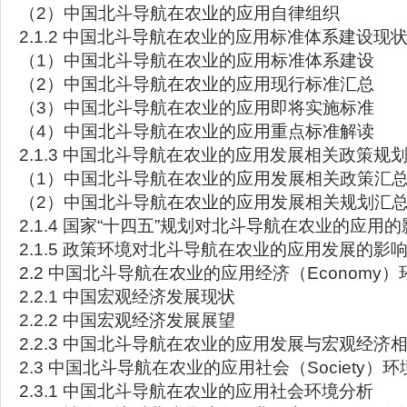
（2）中国北斗导航在农业的应用自律组织
2.1.2 中国北斗导航在农业的应用标准体系建设现
（1）中国北斗导航在农业的应用标准体系建设
（2）中国北斗导航在农业的应用现行标准汇总
（3）中国北斗导航在农业的应用即将实施标准
（4）中国北斗导航在农业的应用重点标准解读
2.1.3 中国北斗导航在农业的应用发展相关政策规
（1）中国北斗导航在农业的应用发展相关政策汇
（2）中国北斗导航在农业的应用发展相关规划汇
2.1.4 国家“十四五”规划对北斗导航在农业的应用
2.1.5 政策环境对北斗导航在农业的应用发展的影
2.2 中国北斗导航在农业的应用经济（Economy
2.2.1 中国宏观经济发展现状
2.2.2 中国宏观经济发展展望
2.2.3 中国北斗导航在农业的应用发展与宏观经济
2.3 中国北斗导航在农业的应用社会（Society）
2.3.1 中国北斗导航在农业的应用社会环境分析