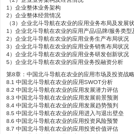
1）企业整体业务架构
2）企业整体经营情况
（3）企业北斗导航在农业的应用业务布局及发展
1）企业北斗导航在农业的应用产品/品牌/服务类型
2）企业北斗导航在农业的应用业务生产布局状况
3）企业北斗导航在农业的应用业务销售布局状况
4）企业北斗导航在农业的应用业务研发创新状况
5）企业北斗导航在农业的应用业务投融资分析
第8章：中国北斗导航在农业的应用市场及投资战
8.1 中国北斗导航在农业的应用SWOT分析
8.2 中国北斗导航在农业的应用发展潜力评估
8.3 中国北斗导航在农业的应用发展前景预测
8.4 中国北斗导航在农业的应用发展趋势预判
8.5 中国北斗导航在农业的应用进入与退出壁垒
8.6 中国北斗导航在农业的应用投资风险预警
8.7 中国北斗导航在农业的应用投资价值评估