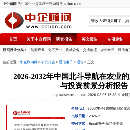
中企顾问
-为中国企业提供精准咨询服务 cction.com
首页
关于中企顾问
研究报告
英文报告
专项定制
中企顾问
研究行业分类：
能源产业
化工产业
机械设备
交通物流
农业食品
通信电
当前位置：
中企顾问网
>
研究报告
>
通信电子
>
通信
> 正文
2026-2032年中国北斗导航在农
与投资前景分析报告
http://www.cction.com 2026-02-06 15:38 中企
价格(元)：
8000(电子) 8000(纸质) 8
出版日期：
2026-2
交付方式：
Email电子版/特快专递
2026-2032年中国北斗导航在农业的
应用行业分析与投资前景分析报告