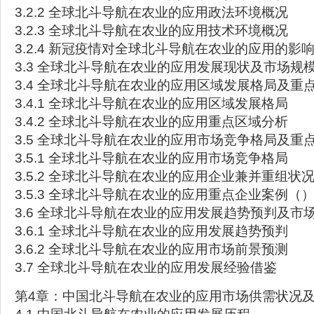
3.2.2 全球北斗导航在农业的应用政法环境概况
3.2.3 全球北斗导航在农业的应用技术环境概况
3.2.4 新冠疫情对全球北斗导航在农业的应用的影
3.3 全球北斗导航在农业的应用发展现状及市场规
3.4 全球北斗导航在农业的应用区域发展格局及重
3.4.1 全球北斗导航在农业的应用区域发展格局
3.4.2 全球北斗导航在农业的应用重点区域分析
3.5 全球北斗导航在农业的应用市场竞争格局及重
3.5.1 全球北斗导航在农业的应用市场竞争格局
3.5.2 全球北斗导航在农业的应用企业兼并重组状
3.5.3 全球北斗导航在农业的应用重点企业案例（
3.6 全球北斗导航在农业的应用发展趋势预判及市
3.6.1 全球北斗导航在农业的应用发展趋势预判
3.6.2 全球北斗导航在农业的应用市场前景预测
3.7 全球北斗导航在农业的应用发展经验借鉴
第4章：中国北斗导航在农业的应用市场供需状况