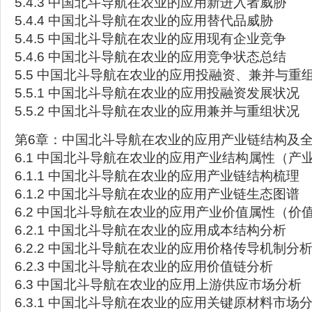
5.4.3 中国北斗导航在农业的应用新进入者威胁
5.4.4 中国北斗导航在农业的应用替代品威胁
5.4.5 中国北斗导航在农业的应用现有企业竞争
5.4.6 中国北斗导航在农业的应用竞争状态总结
5.5 中国北斗导航在农业的应用投融资、兼并与重
5.5.1 中国北斗导航在农业的应用投融资发展状况
5.5.2 中国北斗导航在农业的应用兼并与重组状况
第6章：中国北斗导航在农业的应用产业链结构及
6.1 中国北斗导航在农业的应用产业结构属性（产
6.1.1 中国北斗导航在农业的应用产业链结构梳理
6.1.2 中国北斗导航在农业的应用产业链生态图谱
6.2 中国北斗导航在农业的应用产业价值属性（价
6.2.1 中国北斗导航在农业的应用成本结构分析
6.2.2 中国北斗导航在农业的应用价格传导机制分
6.2.3 中国北斗导航在农业的应用价值链分析
6.3 中国北斗导航在农业的应用上游供应市场分析
6.3.1 中国北斗导航在农业的应用关键原材料市场