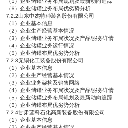
（5）企业储罐业务布局规划及最新动向追踪
（6）企业储罐业务布局优劣势分析
7.2.2山东中杰特种装备股份有限公司
（1）企业基本信息
（2）企业生产经营基本情况
（3）企业储罐业务布局状况及产品/服务详情
（4）企业储罐业务运行情况
（5）企业储罐布局优劣势分析
7.2.3无锡化工装备股份有限公司
（1）企业基本信息
（2）企业生产经营基本情况
（3）企业业务架构及销售网络
（4）企业储罐业务布局状况及产品/服务详情
（5）企业储罐业务布局规划及最新动向追踪
（6）企业储罐布局优劣势分析
7.2.4甘肃蓝科石化高新装备股份有限公司
（1）企业基本信息
（2）企业生产经营基本情况