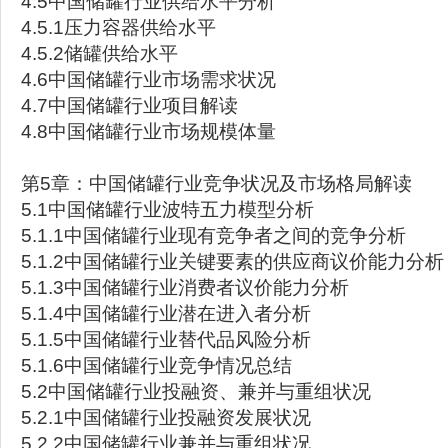
4.5中国储罐行业供给水平分析
4.5.1压力容器供给水平
4.5.2储罐供给水平
4.6中国储罐行业市场需求状况
4.7中国储罐行业项目解读
4.8中国储罐行业市场规模体量
第5章：中国储罐行业竞争状况及市场格局解读
5.1中国储罐行业波特五力模型分析
5.1.1中国储罐行业现有竞争者之间的竞争分析
5.1.2中国储罐行业关键要素的供应商议价能力分析
5.1.3中国储罐行业消费者议价能力分析
5.1.4中国储罐行业潜在进入者分析
5.1.5中国储罐行业替代品风险分析
5.1.6中国储罐行业竞争情况总结
5.2中国储罐行业投融资、兼并与重组状况
5.2.1中国储罐行业投融资发展状况
5.2.2中国储罐行业兼并与重组状况