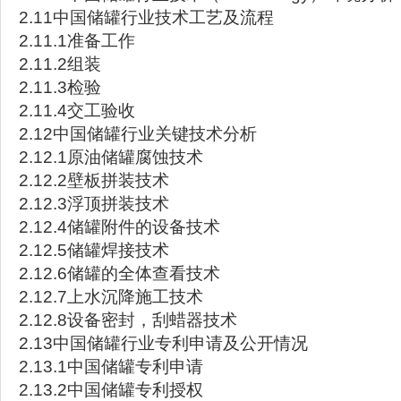
2.11中国储罐行业技术工艺及流程
2.11.1准备工作
2.11.2组装
2.11.3检验
2.11.4交工验收
2.12中国储罐行业关键技术分析
2.12.1原油储罐腐蚀技术
2.12.2壁板拼装技术
2.12.3浮顶拼装技术
2.12.4储罐附件的设备技术
2.12.5储罐焊接技术
2.12.6储罐的全体查看技术
2.12.7上水沉降施工技术
2.12.8设备密封，刮蜡器技术
2.13中国储罐行业专利申请及公开情况
2.13.1中国储罐专利申请
2.13.2中国储罐专利授权