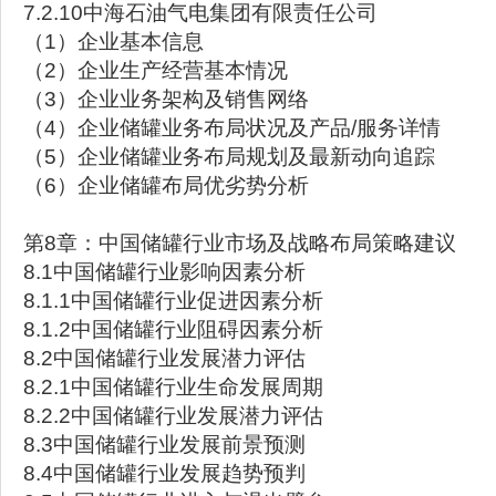
7.2.10中海石油气电集团有限责任公司
（1）企业基本信息
（2）企业生产经营基本情况
（3）企业业务架构及销售网络
（4）企业储罐业务布局状况及产品/服务详情
（5）企业储罐业务布局规划及最新动向追踪
（6）企业储罐布局优劣势分析
第8章：中国储罐行业市场及战略布局策略建议
8.1中国储罐行业影响因素分析
8.1.1中国储罐行业促进因素分析
8.1.2中国储罐行业阻碍因素分析
8.2中国储罐行业发展潜力评估
8.2.1中国储罐行业生命发展周期
8.2.2中国储罐行业发展潜力评估
8.3中国储罐行业发展前景预测
8.4中国储罐行业发展趋势预判