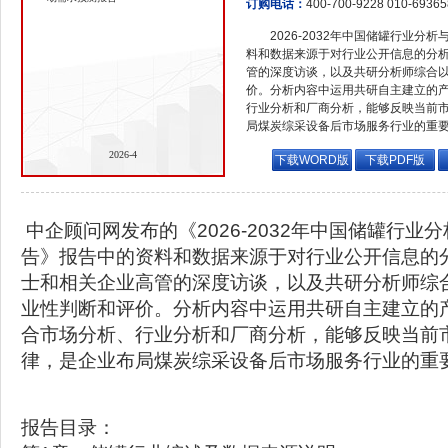
订购电话：
400-700-9228 010-6936
2026-2032年中国储罐行业
料和数据来源于对行业公开信息的分
管的深度访谈，以及共研分析师综合
价。分析内容中运用共研自主建立的
行业分析和厂商分析，能够反映当前
局煤炭综采设备后市场服务行业的重
2026-4
下载WORD版
下载PDF版
中企顾问网发布的《2026-2032年中国储罐行业
告》报告中的资料和数据来源于对行业公开信息的
士和相关企业高管的深度访谈，以及共研分析师综
业性判断和评价。分析内容中运用共研自主建立的
合市场分析、行业分析和厂商分析，能够反映当前
律，是企业布局煤炭综采设备后市场服务行业的重
报告目录：