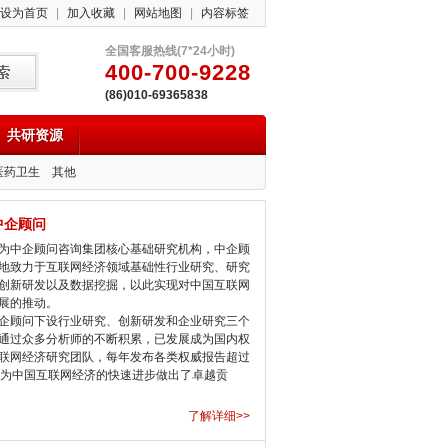
设为首页
|
加入收藏
|
网站地图
|
内容标签
全国客服热线(7*24小时)
400-700-9228
(86)010-69365838
共研资源
医药卫生
其他
中企顾问
中企顾问咨询集团核心基础研究机构，中企顾
地致力于互联网经济领域基础性行业研究、研究
创新研发以及数据挖掘，以此实现对中国互联网
展的推动。
顾问下设行业研究、创新研发和企业研究三个
通过众多分析师的不断积累，已发展成为国内权
联网经济研究团队，每年发布各类权威报告超过
，为中国互联网经济的快速进步做出了卓越贡
了解详细>>