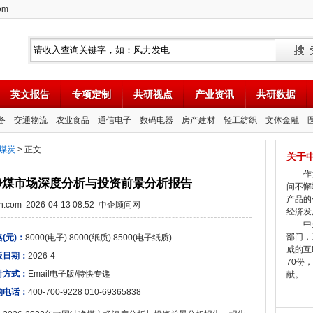
om
英文报告
专项定制
共研视点
产业资讯
共研数据
备
交通物流
农业食品
通信电子
数码电器
房产建材
轻工纺织
文体金融
煤炭
> 正文
关于
作为
国洁净煤市场深度分析与投资前景分析报告
问不懈
产品的
tion.com 2026-04-13 08:52 中企顾问网
经济发
中企
部门，
(元)：
8000(电子) 8000(纸质) 8500(电子纸质)
威的互
版日期：
2026-4
70份
付方式：
Email电子版/特快专递
献。
购电话：
400-700-9228 010-69365838