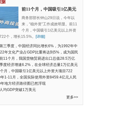
数据
前11个月，中国吸引1亿美元
以上外资大项目722个，增长
商务部部长钟山29日说，今年以
15.5%
来，“稳外资”工作成效明显。前11
个月，中国吸引1亿美元以上外资
22个，增长15.5%。
[详细]
第三季度，中国经济同比增长6%，为1992年中
季度数据以来的新低
022年文化产业占GDP比重将达到5%，成为国民
支柱产业
前11个月，我国货物贸易进出口总值28.5万亿
民币，比去年同期增长2.4%
季度经济增速6.2%，在全球经济总量1万亿美元
的经济体中增速最快
1个月，中国吸引1亿美元以上外资大项目722
增长15.5%
19年1-11月，全国实际使用外资8459.4亿元人民
同比增长6.0%
20年地方经济路径图已然浮现
人均GDP突破1万美元
更多>>