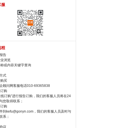
客服
流程
报告
行业浏览
名称或内容关键字查询
方式
话购买
顾问网客服电话010-69365838
线订购
在线订购”进行报告订购，我们的客服人员将在24
与您取得联系；
件订购
件到kefu@gonyn.com，我们的客服人员及时与
联系；
协议