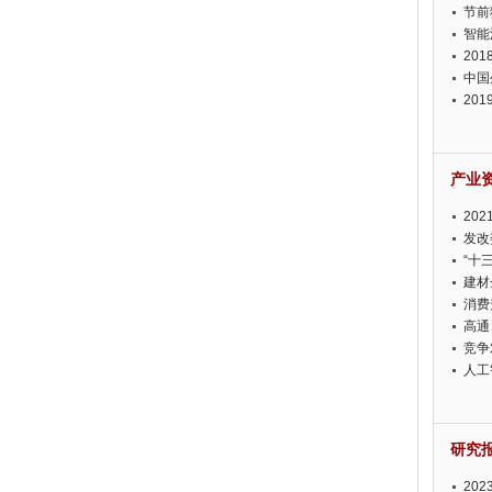
节前
智能
20
中国
20
迫在
产业
20
投资
发改
“十
建材
消费
高通
竞争
此淡
人工
研究
20