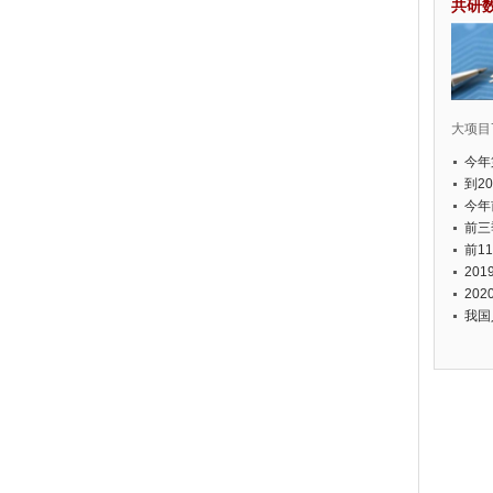
共研
大项目7
今年
国有
到2
经济
今年
元人
前三
以上
前1
个，
20
币，
20
我国