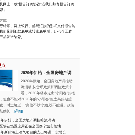
从网上下载“报告订购协议”或我们邮寄报告订购
您；
方式
行转账、网上银行、邮局汇款的形式支付报告购
我们见到汇款底单或转账底单后，1－3个工作
产品发送给您;
视点
2020年伊始，全国房地产调
控暗流涌动
2020年伊始，全国房地产调控暗
流涌动,从货币政策和调控政策来
看，2020年楼市走出“小阳春”的概
，但也不能对2020年的“小阳春”抱太高的期望
竟，时过境迁，“房住不炒”的红线不能碰。政策
鼓励长
…
[详细]
20年伊始，全国房地产调控暗流涌动
区块链场景应用正在全国多个城市落地
20年新的海上油气项目的支出将进一步增长