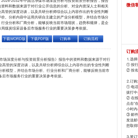
2026-2032年中国洁净煤市场深度分析与投资前景分析报告，报告
微信
的资料和数据来源于对行业公开信息的分析、对业内资深人士和相关
业高管的深度访谈，以及共研分析师综合以上内容作出的专业性判断
评价。分析内容中运用共研自主建立的产业分析模型，并结合市场分
、行业分析和厂商分析，能够反映当前市场现状，趋势和规律，是企
布局煤炭综采设备后市场服务行业的重要决策参考依据。
下载WORD版
下载PDF版
订购单
订购流程
订购
⒈选择
洁净煤市场深度分析与投资前景分析报告》报告中的资料和数据来源于对行
① 按
业高管的深度访谈，以及共研分析师综合以上内容作出的专业性判断
② 按
分析模型，并结合市场分析、行业分析和厂商分析，能够反映当前市
备后市场服务行业的重要决策参考依据。
⒉订购
① 电
拔打中企
② 在
点击“
小时内
③ 邮
发送邮
您取得
⒊签订