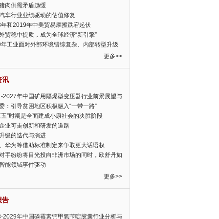
猪肉供需矛盾趋缓
汽车行业业绩驱动的估值修复
18年和2019年中美贸易摩擦跌宕起伏
外贸稳中提质，成为全球经济“新引擎”
19年工业面对外部环境错综复杂、内部转型升级
眉睫
更多>>
资讯
21-2027年中国矿用隔爆型变压器行业前景展望与
前景预测报告
委：引导贫困地区积极融入“一带一路”
三五”时期是全面建成小康社会的决胜阶段
企业可走创新和研发的道路
升级的迭代与演进
、华为等借助标准制定来争取更大话语权
对手纷纷将目光投向非洲市场的同时，欧舒丹如
定，难道就真的不怕丧失先机吗?
智能领域事件驱动
更多>>
报告
23-2029年中国磷霉素钙甲氧苄啶胶囊行业分析与