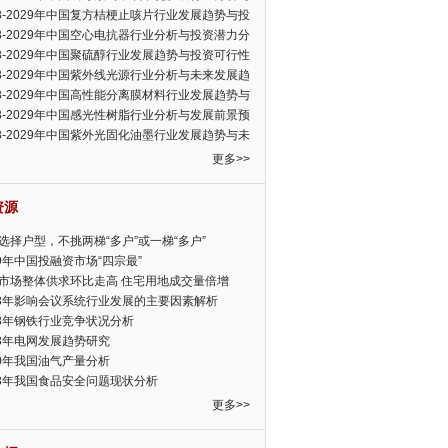
可行性报告
23-2029年中国复方桔梗止咳片行业发展趋势与投
力分析报告
23-2029年中国空心电抗器行业分析与投资潜力分
告
23-2029年中国聚硫醇行业发展趋势与投资可行性
23-2029年中国紫外线光源行业分析与未来发展趋
告
23-2029年中国高性能分离膜材料行业发展趋势与
前景预测报告
23-2029年中国感光性树脂行业分析与发展前景预
告
23-2029年中国紫外光固化油墨行业发展趋势与未
展趋势报告
更多>>
资源
选择户型，不挑两梯“多户”或一梯“多户”
19年中国投融资市场“四宗最”
市场整体供求环比走高 住宅用地成交量倍增
13年影响会议系统行业发展的主要因素解析
13年钢铁行业竞争状况分析
13年电网发展趋势研究
30年我国油气产量分析
13年我国食品安全问题现状分析
更多>>