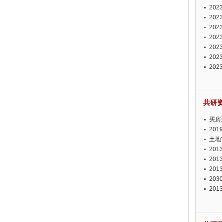
投资
20
资潜
20
析报
20
报告
20
势报
20
发展
20
测报
20
来发
共研
买房
20
土地
20
20
20
20
20