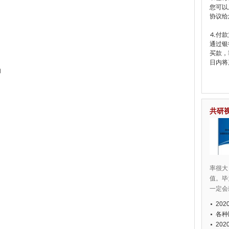
您可以
协议给
⒋付款
通过银
买款，
日内将
响
共研
率很大
值。毕
一定会
20
各种
20