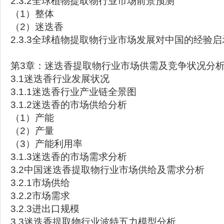
2.3.2全球植物提取物行业市场前景预测
（1）整体
（2）迷迭香
2.3.3全球植物提取物行业市场发展对中国的经验启
第3章：迷迭香提取物行业市场供需及竞争状况分
3.1迷迭香行业发展状况
3.1.1迷迭香行业产业链全景图
3.1.2迷迭香的市场供给分析
（1）产能
（2）产量
（3）产能利用率
3.1.3迷迭香的市场需求分析
3.2中国迷迭香提取物行业市场供给及需求分析
3.2.1市场供给
3.2.2市场需求
3.2.3进出口规模
3.3迷迭香提取物行业波特五力模型分析