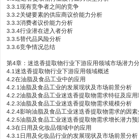
3.3.1现有竞争者之间的竞争
3.3.2关键要素的供应商议价能力分析
3.3.3消费者议价能力分析
3.3.4行业潜在进入者分析
3.3.5替代品风险分析
3.3.6竞争情况总结
第4章：迷迭香提取物行业下游应用领域市场潜力
4.1迷迭香提取物行业下游应用领域概述
4.2在油脂及食品工业中的应用
4.2.1油脂及食品工业的发展现状及市场前景分析
4.2.2油脂及食品工业迷迭香提取物需求特征及应
4.2.3油脂及食品工业迷迭香提取物需求规模分析
4.2.4影响油脂及食品工业迷迭香提取物需求的因素
4.2.5油脂及食品工业迷迭香提取物需求增长潜力预
4.3在日用及化妆品领域中的应用
4.3.1日用及化妆品行业的发展现状及市场前景分析