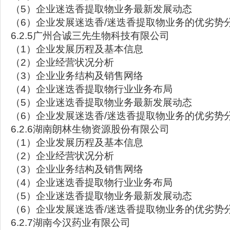
（5）企业迷迭香提取物业务最新发展动态
（6）企业发展迷迭香/迷迭香提取物业务的优劣势
6.2.5广州合诚三先生物科技有限公司
（1）企业发展历程及基本信息
（2）企业经营状况分析
（3）企业业务结构及销售网络
（4）企业迷迭香提取物行业业务布局
（5）企业迷迭香提取物业务最新发展动态
（6）企业发展迷迭香/迷迭香提取物业务的优劣势
6.2.6湖南朗林生物资源股份有限公司
（1）企业发展历程及基本信息
（2）企业经营状况分析
（3）企业业务结构及销售网络
（4）企业迷迭香提取物行业业务布局
（5）企业迷迭香提取物业务最新发展动态
（6）企业发展迷迭香/迷迭香提取物业务的优劣势
6.2.7湖南今汉药业有限公司