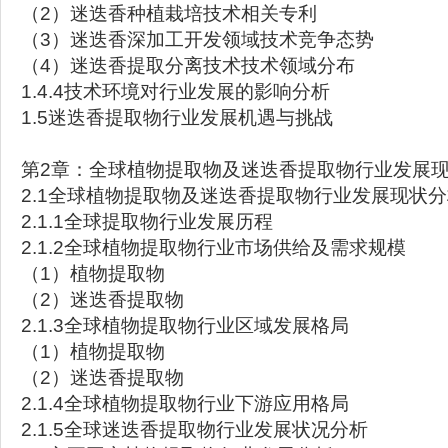
（2）迷迭香种植栽培技术相关专利
（3）迷迭香深加工开发领域技术竞争态势
（4）迷迭香提取分离技术技术领域分布
1.4.4技术环境对行业发展的影响分析
1.5迷迭香提取物行业发展机遇与挑战
第2章：全球植物提取物及迷迭香提取物行业发展
2.1全球植物提取物及迷迭香提取物行业发展现状
2.1.1全球提取物行业发展历程
2.1.2全球植物提取物行业市场供给及需求规模
（1）植物提取物
（2）迷迭香提取物
2.1.3全球植物提取物行业区域发展格局
（1）植物提取物
（2）迷迭香提取物
2.1.4全球植物提取物行业下游应用格局
2.1.5全球迷迭香提取物行业发展状况分析