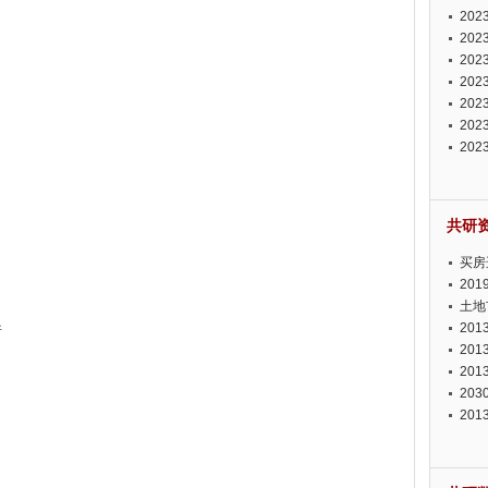
投资
20
资潜
20
析报
20
报告
20
势报
20
发展
20
测报
20
来发
共研
买房
20
土地
20
析
20
20
20
20