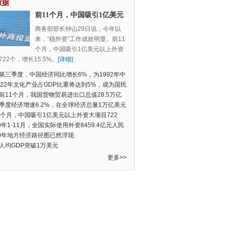
数据
前11个月，中国吸引1亿美元
以上外资大项目722个，增长
商务部部长钟山29日说，今年以
15.5%
来，“稳外资”工作成效明显。前11
个月，中国吸引1亿美元以上外资
22个，增长15.5%。
[详细]
第三季度，中国经济同比增长6%，为1992年中
季度数据以来的新低
022年文化产业占GDP比重将达到5%，成为国民
支柱产业
前11个月，我国货物贸易进出口总值28.5万亿
民币，比去年同期增长2.4%
季度经济增速6.2%，在全球经济总量1万亿美元
的经济体中增速最快
1个月，中国吸引1亿美元以上外资大项目722
增长15.5%
19年1-11月，全国实际使用外资8459.4亿元人民
同比增长6.0%
20年地方经济路径图已然浮现
人均GDP突破1万美元
更多>>