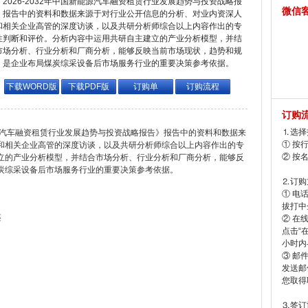
2026-2032年中国新能源汽车融资租赁行业发展趋势与投资战略报
微信
，报告中的资料和数据来源于对行业公开信息的分析、对业内资深人
和相关企业高管的深度访谈，以及共研分析师综合以上内容作出的专
性判断和评价。分析内容中运用共研自主建立的产业分析模型，并结
市场分析、行业分析和厂商分析，能够反映当前市场现状，趋势和规
，是企业布局煤炭综采设备后市场服务行业的重要决策参考依据。
下载WORD版
下载PDF版
订购单
订购流程
订购
⒈选择
汽车融资租赁行业发展趋势与投资战略报告》报告中的资料和数据来
① 按
和相关企业高管的深度访谈，以及共研分析师综合以上内容作出的专
② 按
立的产业分析模型，并结合市场分析、行业分析和厂商分析，能够反
炭综采设备后市场服务行业的重要决策参考依据。
⒉订购
① 电
拔打中企
鉴
② 在
点击“
小时内
③ 邮
发送邮
您取得
⒊签订