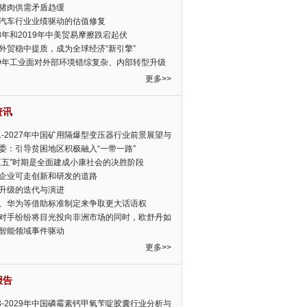
猪肉供需矛盾趋缓
汽车行业业绩驱动的估值修复
18年和2019年中美贸易摩擦跌宕起伏
外贸稳中提质，成为全球经济“新引擎”
19年工业面对外部环境错综复杂、内部转型升级
眉睫
更多>>
资讯
21-2027年中国矿用隔爆型变压器行业前景展望与
前景预测报告
委：引导贫困地区积极融入“一带一路”
三五”时期是全面建成小康社会的决胜阶段
企业可走创新和研发的道路
升级的迭代与演进
、华为等借助标准制定来争取更大话语权
对手纷纷将目光投向非洲市场的同时，欧舒丹如
定，难道就真的不怕丧失先机吗?
智能领域事件驱动
更多>>
报告
23-2029年中国磷霉素钙甲氧苄啶胶囊行业分析与