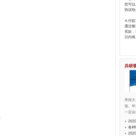
您可以
协议给
⒋付款
通过银
买款，
日内将
共研
率很大
值。毕
一定会
析
20
各种
20