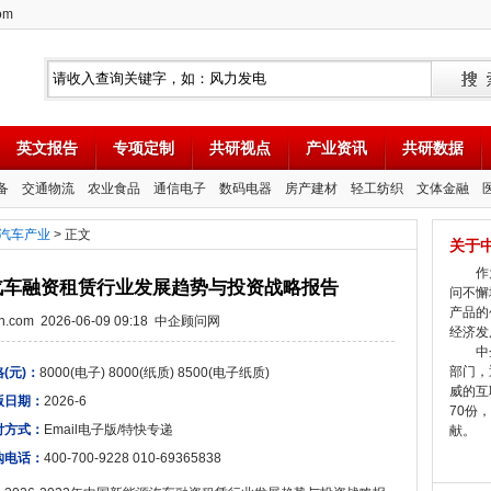
om
英文报告
专项定制
共研视点
产业资讯
共研数据
备
交通物流
农业食品
通信电子
数码电器
房产建材
轻工纺织
文体金融
汽车产业
> 正文
关于
作为
能源汽车融资租赁行业发展趋势与投资战略报告
问不懈
产品的
tion.com 2026-06-09 09:18 中企顾问网
经济发
中企
部门，
(元)：
8000(电子) 8000(纸质) 8500(电子纸质)
威的互
版日期：
2026-6
70份
付方式：
Email电子版/特快专递
献。
购电话：
400-700-9228 010-69365838