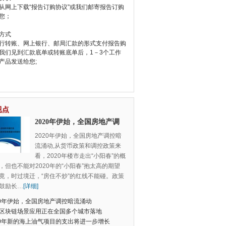
从网上下载“报告订购协议”或我们邮寄报告订购
您；
方式
行转账、网上银行、邮局汇款的形式支付报告购
我们见到汇款底单或转账底单后，1－3个工作
产品发送给您;
视点
2020年伊始，全国房地产调
控暗流涌动
2020年伊始，全国房地产调控暗
流涌动,从货币政策和调控政策来
看，2020年楼市走出“小阳春”的概
，但也不能对2020年的“小阳春”抱太高的期望
竟，时过境迁，“房住不炒”的红线不能碰。政策
鼓励长
…
[详细]
20年伊始，全国房地产调控暗流涌动
区块链场景应用正在全国多个城市落地
20年新的海上油气项目的支出将进一步增长