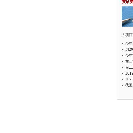
共研
大项目7
今年
国有
到2
经济
今年
元人
前三
以上
前1
个，
20
币，
20
我国