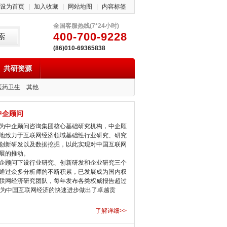
设为首页
|
加入收藏
|
网站地图
|
内容标签
全国客服热线(7*24小时)
400-700-9228
(86)010-69365838
共研资源
医药卫生
其他
中企顾问
中企顾问咨询集团核心基础研究机构，中企顾
地致力于互联网经济领域基础性行业研究、研究
创新研发以及数据挖掘，以此实现对中国互联网
展的推动。
顾问下设行业研究、创新研发和企业研究三个
通过众多分析师的不断积累，已发展成为国内权
联网经济研究团队，每年发布各类权威报告超过
，为中国互联网经济的快速进步做出了卓越贡
了解详细>>