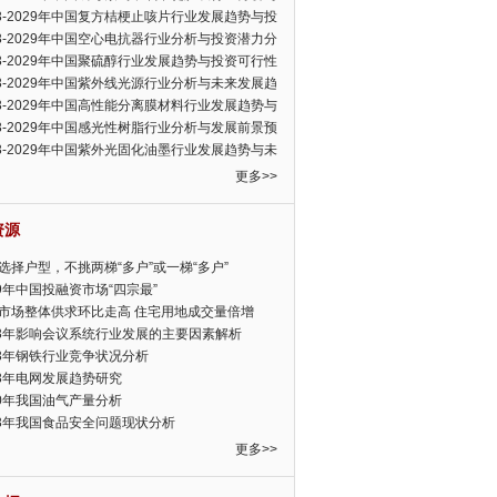
可行性报告
23-2029年中国复方桔梗止咳片行业发展趋势与投
力分析报告
23-2029年中国空心电抗器行业分析与投资潜力分
告
23-2029年中国聚硫醇行业发展趋势与投资可行性
23-2029年中国紫外线光源行业分析与未来发展趋
告
23-2029年中国高性能分离膜材料行业发展趋势与
前景预测报告
23-2029年中国感光性树脂行业分析与发展前景预
告
23-2029年中国紫外光固化油墨行业发展趋势与未
展趋势报告
更多>>
资源
选择户型，不挑两梯“多户”或一梯“多户”
19年中国投融资市场“四宗最”
市场整体供求环比走高 住宅用地成交量倍增
13年影响会议系统行业发展的主要因素解析
13年钢铁行业竞争状况分析
13年电网发展趋势研究
30年我国油气产量分析
13年我国食品安全问题现状分析
更多>>