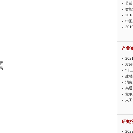
节前
智能
20
中国
20
迫在
产业
20
析
投资
发改
局
“十
建材
消费
析
高通
竞争
此淡
人工
研究
20