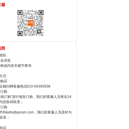
客服
流程
报告
行业浏览
名称或内容关键字查询
方式
话购买
顾问网客服电话010-69365838
线订购
在线订购”进行报告订购，我们的客服人员将在24
与您取得联系；
件订购
件到kefu@gonyn.com，我们的客服人员及时与
联系；
协议