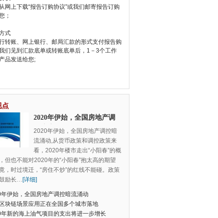
从网上下载“报告订购协议”或我们邮寄报告订购
您；
方式
行转账、网上银行、邮局汇款的形式支付报告购
我们见到汇款底单或转账底单后，1－3个工作
产品发送给您;
视点
2020年伊始，全国房地产调
控暗流涌动
2020年伊始，全国房地产调控暗
流涌动,从货币政策和调控政策来
看，2020年楼市走出“小阳春”的概
，但也不能对2020年的“小阳春”抱太高的期望
竟，时过境迁，“房住不炒”的红线不能碰。政策
鼓励长
…
[详细]
20年伊始，全国房地产调控暗流涌动
区块链场景应用正在全国多个城市落地
20年新的海上油气项目的支出将进一步增长