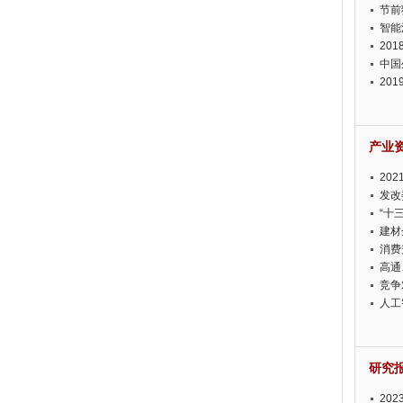
节前
智能
20
中国
20
迫在
产业
20
投资
发改
“十
建材
消费
高通
竞争
此淡
人工
研究
20