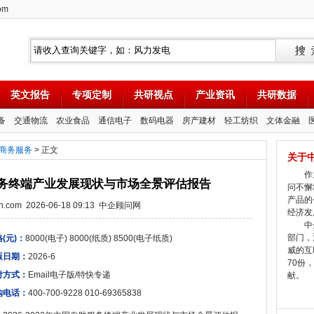
om
英文报告
专项定制
共研视点
产业资讯
共研数据
备
交通物流
农业食品
通信电子
数码电器
房产建材
轻工纺织
文体金融
商务服务
> 正文
关于
作为
自助服务终端产业发展现状与市场全景评估报告
问不懈
产品的
tion.com 2026-06-18 09:13 中企顾问网
经济发
中企
部门，
(元)：
8000(电子) 8000(纸质) 8500(电子纸质)
威的互
版日期：
2026-6
70份
付方式：
Email电子版/特快专递
献。
购电话：
400-700-9228 010-69365838