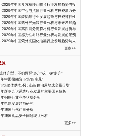
可行性报告
23-2029年中国复方桔梗止咳片行业发展趋势与投
力分析报告
23-2029年中国空心电抗器行业分析与投资潜力分
告
23-2029年中国聚硫醇行业发展趋势与投资可行性
23-2029年中国紫外线光源行业分析与未来发展趋
告
23-2029年中国高性能分离膜材料行业发展趋势与
前景预测报告
23-2029年中国感光性树脂行业分析与发展前景预
告
23-2029年中国紫外光固化油墨行业发展趋势与未
展趋势报告
更多>>
资源
选择户型，不挑两梯“多户”或一梯“多户”
19年中国投融资市场“四宗最”
市场整体供求环比走高 住宅用地成交量倍增
13年影响会议系统行业发展的主要因素解析
13年钢铁行业竞争状况分析
13年电网发展趋势研究
30年我国油气产量分析
13年我国食品安全问题现状分析
更多>>