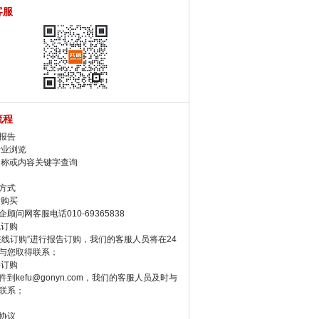
客服
流程
报告
行业浏览
名称或内容关键字查询
方式
话购买
顾问网客服电话010-69365838
线订购
在线订购”进行报告订购，我们的客服人员将在24
与您取得联系；
件订购
件到kefu@gonyn.com，我们的客服人员及时与
联系；
协议