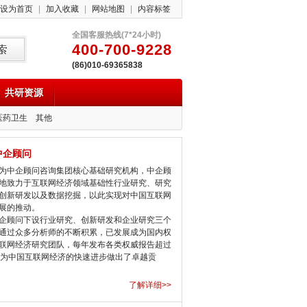
设为首页
|
加入收藏
|
网站地图
|
内容标签
全国客服热线(7*24小时)
400-700-9228
(86)010-69365838
共研资源
医药卫生
其他
中企顾问
中企顾问咨询集团核心基础研究机构，中企顾
地致力于互联网经济领域基础性行业研究、研究
创新研发以及数据挖掘，以此实现对中国互联网
展的推动。
顾问下设行业研究、创新研发和企业研究三个
通过众多分析师的不断积累，已发展成为国内权
联网经济研究团队，每年发布各类权威报告超过
，为中国互联网经济的快速进步做出了卓越贡
了解详细>>