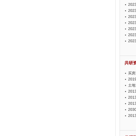
投资
20
资潜
20
析报
20
报告
20
势报
20
发展
20
测报
20
来发
共研
买房
20
土地
20
20
20
20
20