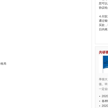
您可以
协议给
⒋付款
通过银
买款，
日内将
共研
争格局
率很大
值。毕
一定会
20
各种
20