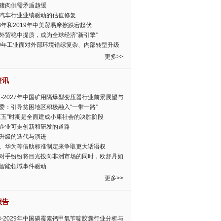
猪肉供需矛盾趋缓
汽车行业业绩驱动的估值修复
18年和2019年中美贸易摩擦跌宕起伏
外贸稳中提质，成为全球经济“新引擎”
19年工业面对外部环境错综复杂、内部转型升级
眉睫
更多>>
资讯
21-2027年中国矿用隔爆型变压器行业前景展望与
前景预测报告
委：引导贫困地区积极融入“一带一路”
三五”时期是全面建成小康社会的决胜阶段
企业可走创新和研发的道路
升级的迭代与演进
、华为等借助标准制定来争取更大话语权
对手纷纷将目光投向非洲市场的同时，欧舒丹如
定，难道就真的不怕丧失先机吗?
智能领域事件驱动
更多>>
报告
23-2029年中国磷霉素钙甲氧苄啶胶囊行业分析与