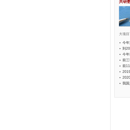
共研
大项目7
今年
国有
到2
经济
今年
元人
前三
以上
前1
个，
20
币，
20
我国