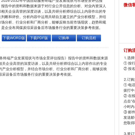
2026-2032年中国自助服务终端产业发展现状与市场全景评估报
微信
，报告中的资料和数据来源于对行业公开信息的分析、对业内资深人
和相关企业高管的深度访谈，以及共研分析师综合以上内容作出的专
性判断和评价。分析内容中运用共研自主建立的产业分析模型，并结
市场分析、行业分析和厂商分析，能够反映当前市场现状，趋势和规
，是企业布局煤炭综采设备后市场服务行业的重要决策参考依据。
下载WORD版
下载PDF版
订购单
订购流程
订购
⒈选择
自助服务终端产业发展现状与市场全景评估报告》报告中的资料和数据来源
① 按
相关企业高管的深度访谈，以及共研分析师综合以上内容作出的专业
② 按
的产业分析模型，并结合市场分析、行业分析和厂商分析，能够反映
综采设备后市场服务行业的重要决策参考依据。
⒉订购
① 电
拔打中企
② 在
点击“
小时内
③ 邮
发送邮
您取得
⒊签订