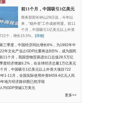
数据
前11个月，中国吸引1亿美元
以上外资大项目722个，增长
商务部部长钟山29日说，今年以
15.5%
来，“稳外资”工作成效明显。前11
个月，中国吸引1亿美元以上外资
22个，增长15.5%。
[详细]
第三季度，中国经济同比增长6%，为1992年中
季度数据以来的新低
022年文化产业占GDP比重将达到5%，成为国民
支柱产业
前11个月，我国货物贸易进出口总值28.5万亿
民币，比去年同期增长2.4%
季度经济增速6.2%，在全球经济总量1万亿美元
的经济体中增速最快
1个月，中国吸引1亿美元以上外资大项目722
增长15.5%
19年1-11月，全国实际使用外资8459.4亿元人民
同比增长6.0%
20年地方经济路径图已然浮现
人均GDP突破1万美元
更多>>