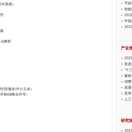
节前
5年预测）
智能
研究
20
中国
20
借鉴
迫在
痛点解析
产业
20
投资
发改
“十
建材
消费
高通
/经营/服务/中介主体）
竞争
/并购/战略合作等）
此淡
人工
研究
20