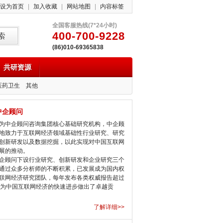
设为首页
|
加入收藏
|
网站地图
|
内容标签
全国客服热线(7*24小时)
400-700-9228
(86)010-69365838
共研资源
医药卫生
其他
中企顾问
中企顾问咨询集团核心基础研究机构，中企顾
地致力于互联网经济领域基础性行业研究、研究
创新研发以及数据挖掘，以此实现对中国互联网
展的推动。
顾问下设行业研究、创新研发和企业研究三个
通过众多分析师的不断积累，已发展成为国内权
联网经济研究团队，每年发布各类权威报告超过
，为中国互联网经济的快速进步做出了卓越贡
了解详细>>