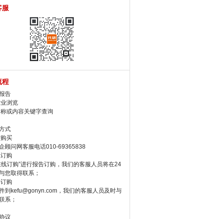
客服
流程
报告
行业浏览
名称或内容关键字查询
方式
话购买
顾问网客服电话010-69365838
线订购
在线订购”进行报告订购，我们的客服人员将在24
与您取得联系；
件订购
件到kefu@gonyn.com，我们的客服人员及时与
联系；
协议