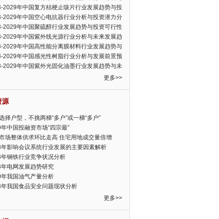
可行性报告
23-2029年中国复方桔梗止咳片行业发展趋势与投
力分析报告
23-2029年中国空心电抗器行业分析与投资潜力分
告
23-2029年中国聚硫醇行业发展趋势与投资可行性
23-2029年中国紫外线光源行业分析与未来发展趋
告
23-2029年中国高性能分离膜材料行业发展趋势与
前景预测报告
23-2029年中国感光性树脂行业分析与发展前景预
告
23-2029年中国紫外光固化油墨行业发展趋势与未
展趋势报告
更多>>
资源
选择户型，不挑两梯“多户”或一梯“多户”
19年中国投融资市场“四宗最”
市场整体供求环比走高 住宅用地成交量倍增
13年影响会议系统行业发展的主要因素解析
13年钢铁行业竞争状况分析
13年电网发展趋势研究
30年我国油气产量分析
13年我国食品安全问题现状分析
更多>>