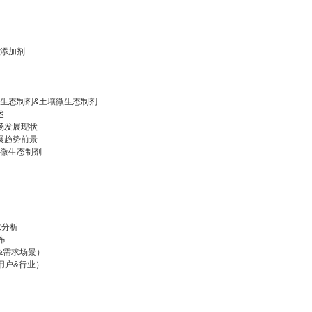
料添加剂
微生态制剂&土壤微生态制剂
述
市场发展现状
发展趋势前景
用微生态制剂
求分析
布
用&需求场景）
端用户&行业）