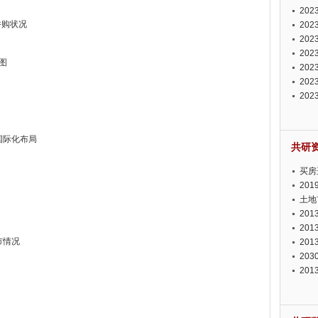
投资
20
并购状况
资潜
20
析报
20
报告
20
图
势报
20
发展
20
测报
20
来发
国际化布局
共研
买房
20
土地
20
20
市情况
20
20
20