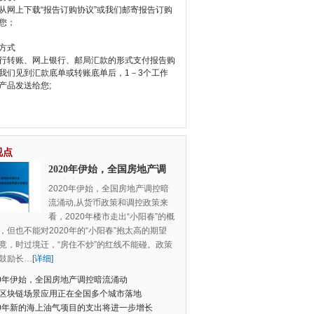
从网上下载“报告订购协议”或我们邮寄报告订购
您；
方式
行转账、网上银行、邮局汇款的形式支付报告购
我们见到汇款底单或转账底单后，1－3个工作
产品发送给您;
视点
2020年伊始，全国房地产调
控暗流涌动
2020年伊始，全国房地产调控暗
流涌动,从货币政策和调控政策来
看，2020年楼市走出“小阳春”的概
，但也不能对2020年的“小阳春”抱太高的期望
竟，时过境迁，“房住不炒”的红线不能碰。政策
鼓励长
…
[详细]
20年伊始，全国房地产调控暗流涌动
区块链场景应用正在全国多个城市落地
20年新的海上油气项目的支出将进一步增长