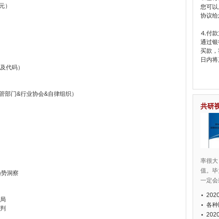
生元）
您可以
协议给
⒋付款
通过银
买款，
日内将
别及代码）
主管部门&行业协会&自律组织）
共研
率很大
值。毕
趋势洞察
一定会
20
格局
各种
预判
20