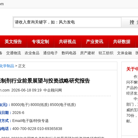
om
英文报告
专项定制
共研视点
产业资讯
共研数据
备
交通物流
农业食品
通信电子
数码电器
房产建材
轻工纺织
文体金融
化学制品
> 正文
关于
作为
微生态制剂行业前景展望与投资战略研究报告
问不懈
产品的
tion.com 2026-06-18 09:19 中企顾问网
经济发
中企
部门，
(元)：
8000(电子) 8000(纸质) 8500(电子纸质)
威的互
版日期：
2026-6
70份
付方式：
Email电子版/特快专递
献。
购电话：
400-700-9228 010-69365838