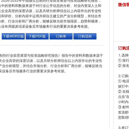
2026-2032年中国微生态制剂行业前景展望与投资战略研究报告，
微信
告中的资料和数据来源于对行业公开信息的分析、对业内资深人士和
关企业高管的深度访谈，以及共研分析师综合以上内容作出的专业性
断和评价。分析内容中运用共研自主建立的产业分析模型，并结合市
分析、行业分析和厂商分析，能够反映当前市场现状，趋势和规律，
企业布局煤炭综采设备后市场服务行业的重要决策参考依据。
下载WORD版
下载PDF版
订购单
订购流程
订购
⒈选择
微生态制剂行业前景展望与投资战略研究报告》报告中的资料和数据来源于
① 按
关企业高管的深度访谈，以及共研分析师综合以上内容作出的专业性
② 按
产业分析模型，并结合市场分析、行业分析和厂商分析，能够反映当
采设备后市场服务行业的重要决策参考依据。
⒉订购
① 电
拔打中企
② 在
点击“
小时内
③ 邮
发送邮
您取得
⒊签订