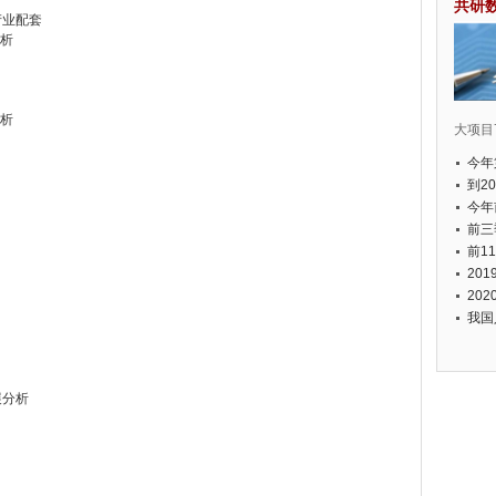
共研
产业配套
分析
分析
大项目7
今年
国有
到2
经济
今年
元人
前三
以上
前1
个，
20
币，
20
我国
展分析