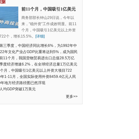
数据
前11个月，中国吸引1亿美元
以上外资大项目722个，增长
商务部部长钟山29日说，今年以
15.5%
来，“稳外资”工作成效明显。前11
个月，中国吸引1亿美元以上外资
22个，增长15.5%。
[详细]
第三季度，中国经济同比增长6%，为1992年中
季度数据以来的新低
022年文化产业占GDP比重将达到5%，成为国民
支柱产业
前11个月，我国货物贸易进出口总值28.5万亿
民币，比去年同期增长2.4%
季度经济增速6.2%，在全球经济总量1万亿美元
的经济体中增速最快
1个月，中国吸引1亿美元以上外资大项目722
增长15.5%
19年1-11月，全国实际使用外资8459.4亿元人民
同比增长6.0%
20年地方经济路径图已然浮现
人均GDP突破1万美元
更多>>