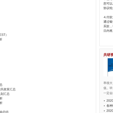
您可以
协议给
⒋付款
通过银
买款，
日内将
ST）
析
共研
率很大
总
值。毕
相关政策汇总
一定会
规划汇总
析
20
析
各种
20
影响总结