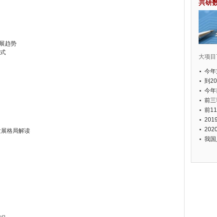
共研
发展趋势
方式
大项目7
今年
国有
到2
经济
今年
元人
前三
以上
前1
个，
20
币，
20
发展格局解读
我国