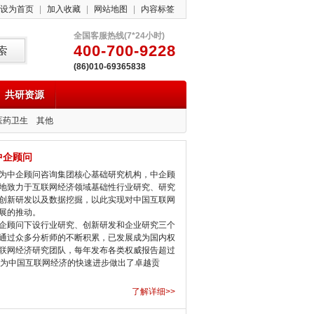
设为首页
|
加入收藏
|
网站地图
|
内容标签
全国客服热线(7*24小时)
400-700-9228
(86)010-69365838
共研资源
医药卫生
其他
中企顾问
中企顾问咨询集团核心基础研究机构，中企顾
地致力于互联网经济领域基础性行业研究、研究
创新研发以及数据挖掘，以此实现对中国互联网
展的推动。
顾问下设行业研究、创新研发和企业研究三个
通过众多分析师的不断积累，已发展成为国内权
联网经济研究团队，每年发布各类权威报告超过
，为中国互联网经济的快速进步做出了卓越贡
了解详细>>