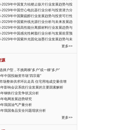
可行性报告
23-2029年中国复方桔梗止咳片行业发展趋势与投
力分析报告
23-2029年中国空心电抗器行业分析与投资潜力分
告
23-2029年中国聚硫醇行业发展趋势与投资可行性
23-2029年中国紫外线光源行业分析与未来发展趋
告
23-2029年中国高性能分离膜材料行业发展趋势与
前景预测报告
23-2029年中国感光性树脂行业分析与发展前景预
告
23-2029年中国紫外光固化油墨行业发展趋势与未
展趋势报告
更多>>
资源
选择户型，不挑两梯“多户”或一梯“多户”
19年中国投融资市场“四宗最”
市场整体供求环比走高 住宅用地成交量倍增
13年影响会议系统行业发展的主要因素解析
13年钢铁行业竞争状况分析
13年电网发展趋势研究
30年我国油气产量分析
13年我国食品安全问题现状分析
更多>>