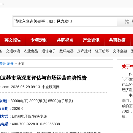
om
英文报告
专项定制
共研视点
产业资讯
共研数据
备
交通物流
农业食品
通信电子
数码电器
房产建材
轻工纺织
文体金融
专用设备
> 正文
关于
作为
激光加速器市场深度评估与市场运营趋势报告
问不懈
产品的
tion.com 2026-06-29 09:13 中企顾问网
经济发
中企
部门，
(元)：
8000(电子) 8000(纸质) 8500(电子纸质)
威的互
版日期：
2026-6
70份
付方式：
Email电子版/特快专递
献。
购电话：
400-700-9228 010-69365838