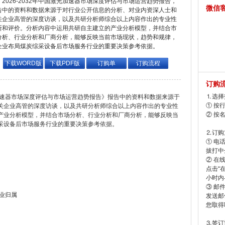
2026-2032年中国激光加速器市场深度评估与市场运营趋势报告，
微信
告中的资料和数据来源于对行业公开信息的分析、对业内资深人士和
关企业高管的深度访谈，以及共研分析师综合以上内容作出的专业性
断和评价。分析内容中运用共研自主建立的产业分析模型，并结合市
分析、行业分析和厂商分析，能够反映当前市场现状，趋势和规律，
企业布局煤炭综采设备后市场服务行业的重要决策参考依据。
下载WORD版
下载PDF版
订购单
订购流程
订购
⒈选择
激光加速器市场深度评估与市场运营趋势报告》报告中的资料和数据来源于
① 按
关企业高管的深度访谈，以及共研分析师综合以上内容作出的专业性
② 按
产业分析模型，并结合市场分析、行业分析和厂商分析，能够反映当
采设备后市场服务行业的重要决策参考依据。
⒉订购
① 电
拔打中企
② 在
点击“
小时内
③ 邮
行业归属
发送邮
您取得
⒊签订