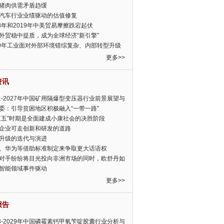
猪肉供需矛盾趋缓
汽车行业业绩驱动的估值修复
18年和2019年中美贸易摩擦跌宕起伏
外贸稳中提质，成为全球经济“新引擎”
19年工业面对外部环境错综复杂、内部转型升级
眉睫
更多>>
资讯
21-2027年中国矿用隔爆型变压器行业前景展望与
前景预测报告
委：引导贫困地区积极融入“一带一路”
三五”时期是全面建成小康社会的决胜阶段
企业可走创新和研发的道路
升级的迭代与演进
、华为等借助标准制定来争取更大话语权
对手纷纷将目光投向非洲市场的同时，欧舒丹如
定，难道就真的不怕丧失先机吗?
智能领域事件驱动
更多>>
报告
23-2029年中国磷霉素钙甲氧苄啶胶囊行业分析与