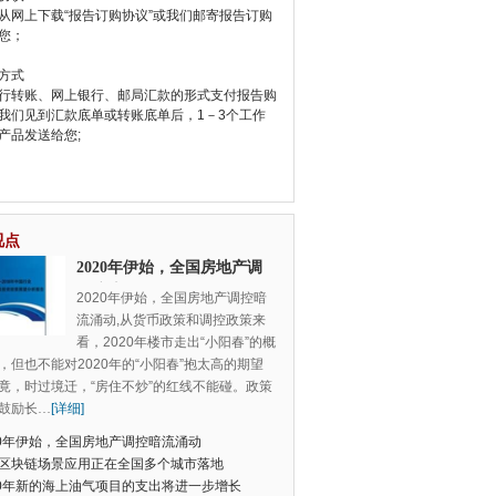
从网上下载“报告订购协议”或我们邮寄报告订购
您；
方式
行转账、网上银行、邮局汇款的形式支付报告购
我们见到汇款底单或转账底单后，1－3个工作
产品发送给您;
视点
2020年伊始，全国房地产调
控暗流涌动
2020年伊始，全国房地产调控暗
流涌动,从货币政策和调控政策来
看，2020年楼市走出“小阳春”的概
，但也不能对2020年的“小阳春”抱太高的期望
竟，时过境迁，“房住不炒”的红线不能碰。政策
鼓励长
…
[详细]
20年伊始，全国房地产调控暗流涌动
区块链场景应用正在全国多个城市落地
20年新的海上油气项目的支出将进一步增长