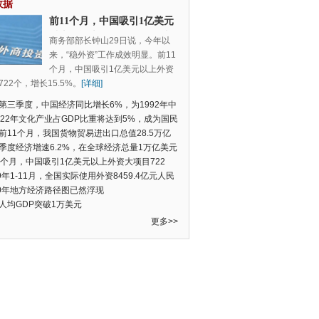
数据
前11个月，中国吸引1亿美元
以上外资大项目722个，增长
商务部部长钟山29日说，今年以
15.5%
来，“稳外资”工作成效明显。前11
个月，中国吸引1亿美元以上外资
22个，增长15.5%。
[详细]
第三季度，中国经济同比增长6%，为1992年中
季度数据以来的新低
022年文化产业占GDP比重将达到5%，成为国民
支柱产业
前11个月，我国货物贸易进出口总值28.5万亿
民币，比去年同期增长2.4%
季度经济增速6.2%，在全球经济总量1万亿美元
的经济体中增速最快
1个月，中国吸引1亿美元以上外资大项目722
增长15.5%
19年1-11月，全国实际使用外资8459.4亿元人民
同比增长6.0%
20年地方经济路径图已然浮现
人均GDP突破1万美元
更多>>