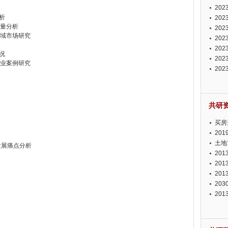
投资
20
析
资潜
20
体量分析
析报
20
区域市场研究
报告
20
势报
20
况
发展
20
企业案例研究
测报
20
来发
共研
买房
20
土地
发展痛点分析
20
20
20
20
20