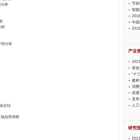
节前
境分析
智能
20
析
中国
分析
20
迫在
）环境分析
产业
20
投资
发改
“十
建材
消费
高通
竞争
此淡
人工
影响总结
市场趋势洞察
研究
20