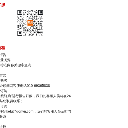
客服
流程
报告
行业浏览
名称或内容关键字查询
方式
话购买
顾问网客服电话010-69365838
线订购
在线订购”进行报告订购，我们的客服人员将在24
与您取得联系；
件订购
件到kefu@gonyn.com，我们的客服人员及时与
联系；
协议