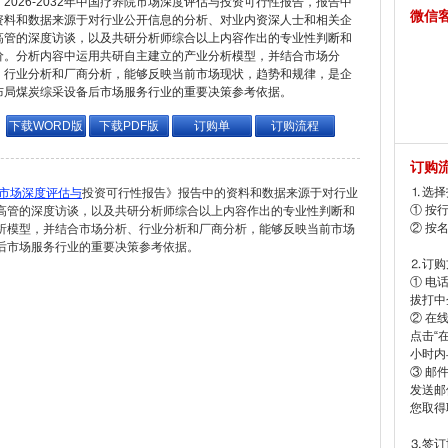
2026-2032年中国疗养院市场深度评估与投资可行性报告，报告中
微信
资料和数据来源于对行业公开信息的分析、对业内资深人士和相关企
高管的深度访谈，以及共研分析师综合以上内容作出的专业性判断和
价。分析内容中运用共研自主建立的产业分析模型，并结合市场分
、行业分析和厂商分析，能够反映当前市场现状，趋势和规律，是企
布局煤炭综采设备后市场服务行业的重要决策参考依据。
下载WORD版
下载PDF版
订购单
订购流程
订购
⒈选择
市场深度评估与
投资可行性报告》报告中的资料和数据来源于对行业
① 按
高管的深度访谈，以及共研分析师综合以上内容作出的专业性判断和
② 按
析模型，并结合市场分析、行业分析和厂商分析，能够反映当前市场
后市场服务行业的重要决策参考依据。
⒉订购
① 电
拔打中企
② 在
点击“
小时内
③ 邮
发送邮
您取得
⒊签订