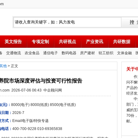
om
英文报告
专项定制
共研视点
产业资讯
共研数据
备
交通物流
农业食品
通信电子
数码电器
房产建材
轻工纺织
文体金融
其他
> 正文
关于
作为
中国疗养院市场深度评估与投资可行性报告
问不懈
产品的
tion.com 2026-07-06 06:43 中企顾问网
经济发
中企
部门，
(元)：
8000(电子) 8000(纸质) 8500(电子纸质)
威的互
版日期：
2026-7
70份
付方式：
Email电子版/特快专递
献。
购电话：
400-700-9228 010-69365838