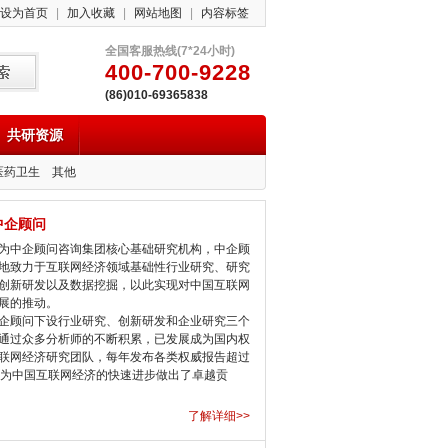
设为首页
|
加入收藏
|
网站地图
|
内容标签
全国客服热线(7*24小时)
400-700-9228
(86)010-69365838
共研资源
医药卫生
其他
中企顾问
中企顾问咨询集团核心基础研究机构，中企顾
地致力于互联网经济领域基础性行业研究、研究
创新研发以及数据挖掘，以此实现对中国互联网
展的推动。
顾问下设行业研究、创新研发和企业研究三个
通过众多分析师的不断积累，已发展成为国内权
联网经济研究团队，每年发布各类权威报告超过
，为中国互联网经济的快速进步做出了卓越贡
了解详细>>