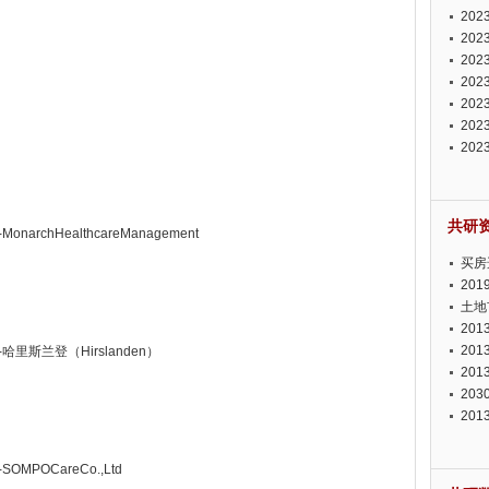
投资
20
资潜
20
析报
20
报告
20
势报
20
发展
20
测报
20
来发
共研
chHealthcareManagement
买房
20
土地
20
20
里斯兰登（Hirslanden）
20
20
20
POCareCo.,Ltd