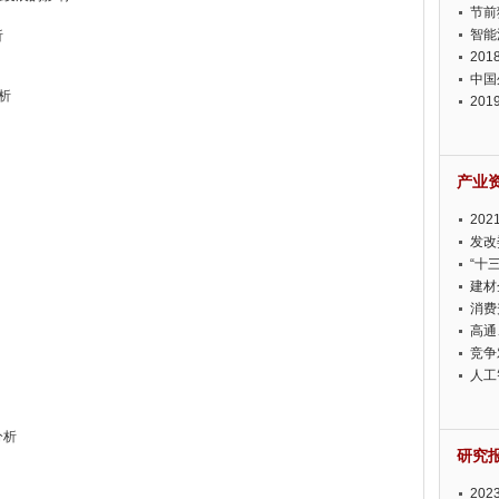
节前
智能
析
20
中国
析
20
迫在
产业
20
投资
发改
“十
建材
消费
高通
竞争
此淡
人工
分析
研究
20