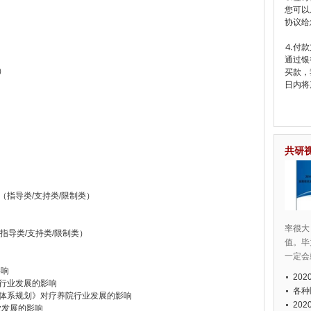
您可以
协议给
⒋付款
通过银
）
买款，
日内将
共研
（指导类/支持类/限制类）
率很大
（指导类/支持类/限制类）
值。毕
一定会
影响
20
院行业发展的影响
各种
务体系规划》对疗养院行业发展的影响
20
业发展的影响