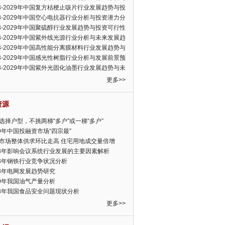
可行性报告
23-2029年中国复方桔梗止咳片行业发展趋势与投
力分析报告
23-2029年中国空心电抗器行业分析与投资潜力分
告
23-2029年中国聚硫醇行业发展趋势与投资可行性
23-2029年中国紫外线光源行业分析与未来发展趋
告
23-2029年中国高性能分离膜材料行业发展趋势与
前景预测报告
23-2029年中国感光性树脂行业分析与发展前景预
告
23-2029年中国紫外光固化油墨行业发展趋势与未
展趋势报告
更多>>
资源
选择户型，不挑两梯“多户”或一梯“多户”
19年中国投融资市场“四宗最”
市场整体供求环比走高 住宅用地成交量倍增
13年影响会议系统行业发展的主要因素解析
13年钢铁行业竞争状况分析
13年电网发展趋势研究
30年我国油气产量分析
13年我国食品安全问题现状分析
更多>>