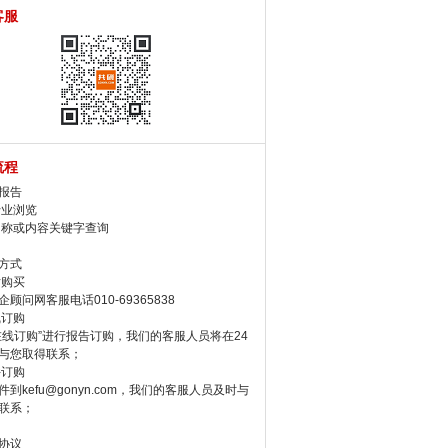
客服
流程
报告
行业浏览
名称或内容关键字查询
方式
话购买
顾问网客服电话010-69365838
线订购
在线订购”进行报告订购，我们的客服人员将在24
与您取得联系；
件订购
件到kefu@gonyn.com，我们的客服人员及时与
联系；
协议