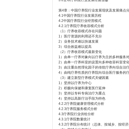
3.6全球疗养院行业发展经验借鉴
第4章：中国疗养院行业发展现状及发展痛点
4.1中国疗养院行业发展历程
4.2中国疗养院行业经营模式
4.2.1疗养院疗养收容模式分析
（1）疗养收容模式存在问题
1）医疗资源的利用还不充分
2）业务技术难以快速发展
3）综合效益难以提高
（2）疗养收容模式最新变化
1）由单一疗养对象向以疗养为主的多种服务
2）由单一疗养科室的设置向多种收容科室变
3）由注重自然理化因子的传统疗养向综合治
4）由纯疗养性质的疗养院向综合医疗服务的
（3）建立新型疗养模式关键因素
1）坚持以疗养为中心
2）积极向保健和康复医疗延伸
3）坚持以专科专病治疗为重点
4）坚持以高新疗治手段为特色
4.2.2疗养院健康管理模式分析
4.2.3疗养院服务模式分析
4.3疗养院行业供给分析
4.3.1疗养院数量统计
4.3.2疗养院分布统计（总体、按城乡、按经