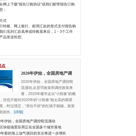
从网上下载“报告订购协议”或我们邮寄报告订购
您；
方式
行转账、网上银行、邮局汇款的形式支付报告购
我们见到汇款底单或转账底单后，1－3个工作
产品发送给您;
视点
2020年伊始，全国房地产调
控暗流涌动
2020年伊始，全国房地产调控暗
流涌动,从货币政策和调控政策来
看，2020年楼市走出“小阳春”的概
，但也不能对2020年的“小阳春”抱太高的期望
竟，时过境迁，“房住不炒”的红线不能碰。政策
鼓励长
…
[详细]
20年伊始，全国房地产调控暗流涌动
区块链场景应用正在全国多个城市落地
20年新的海上油气项目的支出将进一步增长