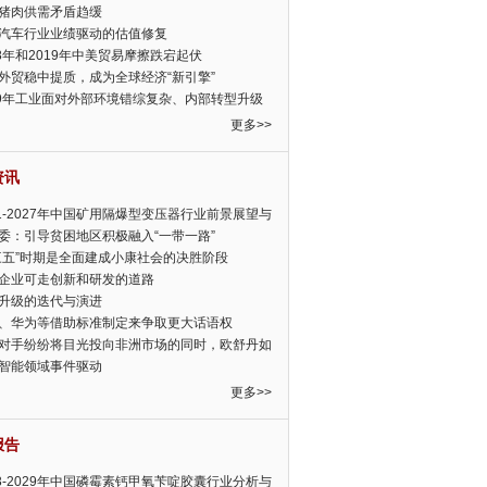
猪肉供需矛盾趋缓
汽车行业业绩驱动的估值修复
18年和2019年中美贸易摩擦跌宕起伏
外贸稳中提质，成为全球经济“新引擎”
19年工业面对外部环境错综复杂、内部转型升级
眉睫
更多>>
资讯
21-2027年中国矿用隔爆型变压器行业前景展望与
前景预测报告
委：引导贫困地区积极融入“一带一路”
三五”时期是全面建成小康社会的决胜阶段
企业可走创新和研发的道路
升级的迭代与演进
、华为等借助标准制定来争取更大话语权
对手纷纷将目光投向非洲市场的同时，欧舒丹如
定，难道就真的不怕丧失先机吗?
智能领域事件驱动
更多>>
报告
23-2029年中国磷霉素钙甲氧苄啶胶囊行业分析与