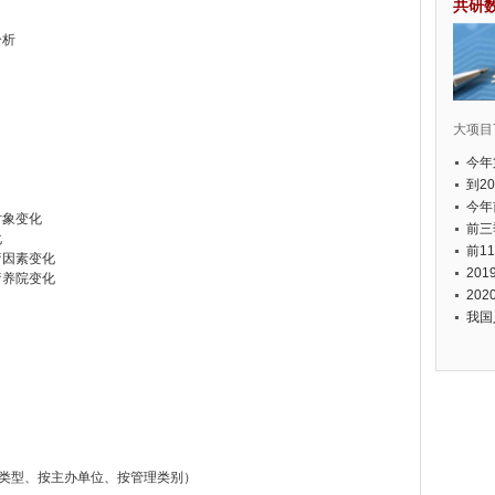
共研
分析
大项目7
今年
国有
到2
经济
今年
对象变化
元人
前三
化
以上
前1
疗因素变化
个，
20
疗养院变化
币，
20
我国
济类型、按主办单位、按管理类别）