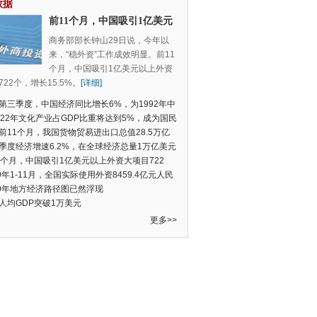
数据
前11个月，中国吸引1亿美元
以上外资大项目722个，增长
商务部部长钟山29日说，今年以
15.5%
来，“稳外资”工作成效明显。前11
个月，中国吸引1亿美元以上外资
22个，增长15.5%。
[详细]
第三季度，中国经济同比增长6%，为1992年中
季度数据以来的新低
022年文化产业占GDP比重将达到5%，成为国民
支柱产业
前11个月，我国货物贸易进出口总值28.5万亿
民币，比去年同期增长2.4%
季度经济增速6.2%，在全球经济总量1万亿美元
的经济体中增速最快
1个月，中国吸引1亿美元以上外资大项目722
增长15.5%
19年1-11月，全国实际使用外资8459.4亿元人民
同比增长6.0%
20年地方经济路径图已然浮现
人均GDP突破1万美元
更多>>