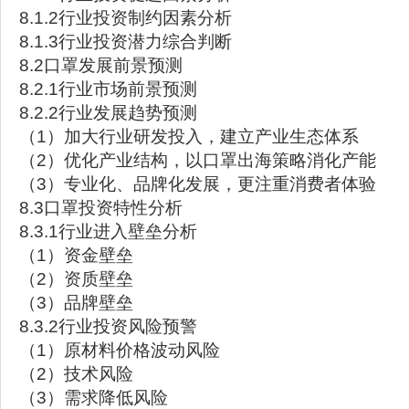
8.1.2行业投资制约因素分析
8.1.3行业投资潜力综合判断
8.2口罩发展前景预测
8.2.1行业市场前景预测
8.2.2行业发展趋势预测
（1）加大行业研发投入，建立产业生态体系
（2）优化产业结构，以口罩出海策略消化产能
（3）专业化、品牌化发展，更注重消费者体验
8.3口罩投资特性分析
8.3.1行业进入壁垒分析
（1）资金壁垒
（2）资质壁垒
（3）品牌壁垒
8.3.2行业投资风险预警
（1）原材料价格波动风险
（2）技术风险
（3）需求降低风险