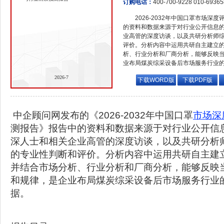
订购电话：
400-700-9228 010-6936
2026-2032年中国口罩市场
的资料和数据来源于对行业公开信息
业高管的深度访谈，以及共研分析师
评价。分析内容中运用共研自主建立
析、行业分析和厂商分析，能够反映
业布局煤炭综采设备后市场服务行业
2026-7
下载WORD版
下载PDF版
中企顾问网发布的《2026-2032年中国口罩
市场深
测报告》报告中的资料和数据来源于对行业公开信
深人士和相关企业高管的深度访谈，以及共研分析
的专业性判断和评价。分析内容中运用共研自主建
并结合市场分析、行业分析和厂商分析，能够反映
和规律，是企业布局煤炭综采设备后市场服务行业
据。