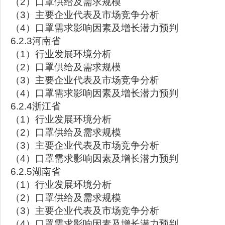
（2）口罩供给及需求规模
（3）主要企业代表及市场竞争分析
（4）口罩需求影响因素及增长潜力预判
6.2.3河南省
（1）行业发展环境分析
（2）口罩供给及需求规模
（3）主要企业代表及市场竞争分析
（4）口罩需求影响因素及增长潜力预判
6.2.4浙江省
（1）行业发展环境分析
（2）口罩供给及需求规模
（3）主要企业代表及市场竞争分析
（4）口罩需求影响因素及增长潜力预判
6.2.5湖南省
（1）行业发展环境分析
（2）口罩供给及需求规模
（3）主要企业代表及市场竞争分析
（4）口罩需求影响因素及增长潜力预判