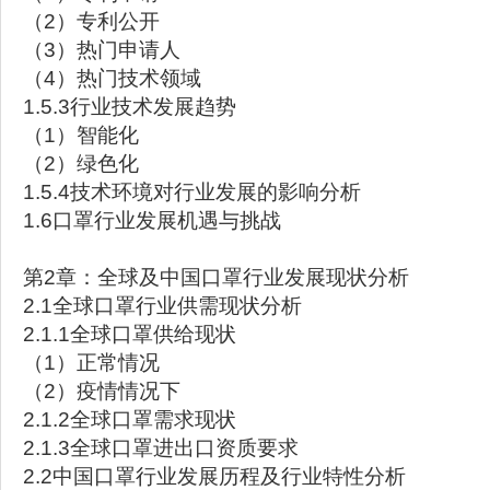
（2）专利公开
（3）热门申请人
（4）热门技术领域
1.5.3行业技术发展趋势
（1）智能化
（2）绿色化
1.5.4技术环境对行业发展的影响分析
1.6口罩行业发展机遇与挑战
第2章：全球及中国口罩行业发展现状分析
2.1全球口罩行业供需现状分析
2.1.1全球口罩供给现状
（1）正常情况
（2）疫情情况下
2.1.2全球口罩需求现状
2.1.3全球口罩进出口资质要求
2.2中国口罩行业发展历程及行业特性分析