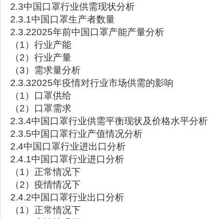
2.3中国口罩行业供需现状分析
2.3.1中国口罩生产者数量
2.3.22025年前中国口罩产能产量分析
（1）行业产能
（2）行业产量
（3）需求量分析
2.3.32025年疫情对行业市场供需的影响
（1）口罩供给
（2）口罩需求
2.3.4中国口罩行业供需平衡现状及价格水平分析
2.3.5中国口罩行业产值情况分析
2.4中国口罩行业进出口分析
2.4.1中国口罩行业进口分析
（1）正常情况下
（2）疫情情况下
2.4.2中国口罩行业出口分析
（1）正常情况下