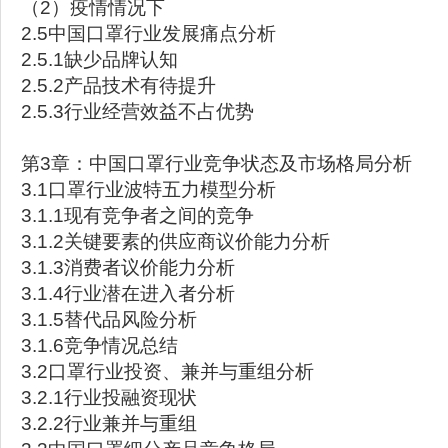
（2）疫情情况下
2.5中国口罩行业发展痛点分析
2.5.1缺少品牌认知
2.5.2产品技术有待提升
2.5.3行业经营效益不占优势
第3章：中国口罩行业竞争状态及市场格局分析
3.1口罩行业波特五力模型分析
3.1.1现有竞争者之间的竞争
3.1.2关键要素的供应商议价能力分析
3.1.3消费者议价能力分析
3.1.4行业潜在进入者分析
3.1.5替代品风险分析
3.1.6竞争情况总结
3.2口罩行业投资、兼并与重组分析
3.2.1行业投融资现状
3.2.2行业兼并与重组