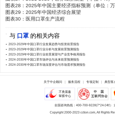
图表28：2025年中国主要经济指标预测（单位：
图表29：2025年中国经济综合展望
图表30：医用口罩生产流程
与
口罩
的相关内容
2023-2029年中国口罩行业发展趋势与投资前景报告
2023-2029年中国口罩行业分析与发展前景预测报告
2023-2029年中国口罩行业前景展望与产业竞争格局报告
2024-2030年中国口罩市场评估与未来前景预测报告
2024-2030年中国口罩市场深度评估与市场需求预测报告
关于中企顾问
|
服务流程
|
专项定制
|
典型客
全国咨询热线：400-700-9228(7*24小时） 
Copyright 2000-2023 cction.com, All Rig