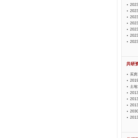
投资
20
资潜
20
析报
20
报告
20
势报
20
发展
20
测报
20
来发
共研
买房
20
土地
20
20
20
20
20