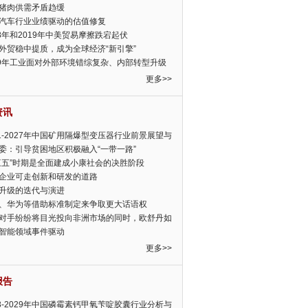
猪肉供需矛盾趋缓
汽车行业业绩驱动的估值修复
18年和2019年中美贸易摩擦跌宕起伏
外贸稳中提质，成为全球经济“新引擎”
19年工业面对外部环境错综复杂、内部转型升级
眉睫
更多>>
资讯
21-2027年中国矿用隔爆型变压器行业前景展望与
前景预测报告
委：引导贫困地区积极融入“一带一路”
三五”时期是全面建成小康社会的决胜阶段
企业可走创新和研发的道路
升级的迭代与演进
、华为等借助标准制定来争取更大话语权
对手纷纷将目光投向非洲市场的同时，欧舒丹如
定，难道就真的不怕丧失先机吗?
智能领域事件驱动
更多>>
报告
23-2029年中国磷霉素钙甲氧苄啶胶囊行业分析与