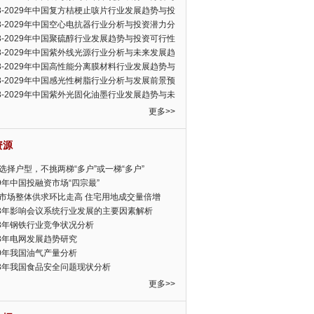
可行性报告
23-2029年中国复方桔梗止咳片行业发展趋势与投
力分析报告
23-2029年中国空心电抗器行业分析与投资潜力分
告
23-2029年中国聚硫醇行业发展趋势与投资可行性
23-2029年中国紫外线光源行业分析与未来发展趋
告
23-2029年中国高性能分离膜材料行业发展趋势与
前景预测报告
23-2029年中国感光性树脂行业分析与发展前景预
告
23-2029年中国紫外光固化油墨行业发展趋势与未
展趋势报告
更多>>
资源
选择户型，不挑两梯“多户”或一梯“多户”
19年中国投融资市场“四宗最”
市场整体供求环比走高 住宅用地成交量倍增
13年影响会议系统行业发展的主要因素解析
13年钢铁行业竞争状况分析
13年电网发展趋势研究
30年我国油气产量分析
13年我国食品安全问题现状分析
更多>>