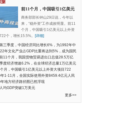
数据
前11个月，中国吸引1亿美元
以上外资大项目722个，增长
商务部部长钟山29日说，今年以
15.5%
来，“稳外资”工作成效明显。前11
个月，中国吸引1亿美元以上外资
22个，增长15.5%。
[详细]
第三季度，中国经济同比增长6%，为1992年中
季度数据以来的新低
022年文化产业占GDP比重将达到5%，成为国民
支柱产业
前11个月，我国货物贸易进出口总值28.5万亿
民币，比去年同期增长2.4%
季度经济增速6.2%，在全球经济总量1万亿美元
的经济体中增速最快
1个月，中国吸引1亿美元以上外资大项目722
增长15.5%
19年1-11月，全国实际使用外资8459.4亿元人民
同比增长6.0%
20年地方经济路径图已然浮现
人均GDP突破1万美元
更多>>