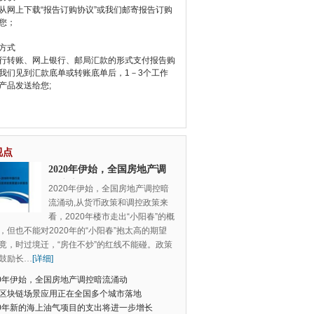
从网上下载“报告订购协议”或我们邮寄报告订购
您；
方式
行转账、网上银行、邮局汇款的形式支付报告购
我们见到汇款底单或转账底单后，1－3个工作
产品发送给您;
视点
2020年伊始，全国房地产调
控暗流涌动
2020年伊始，全国房地产调控暗
流涌动,从货币政策和调控政策来
看，2020年楼市走出“小阳春”的概
，但也不能对2020年的“小阳春”抱太高的期望
竟，时过境迁，“房住不炒”的红线不能碰。政策
鼓励长
…
[详细]
20年伊始，全国房地产调控暗流涌动
区块链场景应用正在全国多个城市落地
20年新的海上油气项目的支出将进一步增长