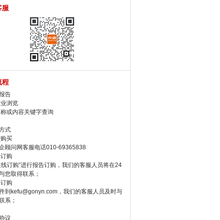
客服
流程
报告
行业浏览
名称或内容关键字查询
方式
话购买
顾问网客服电话010-69365838
线订购
在线订购”进行报告订购，我们的客服人员将在24
与您取得联系；
件订购
件到kefu@gonyn.com，我们的客服人员及时与
联系；
协议