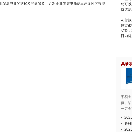
企业发展电商的路径及构建策略，并对企业发展电商给出建设性的投资
您可以
协议给
⒋付款
通过银
买款，
日内将
共研
率很大
值。毕
一定会
20
各种
20