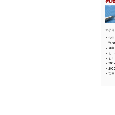
共研
大项目7
今年
国有
到2
经济
今年
元人
前三
以上
前1
个，
20
币，
20
我国