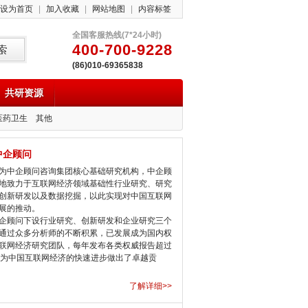
设为首页
|
加入收藏
|
网站地图
|
内容标签
全国客服热线(7*24小时)
400-700-9228
(86)010-69365838
共研资源
医药卫生
其他
中企顾问
中企顾问咨询集团核心基础研究机构，中企顾
地致力于互联网经济领域基础性行业研究、研究
创新研发以及数据挖掘，以此实现对中国互联网
展的推动。
顾问下设行业研究、创新研发和企业研究三个
通过众多分析师的不断积累，已发展成为国内权
联网经济研究团队，每年发布各类权威报告超过
，为中国互联网经济的快速进步做出了卓越贡
了解详细>>