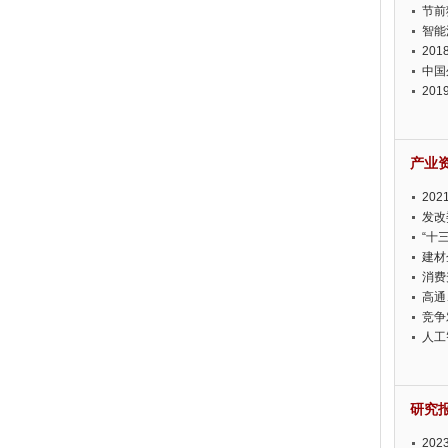
节前
智能
20
中国
20
迫在
产业
20
投资
发改
“十
建材
消费
高通
竞争
此淡
人工
研究
20