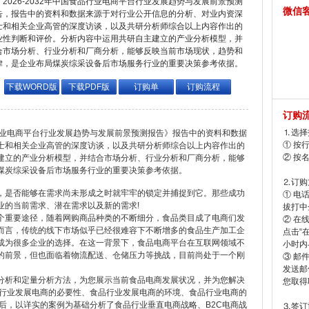
2026-2032年中国食品行业电商平台行业发展趋势与发展前景预测
微信
告，报告中的资料和数据来源于对行业公开信息的分析、对业内资深
士和相关企业高管的深度访谈，以及共研分析师综合以上内容作出的
业性判断和评价。分析内容中运用共研自主建立的产业分析模型，并
合市场分析、行业分析和厂商分析，能够反映当前市场现状，趋势和
律，是企业布局煤炭综采设备后市场服务行业的重要决策参考依据。
下载WORD版
下载PDF版
订购单
订购流程
订购
⒈选择
食品行业电商平台行业发展趋势与发展前景预测报告》报告中的资料和数据
① 按
士和相关企业高管的深度访谈，以及共研分析师综合以上内容作出的
② 按
建立的产业分析模型，并结合市场分析、行业分析和厂商分析，能够
煤炭综采设备后市场服务行业的重要决策参考依据。
⒉订购
，是否能够在需求尚未形成之时就牢牢的锁定并捕捉到它。那些成功
① 电
业的当前需求、潜在需求以及新的需求!
拔打中企
个重要途径，随着网购商品种类的不断细分，食品类目成了电商们发
② 在
而言，传统的线下市场似乎已经很难容下不断增多的食品生产加工企
点击“
成为很多企业的选择。在这一背景下，食品电商平台在互联网领域不
小时内
阔的前景，但也面临着物流配送、仓储压力等挑战，目前尚处于一个刚
③ 邮
发送邮
分析和定量分析方法，为您展示当前食品电商发展状况，并为您解决
您取得
品行业发展电商的必要性、食品行业发展电商的环境、食品行业电商的
后，以详实的案例为基础分析了食品行业垂直电商战略、B2C电商战
⒊签订