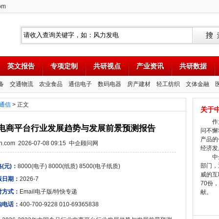
om
英文报告
专项定制
共研视点
产业资讯
共研数据
备
交通物流
农业食品
通信电子
数码电器
房产建材
轻工纺织
文体金融
通信
> 正文
关于
作为
品行业电商平台行业发展趋势与发展前景预测报告
问不懈
产品的
tion.com 2026-07-08 09:15 中企顾问网
经济发
中企
部门，
(元)：
8000(电子) 8000(纸质) 8500(电子纸质)
威的互
版日期：
2026-7
70份
付方式：
Email电子版/特快专递
献。
购电话：
400-700-9228 010-69365838