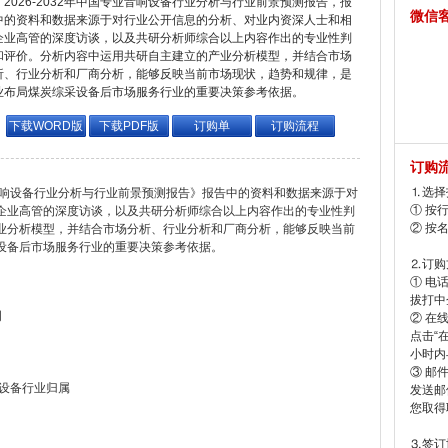
2026-2032年中国专业音响设备行业分析与行业前景预测报告，报
微信
中的资料和数据来源于对行业公开信息的分析、对业内资深人士和相
企业高管的深度访谈，以及共研分析师综合以上内容作出的专业性判
和评价。分析内容中运用共研自主建立的产业分析模型，并结合市场
析、行业分析和厂商分析，能够反映当前市场现状，趋势和规律，是
业布局煤炭综采设备后市场服务行业的重要决策参考依据。
下载WORD版
下载PDF版
订购单
订购流程
订购
⒈选择
专业音响设备行业分析与行业前景预测报告》报告中的资料和数据来源于对
① 按
企业高管的深度访谈，以及共研分析师综合以上内容作出的专业性判
② 按
业分析模型，并结合市场分析、行业分析和厂商分析，能够反映当前
设备后市场服务行业的重要决策参考依据。
⒉订购
① 电
拔打中企
明
② 在
点击“
小时内
③ 邮
视设备行业归属
发送邮
您取得
⒊签订