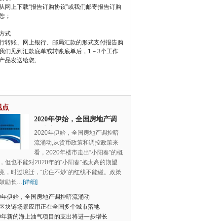
从网上下载“报告订购协议”或我们邮寄报告订购
您；
方式
行转账、网上银行、邮局汇款的形式支付报告购
我们见到汇款底单或转账底单后，1－3个工作
产品发送给您;
视点
2020年伊始，全国房地产调
控暗流涌动
2020年伊始，全国房地产调控暗
流涌动,从货币政策和调控政策来
看，2020年楼市走出“小阳春”的概
，但也不能对2020年的“小阳春”抱太高的期望
竟，时过境迁，“房住不炒”的红线不能碰。政策
鼓励长
…
[详细]
20年伊始，全国房地产调控暗流涌动
区块链场景应用正在全国多个城市落地
20年新的海上油气项目的支出将进一步增长