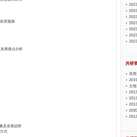
投资
20
资潜
20
析报
20
场前景预测
报告
20
势报
20
发展
20
测报
20
来发
及发展痛点分析
共研
买房
20
土地
20
20
20
20
20
因素及发展趋势
场方式