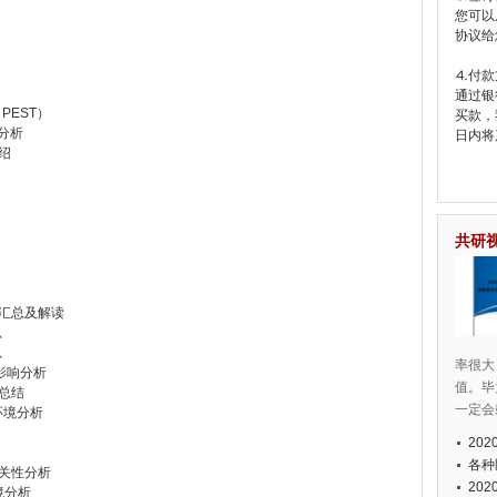
您可以
协议给
⒋付款
通过银
PEST）
买款，
境分析
日内将
绍
共研
划汇总及解读
总
总
率很大
的影响分析
值。毕
响总结
一定会
环境分析
20
各种
相关性分析
20
境分析