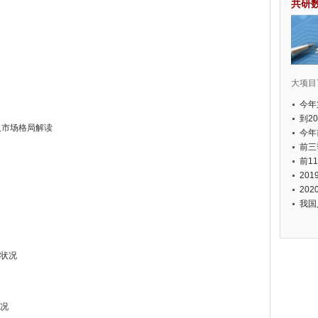
共研
大项目7
今年
国有
到2
及市场格局解读
经济
今年
元人
前三
以上
前1
个，
20
币，
20
我国
组状况
状况