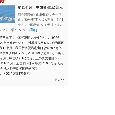
数据
前11个月，中国吸引1亿美元
以上外资大项目722个，增长
商务部部长钟山29日说，今年以
15.5%
来，“稳外资”工作成效明显。前11
个月，中国吸引1亿美元以上外资
22个，增长15.5%。
[详细]
第三季度，中国经济同比增长6%，为1992年中
季度数据以来的新低
022年文化产业占GDP比重将达到5%，成为国民
支柱产业
前11个月，我国货物贸易进出口总值28.5万亿
民币，比去年同期增长2.4%
季度经济增速6.2%，在全球经济总量1万亿美元
的经济体中增速最快
1个月，中国吸引1亿美元以上外资大项目722
增长15.5%
19年1-11月，全国实际使用外资8459.4亿元人民
同比增长6.0%
20年地方经济路径图已然浮现
人均GDP突破1万美元
更多>>