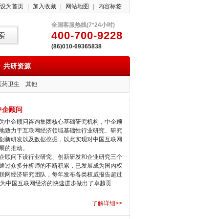
设为首页
|
加入收藏
|
网站地图
|
内容标签
全国客服热线(7*24小时)
400-700-9228
(86)010-69365838
共研资源
医药卫生
其他
中企顾问
中企顾问咨询集团核心基础研究机构，中企顾
地致力于互联网经济领域基础性行业研究、研究
创新研发以及数据挖掘，以此实现对中国互联网
展的推动。
顾问下设行业研究、创新研发和企业研究三个
通过众多分析师的不断积累，已发展成为国内权
联网经济研究团队，每年发布各类权威报告超过
，为中国互联网经济的快速进步做出了卓越贡
了解详细>>