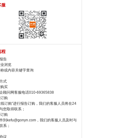
客服
流程
报告
行业浏览
名称或内容关键字查询
方式
话购买
顾问网客服电话010-69365838
线订购
在线订购”进行报告订购，我们的客服人员将在24
与您取得联系；
件订购
件到kefu@gonyn.com，我们的客服人员及时与
联系；
协议