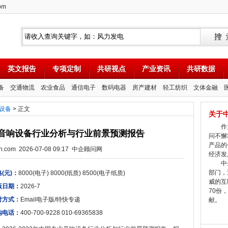
om
英文报告
专项定制
共研视点
产业资讯
共研数据
备
交通物流
农业食品
通信电子
数码电器
房产建材
轻工纺织
文体金融
设备
> 正文
关于
作为
国专业音响设备行业分析与行业前景预测报告
问不懈
产品的
tion.com 2026-07-08 09:17 中企顾问网
经济发
中企
部门，
(元)：
8000(电子) 8000(纸质) 8500(电子纸质)
威的互
版日期：
2026-7
70份
付方式：
Email电子版/特快专递
献。
购电话：
400-700-9228 010-69365838