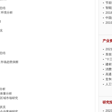
节前
智能
响总结
y）环境分析
20
中国
解
20
迫在
况
产业
20
响总结
投资
发改
“十
及市场趋势洞察
建材
消费
高通
竞争
此淡
人工
响分析
模体量分析
点区域市场研究
研究
展状况
20
点企业案例研究