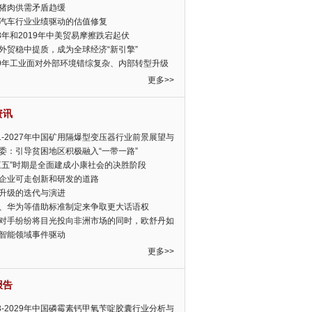
猪肉供需矛盾趋缓
汽车行业业绩驱动的估值修复
18年和2019年中美贸易摩擦跌宕起伏
外贸稳中提质，成为全球经济“新引擎”
19年工业面对外部环境错综复杂、内部转型升级
眉睫
更多>>
资讯
21-2027年中国矿用隔爆型变压器行业前景展望与
前景预测报告
委：引导贫困地区积极融入“一带一路”
三五”时期是全面建成小康社会的决胜阶段
企业可走创新和研发的道路
升级的迭代与演进
、华为等借助标准制定来争取更大话语权
对手纷纷将目光投向非洲市场的同时，欧舒丹如
定，难道就真的不怕丧失先机吗?
智能领域事件驱动
更多>>
报告
23-2029年中国磷霉素钙甲氧苄啶胶囊行业分析与