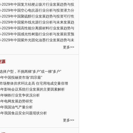
可行性报告
23-2029年中国复方桔梗止咳片行业发展趋势与投
力分析报告
23-2029年中国空心电抗器行业分析与投资潜力分
告
23-2029年中国聚硫醇行业发展趋势与投资可行性
23-2029年中国紫外线光源行业分析与未来发展趋
告
23-2029年中国高性能分离膜材料行业发展趋势与
前景预测报告
23-2029年中国感光性树脂行业分析与发展前景预
告
23-2029年中国紫外光固化油墨行业发展趋势与未
展趋势报告
更多>>
资源
选择户型，不挑两梯“多户”或一梯“多户”
19年中国投融资市场“四宗最”
市场整体供求环比走高 住宅用地成交量倍增
13年影响会议系统行业发展的主要因素解析
13年钢铁行业竞争状况分析
13年电网发展趋势研究
30年我国油气产量分析
13年我国食品安全问题现状分析
更多>>