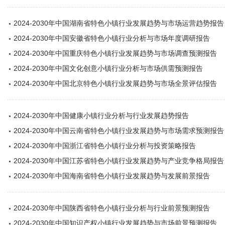
2024-2030年中国湖南省特色小镇行业发展趋势与市场运营趋势报告
2024-2030年中国安徽省特色小镇行业分析与市场年度调研报告
2024-2030年中国重庆特色小镇行业发展趋势与市场调查预测报告
2024-2030年中国文化创意小镇行业分析与市场供需预测报告
2024-2030年中国北京特色小镇行业发展趋势与市场全景评估报告
2024-2030年中国健康小镇行业分析与行业发展趋势报告
2024-2030年中国云南省特色小镇行业发展趋势与市场需求预测报告
2024-2030年中国浙江省特色小镇行业分析与投资策略报告
2024-2030年中国江苏省特色小镇行业发展趋势与产业竞争格局报告
2024-2030年中国海南省特色小镇行业发展趋势与发展前景报告
2024-2030年中国陕西省特色小镇行业分析与行业前景预测报告
2024-2030年中国知识产权小镇行业发展趋势与市场前景预测报告