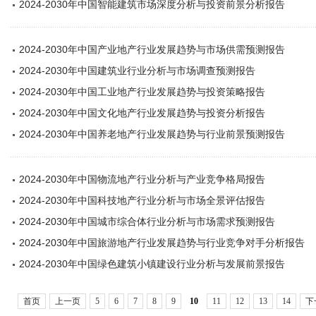
2024-2030年中国智能建筑市场深度分析与投资前景分析报告
2024-2030年中国产业地产行业发展趋势与市场供需预测报告
2024-2030年中国建筑业行业分析与市场调查预测报告
2024-2030年中国工业地产行业发展趋势与投资策略报告
2024-2030年中国文化地产行业发展趋势与投资分析报告
2024-2030年中国养老地产行业发展趋势与行业前景预测报告
2024-2030年中国物流地产行业分析与产业竞争格局报告
2024-2030年中国科技地产行业分析与市场全景评估报告
2024-2030年中国城市综合体行业分析与市场需求预测报告
2024-2030年中国旅游地产行业发展趋势与行业竞争对手分析报告
2024-2030年中国绿色建筑小镇建设行业分析与发展前景报告
首页
上一页
5
6
7
8
9
10
11
12
13
14
下