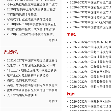
2026-2032年中国医药物
动
各种区块链场景应用正在全国多个城市
告
2026-2032年中国石化物
落地
2020年新的海上油气项目的支出将进
析报告
2026-2032年中国逆向物
一步增长
节前猪肉供需矛盾趋缓
告
2026-2032年中国冷链物
智能汽车行业业绩驱动的估值修复
析报告
2026-2032年中国SPD医
2018年和2019年中美贸易摩擦跌宕起
研究报告
2026-2032年中国智能物流
伏
中国外贸稳中提质，成为全球经济“新
引擎”
2019年工业面对外部环境错综复杂、
零售1
内部转型升级迫在眉睫
更多>>
2026-2032年中国外卖O2
2026-2032年中国连锁药店
产业资讯
2026-2032年中国超市连
告
2026-2032年中国商业零
2021-2027年中国矿用隔爆型变压器行
告
2026-2032年中国商业零
业前景展望与投资前景预测报告
发改委：引导贫困地区积极融入“一带
告
2026-2032年中国新零售行
一路”
“十三五”时期是全面建成小康社会的决
2026-2032年中国互联网+
胜阶段
建材企业可走创新和研发的道路
2026-2032年中国零售行业
消费升级的迭代与演进
2026-2032年中国美妆新
高通、华为等借助标准制定来争取更大
2026-2032年中国超市行业
话语权
竞争对手纷纷将目光投向非洲市场的同
旅游1
时，欧舒丹如此淡定，难道就真的不怕
人工智能领域事件驱动
丧失先机吗?
更多>>
2026-2032年中国互联网+
预测报告
2026-2032年中国旅行社市