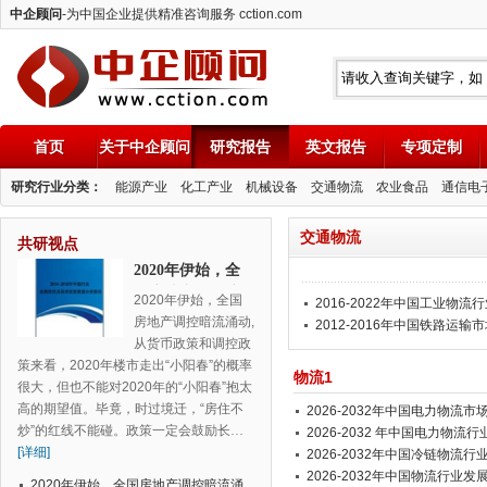
中企顾问
-为中国企业提供精准咨询服务 cction.com
首页
关于中企顾问
研究报告
英文报告
专项定制
中企顾问
研究行业分类：
能源产业
化工产业
机械设备
交通物流
农业食品
通信电
交通物流
共研视点
2020年伊始，全
国房地产调控暗
2020年伊始，全国
2016-2022年中国工业物
流涌动
房地产调控暗流涌动,
2012-2016年中国铁路运
从货币政策和调控政
策来看，2020年楼市走出“小阳春”的概率
物流1
很大，但也不能对2020年的“小阳春”抱太
高的期望值。毕竟，时过境迁，“房住不
2026-2032年中国电力物
炒”的红线不能碰。政策一定会鼓励长
…
告
2026-2032 年中国电力物
[详细]
2026-2032年中国冷链物流
2026-2032年中国物流行业
2020年伊始，全国房地产调控暗流涌