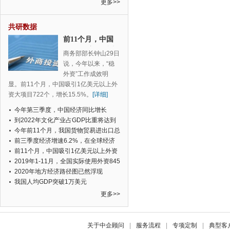
更多>>
共研数据
前11个月，中国
吸引1亿美元以上
商务部部长钟山29日
外资大项目722
说，今年以来，“稳
个，增长15.5%
外资”工作成效明
显。前11个月，中国吸引1亿美元以上外
资大项目722个，增长15.5%。
[详细]
今年第三季度，中国经济同比增长
6%，为1992年中国有季度数据以来的
到2022年文化产业占GDP比重将达到
新低
5%，成为国民经济支柱产业
今年前11个月，我国货物贸易进出口总
值28.5万亿元人民币，比去年同期增长
前三季度经济增速6.2%，在全球经济
2.4%
总量1万亿美元以上的经济体中增速最
前11个月，中国吸引1亿美元以上外资
快
大项目722个，增长15.5%
2019年1-11月，全国实际使用外资845
9.4亿元人民币，同比增长6.0%
2020年地方经济路径图已然浮现
我国人均GDP突破1万美元
更多>>
关于中企顾问
|
服务流程
|
专项定制
|
典型客