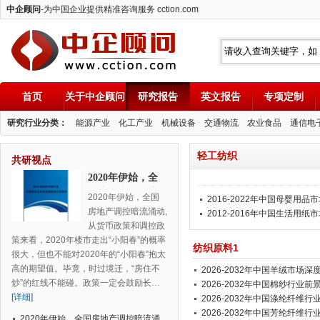
中企顾问
-为中国企业提供精准咨询服务 cction.com
首页
关于中企顾问
研究报告
英文报告
专项定制
中企顾问
研究行业分类：
能源产业
化工产业
机械设备
交通物流
农业食品
通信电
轻工纺织
共研视点
2020年伊始，全
国房地产调控暗
2020年伊始，全国
2016-2022年中国母婴用
流涌动
房地产调控暗流涌动,
2012-2016年中国生活用
从货币政策和调控政
策来看，2020年楼市走出“小阳春”的概率
纺织原料1
很大，但也不能对2020年的“小阳春”抱太
高的期望值。毕竟，时过境迁，“房住不
2026-2032年中国羊绒市场
炒”的红线不能碰。政策一定会鼓励长
…
2026-2032年中国棉纱行业
[详细]
2026-2032年中国涤纶纤
告
2026-2032年中国芳纶纤维
2020年伊始，全国房地产调控暗流涌