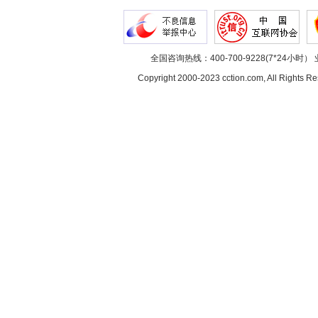
全国咨询热线：400-700-9228(7*24小时） 
Copyright 2000-2023 cction.com, All Rig