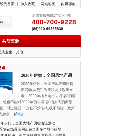
设为首页
|
加入收藏
|
网站地图
|
内容标签
全国客服热线(7*24小时)
400-700-9228
(86)010-69365838
共研资源
医药卫生
其他
视点
2020年伊始，全国房地产调
控暗流涌动
2020年伊始，全国房地产调控暗
流涌动,从货币政策和调控政策来
看，2020年楼市走出“小阳春”的概
，但也不能对2020年的“小阳春”抱太高的期望
竟，时过境迁，“房住不炒”的红线不能碰。政策
鼓励长
…
[详细]
20年伊始，全国房地产调控暗流涌动
区块链场景应用正在全国多个城市落地
20年新的海上油气项目的支出将进一步增长