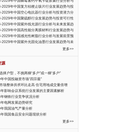
23-2029年中国磷霉素钙甲氧苄啶胶囊行业分析与
可行性报告
23-2029年中国复方桔梗止咳片行业发展趋势与投
力分析报告
23-2029年中国空心电抗器行业分析与投资潜力分
告
23-2029年中国聚硫醇行业发展趋势与投资可行性
23-2029年中国紫外线光源行业分析与未来发展趋
告
23-2029年中国高性能分离膜材料行业发展趋势与
前景预测报告
23-2029年中国感光性树脂行业分析与发展前景预
告
23-2029年中国紫外光固化油墨行业发展趋势与未
展趋势报告
更多>>
资源
选择户型，不挑两梯“多户”或一梯“多户”
19年中国投融资市场“四宗最”
市场整体供求环比走高 住宅用地成交量倍增
13年影响会议系统行业发展的主要因素解析
13年钢铁行业竞争状况分析
13年电网发展趋势研究
30年我国油气产量分析
13年我国食品安全问题现状分析
更多>>