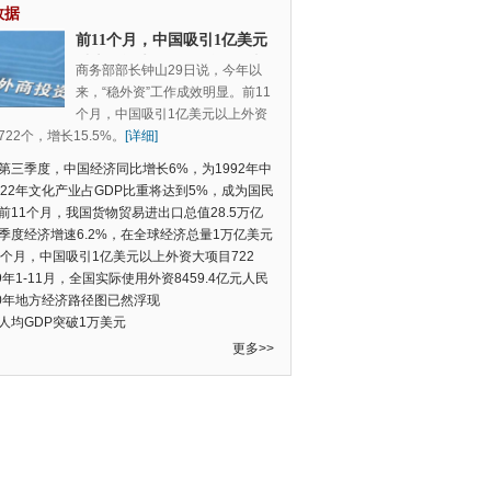
数据
前11个月，中国吸引1亿美元
以上外资大项目722个，增长
商务部部长钟山29日说，今年以
15.5%
来，“稳外资”工作成效明显。前11
个月，中国吸引1亿美元以上外资
22个，增长15.5%。
[详细]
第三季度，中国经济同比增长6%，为1992年中
季度数据以来的新低
022年文化产业占GDP比重将达到5%，成为国民
支柱产业
前11个月，我国货物贸易进出口总值28.5万亿
民币，比去年同期增长2.4%
季度经济增速6.2%，在全球经济总量1万亿美元
的经济体中增速最快
1个月，中国吸引1亿美元以上外资大项目722
增长15.5%
19年1-11月，全国实际使用外资8459.4亿元人民
同比增长6.0%
20年地方经济路径图已然浮现
人均GDP突破1万美元
更多>>