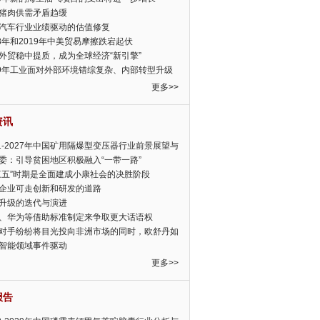
猪肉供需矛盾趋缓
汽车行业业绩驱动的估值修复
18年和2019年中美贸易摩擦跌宕起伏
外贸稳中提质，成为全球经济“新引擎”
19年工业面对外部环境错综复杂、内部转型升级
眉睫
更多>>
资讯
21-2027年中国矿用隔爆型变压器行业前景展望与
前景预测报告
委：引导贫困地区积极融入“一带一路”
三五”时期是全面建成小康社会的决胜阶段
企业可走创新和研发的道路
升级的迭代与演进
、华为等借助标准制定来争取更大话语权
对手纷纷将目光投向非洲市场的同时，欧舒丹如
定，难道就真的不怕丧失先机吗?
智能领域事件驱动
更多>>
报告