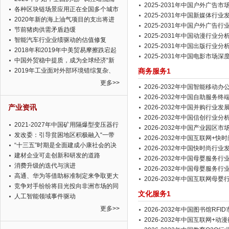
2025-2031年中国户外广告
动
各种区块链场景应用正在全国多个城市
2025-2031年中国新媒体行
落地
2020年新的海上油气项目的支出将进
2025-2031年中国户外广
一步增长
节前猪肉供需矛盾趋缓
告
2025-2031年中国动漫行业
智能汽车行业业绩驱动的估值修复
2025-2031年中国出版行业
2018年和2019年中美贸易摩擦跌宕起
2025-2031年中国电影市
伏
中国外贸稳中提质，成为全球经济“新
告
引擎”
2019年工业面对外部环境错综复杂、
商务服务1
内部转型升级迫在眉睫
更多>>
2026-2032年中国智能移
究报告
2026-2032年中国自助服
产业资讯
估报告
2026-2032年中国并购行业
2026-2032年中国信创行业
2021-2027年中国矿用隔爆型变压器行
2026-2032年中国产业园
业前景展望与投资前景预测报告
发改委：引导贫困地区积极融入“一带
析报告
2026-2032年中国互联网+
一路”
“十三五”时期是全面建成小康社会的决
局报告
2026-2032年中国快时尚
胜阶段
建材企业可走创新和研发的道路
2026-2032年中国母婴服
消费升级的迭代与演进
告
2026-2032年中国母婴服
高通、华为等借助标准制定来争取更大
告
2026-2032年中国互联网
话语权
竞争对手纷纷将目光投向非洲市场的同
报告
文化服务1
时，欧舒丹如此淡定，难道就真的不怕
人工智能领域事件驱动
丧失先机吗?
更多>>
2026-2032年中国图书馆R
2026-2032年中国互联网+