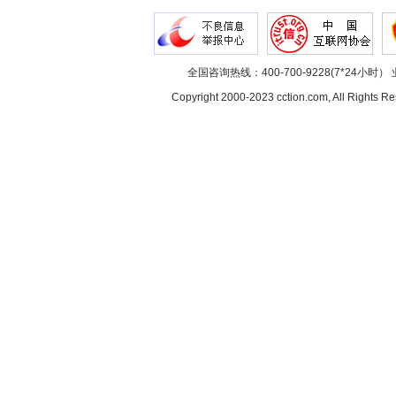
全国咨询热线：400-700-9228(7*24小时） 
Copyright 2000-2023 cction.com, All Rig