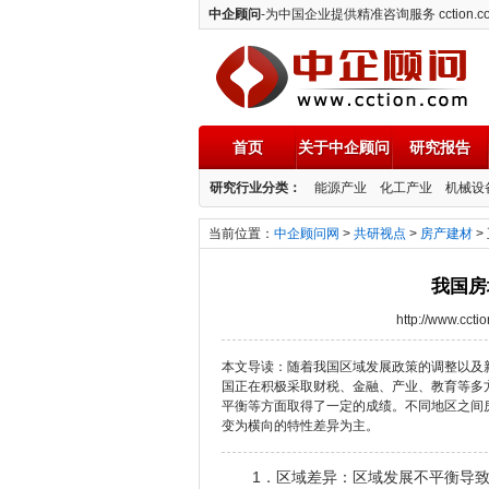
中企顾问
-为中国企业提供精准咨询服务 cction.c
首页
关于中企顾问
研究报告
中企顾问
研究行业分类：
能源产业
化工产业
机械设
当前位置：
中企顾问网
>
共研视点
>
房产建材
>
我国房
http://www.cc
本文导读：随着我国区域发展政策的调整以及
国正在积极采取财税、金融、产业、教育等多
平衡等方面取得了一定的成绩。不同地区之间
变为横向的特性差异为主。
1．区域差异：区域发展不平衡导致