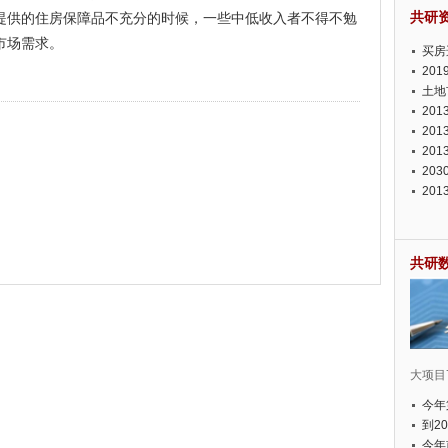
共研
提供的住房保障品不充分的时候，一些中低收入者不得不勉
市场需求。
买房
20
土地
20
20
20
20
20
共研
大项目7
今年
国有
到2
经济
今年