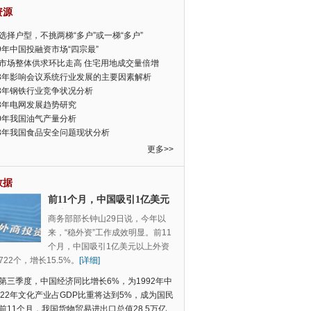
资源
选择户型，不挑两梯“多户”或一梯“多户”
19年中国投融资市场“四宗最”
市场整体供求环比走高 住宅用地成交量倍增
13年影响会议系统行业发展的主要因素解析
13年钢铁行业竞争状况分析
13年电网发展趋势研究
30年我国油气产量分析
13年我国食品安全问题现状分析
更多>>
数据
前11个月，中国吸引1亿美元
以上外资大项目722个，增长
商务部部长钟山29日说，今年以
15.5%
来，“稳外资”工作成效明显。前11
个月，中国吸引1亿美元以上外资
22个，增长15.5%。
[详细]
第三季度，中国经济同比增长6%，为1992年中
季度数据以来的新低
022年文化产业占GDP比重将达到5%，成为国民
支柱产业
前11个月，我国货物贸易进出口总值28.5万亿