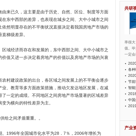
共研
衡由来已久，这主要是由于历史、自然、区位、制度等方面
现在东中西部的差异，也表现在城乡之间、大中小城市之间
止依然明显存在的不平衡状况直接决定着我国房地产市场的
垂直梯级差异。
率很大
值。毕
、区域经济而存在和发展的，东中西部之间、大中小城市之
一定会
的价值又进一步决定着房地产的价值以及房地产市场的兴衰
20
各种
20
新农村建设政策的出台，各区域之间发展上的不平衡会逐步
节前
产业、教育等多方面政策措施，推动欠发达地区发展，在减
智能
20
得了一定的成绩。不同地区之间房地产市场显著的区域差异
中国
演变为横向的特性差异为主。
20
迫在
产供给之间矛盾重重。。
产业
1996年全国城市化水平为28．7％，2006年增长为