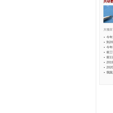
共研
大项目7
今年
国有
到2
经济
今年
元人
前三
以上
前1
个，
20
币，
20
我国