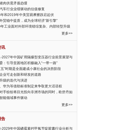
猪肉供需矛盾趋缓
汽车行业业绩驱动的估值修复
18年和2019年中美贸易摩擦跌宕起伏
外贸稳中提质，成为全球经济“新引擎”
19年工业面对外部环境错综复杂、内部转型升级
眉睫
更多>>
资讯
21-2027年中国矿用隔爆型变压器行业前景展望与
前景预测报告
委：引导贫困地区积极融入“一带一路”
三五”时期是全面建成小康社会的决胜阶段
企业可走创新和研发的道路
升级的迭代与演进
、华为等借助标准制定来争取更大话语权
对手纷纷将目光投向非洲市场的同时，欧舒丹如
定，难道就真的不怕丧失先机吗?
智能领域事件驱动
更多>>
报告
23-2029年中国磷霉素钙甲氧苄啶胶囊行业分析与