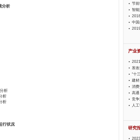
节前
境分析
智能
20
中国
20
迫在
产业
20
投资
发改
“十
建材
消费
势分析
高通
分析
竞争
分析
此淡
人工
运行状况
研究
20