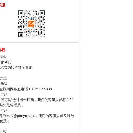
客服
流程
报告
行业浏览
名称或内容关键字查询
方式
话购买
顾问网客服电话010-69365838
线订购
在线订购”进行报告订购，我们的客服人员将在24
与您取得联系；
件订购
件到kefu@gonyn.com，我们的客服人员及时与
联系；
协议