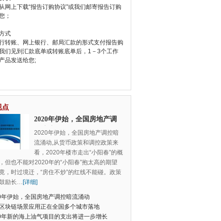
从网上下载“报告订购协议”或我们邮寄报告订购
您；
方式
行转账、网上银行、邮局汇款的形式支付报告购
我们见到汇款底单或转账底单后，1－3个工作
产品发送给您;
视点
2020年伊始，全国房地产调
控暗流涌动
2020年伊始，全国房地产调控暗
流涌动,从货币政策和调控政策来
看，2020年楼市走出“小阳春”的概
，但也不能对2020年的“小阳春”抱太高的期望
竟，时过境迁，“房住不炒”的红线不能碰。政策
鼓励长
…
[详细]
20年伊始，全国房地产调控暗流涌动
区块链场景应用正在全国多个城市落地
20年新的海上油气项目的支出将进一步增长