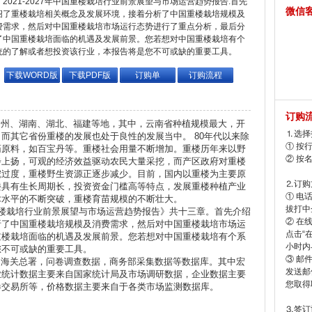
2021-2027年中国重楼栽培行业前景展望与市场运营趋势报告.首先
微信
绍了重楼栽培相关概念及发展环境，接着分析了中国重楼栽培规模及
费需求，然后对中国重楼栽培市场运行态势进行了重点分析，最后分
了中国重楼栽培面临的机遇及发展前景。您若想对中国重楼栽培有个
统的了解或者想投资该行业，本报告将是您不可或缺的重要工具。
下载WORD版
下载PDF版
订购单
订购流程
订购
州、湖南、湖北、福建等地，其中，云南省种植规模最大，开
⒈选择
而其它省份重楼的发展也处于良性的发展当中。 80年代以来除
① 按
药原料，如百宝丹等。重楼社会用量不断增加。重楼历年来以野
② 按
步上扬，可观的经济效益驱动农民大量采挖，而产区政府对重楼
挖过度，重楼野生资源正逐步减少。目前，国内以重楼为主要原
⒉订购
楼具有生长周期长，投资资金门槛高等特点，发展重楼种植产业
① 电
术水平的不断突破，重楼育苗规模的不断壮大。
拔打中企
国重楼栽培行业前景展望与市场运营趋势报告》共十三章。首先介绍
② 在
析了中国重楼栽培规模及消费需求，然后对中国重楼栽培市场运
点击“
重楼栽培面临的机遇及发展前景。您若想对中国重楼栽培有个系
小时内
您不可或缺的重要工具。
③ 邮
海关总署，问卷调查数据，商务部采集数据等数据库。其中宏
发送邮
业统计数据主要来自国家统计局及市场调研数据，企业数据主要
您取得
券交易所等，价格数据主要来自于各类市场监测数据库。
⒊签订