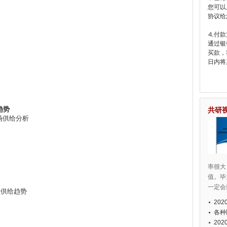
您可以
协议给
⒋付款
通过银
买款，
日内将
趋势
共研
市场供给分析
率很大
值。毕
一定会
场供给趋势
20
各种
20