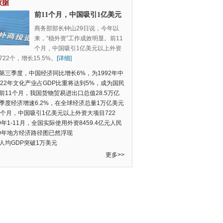
数据
前11个月，中国吸引1亿美元
以上外资大项目722个，增长
商务部部长钟山29日说，今年以
15.5%
来，“稳外资”工作成效明显。前11
个月，中国吸引1亿美元以上外资
22个，增长15.5%。
[详细]
第三季度，中国经济同比增长6%，为1992年中
季度数据以来的新低
022年文化产业占GDP比重将达到5%，成为国民
支柱产业
前11个月，我国货物贸易进出口总值28.5万亿
民币，比去年同期增长2.4%
季度经济增速6.2%，在全球经济总量1万亿美元
的经济体中增速最快
1个月，中国吸引1亿美元以上外资大项目722
增长15.5%
19年1-11月，全国实际使用外资8459.4亿元人民
同比增长6.0%
20年地方经济路径图已然浮现
人均GDP突破1万美元
更多>>