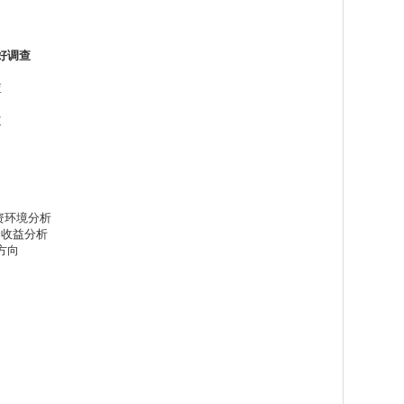
好调查
查
道
投资环境分析
资收益分析
方向