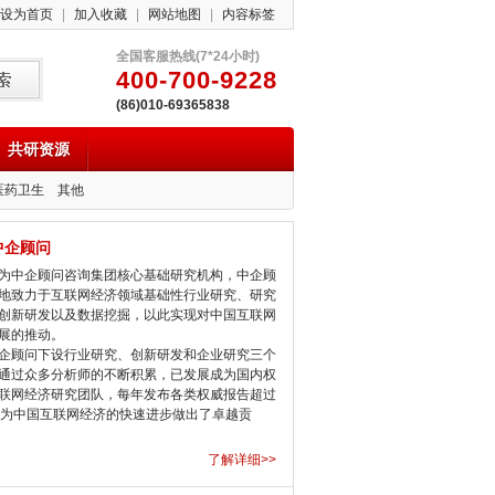
设为首页
|
加入收藏
|
网站地图
|
内容标签
全国客服热线(7*24小时)
400-700-9228
(86)010-69365838
共研资源
医药卫生
其他
中企顾问
中企顾问咨询集团核心基础研究机构，中企顾
地致力于互联网经济领域基础性行业研究、研究
创新研发以及数据挖掘，以此实现对中国互联网
展的推动。
顾问下设行业研究、创新研发和企业研究三个
通过众多分析师的不断积累，已发展成为国内权
联网经济研究团队，每年发布各类权威报告超过
，为中国互联网经济的快速进步做出了卓越贡
了解详细>>