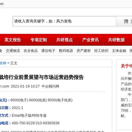
om
英文报告
专项定制
共研视点
产业资讯
共研数据
备
交通物流
农业食品
通信电子
数码电器
房产建材
轻工纺织
文体金融
农林
> 正文
关于
作为
国重楼栽培行业前景展望与市场运营趋势报告
问不懈
产品的
tion.com 2021-01-19 10:27 中企顾问网
经济发
中企
部门，
(元)：
8000(电子) 8000(纸质) 8500(电子纸质)
威的互
版日期：
2021-1
70份
付方式：
Email电子版/特快专递
献。
购电话：
400-700-9228 010-69365838