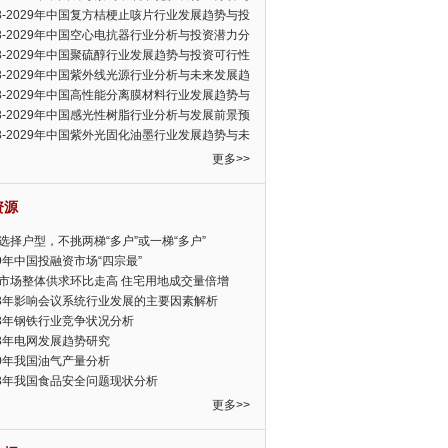
可行性报告
23-2029年中国复方桔梗止咳片行业发展趋势与投
力分析报告
23-2029年中国空心电抗器行业分析与投资潜力分
告
23-2029年中国聚硫醇行业发展趋势与投资可行性
23-2029年中国紫外线光源行业分析与未来发展趋
告
23-2029年中国高性能分离膜材料行业发展趋势与
前景预测报告
23-2029年中国感光性树脂行业分析与发展前景预
告
23-2029年中国紫外光固化油墨行业发展趋势与未
展趋势报告
更多>>
资源
选择户型，不挑两梯“多户”或一梯“多户”
19年中国投融资市场“四宗最”
市场整体供求环比走高 住宅用地成交量倍增
13年影响会议系统行业发展的主要因素解析
13年钢铁行业竞争状况分析
13年电网发展趋势研究
30年我国油气产量分析
13年我国食品安全问题现状分析
更多>>