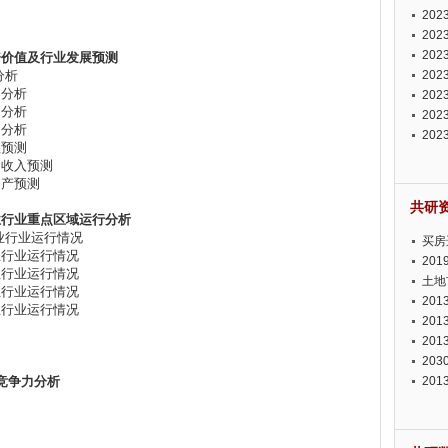
投资
20
资潜
20
析报
20
资价值及行业发展预测
分析
报告
20
力分析
势报
20
力分析
发展
20
力分析
测报
20
值预测
来发
售收入预测
资产预测
共研
业行业重点区域运行分析
产业行业运行情况
买房
产业行业运行情况
20
产业行业运行情况
土地
产业行业运行情况
20
产业行业运行情况
20
20
20
竞争力分析
20