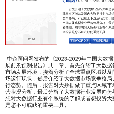
订购电话：
400-700-9228 010-6936
首先介绍了大数据行业相关概念
球重点区域以及国内大数据行业市场
竞争格局、产业链上下游运行态势。
市场以及典型企业经营状况分析，最
资预测。您若想对大数据行业有个系
本报告是您不可或缺的重要工具。
2023-3
下载WORD版
下载PDF版
中企顾问网发布的《2023-2029年中国大数
展前景预测报告》共十章。首先介绍了大数据
市场发展环境，接着分析了全球重点区域以及
场运行现状，然后介绍了大数据市场竞争格局
行态势。随后，报告对大数据做了重点区域市
营状况分析，最后分析了大数据行业发展趋势
想对大数据行业有个系统的了解或者想投资大
是您不可或缺的重要工具。