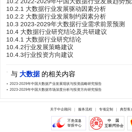
10.2 2022-2029年中国大数据行业发展趋势
10.2.1 大数据行业发展驱动因素分析
10.2.2 大数据行业发展制约因素分析
10.3 2023-2029年大数据行业需求前景预测
10.4 大数据行业研究结论及共研建议
10.4.1 大数据行业研究结论
10.4.2行业发展策略建议
10.4.3行业投资方向建议
与
大数据
的相关内容
2023-2029年中国大数据产业发展现状与投资战略研究报告
2023-2029年中国大数据市场深度分析与投资方向研究报告
关于中企顾问
|
服务流程
|
专项定制
|
典型客