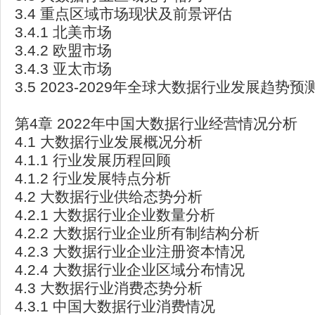
3.4 重点区域市场现状及前景评估
3.4.1 北美市场
3.4.2 欧盟市场
3.4.3 亚太市场
3.5 2023-2029年全球大数据行业发展趋势预
第4章 2022年中国大数据行业经营情况分析
4.1 大数据行业发展概况分析
4.1.1 行业发展历程回顾
4.1.2 行业发展特点分析
4.2 大数据行业供给态势分析
4.2.1 大数据行业企业数量分析
4.2.2 大数据行业企业所有制结构分析
4.2.3 大数据行业企业注册资本情况
4.2.4 大数据行业企业区域分布情况
4.3 大数据行业消费态势分析
4.3.1 中国大数据行业消费情况