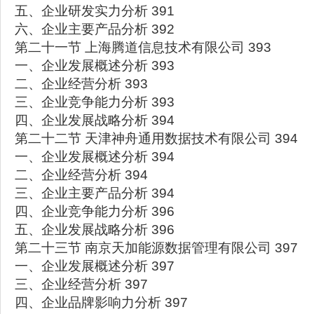
五、企业研发实力分析 391
六、企业主要产品分析 392
第二十一节 上海腾道信息技术有限公司 393
一、企业发展概述分析 393
二、企业经营分析 393
三、企业竞争能力分析 393
四、企业发展战略分析 394
第二十二节 天津神舟通用数据技术有限公司 394
一、企业发展概述分析 394
二、企业经营分析 394
三、企业主要产品分析 394
四、企业竞争能力分析 396
五、企业发展战略分析 396
第二十三节 南京天加能源数据管理有限公司 397
一、企业发展概述分析 397
三、企业经营分析 397
四、企业品牌影响力分析 397