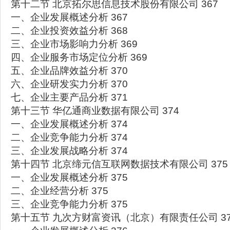
第十二节 北京拓尔思信息技术股份有限公司 367
一、企业发展概述分析 367
二、企业投资效益分析 368
三、企业市场影响力分析 369
四、企业服务市场定位分析 369
五、企业品牌效益分析 370
六、企业研发实力分析 370
七、企业主要产品分析 371
第十三节 华亿通商业数据有限公司 374
一、企业发展概述分析 374
二、企业竞争能力分析 374
三、企业发展战略分析 374
第十四节 北京缔元信互联网数据技术有限公司 375
一、企业发展概述分析 375
二、企业经营分析 375
三、企业竞争能力分析 375
第十五节 九次方财富资讯（北京）有限责任公司 37