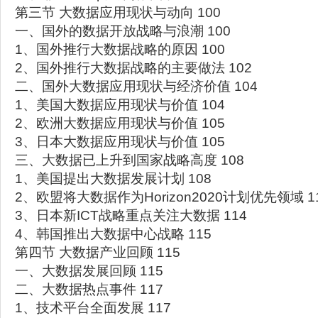
第三节 大数据应用现状与动向 100
一、国外的数据开放战略与浪潮 100
1、国外推行大数据战略的原因 100
2、国外推行大数据战略的主要做法 102
二、国外大数据应用现状与经济价值 104
1、美国大数据应用现状与价值 104
2、欧洲大数据应用现状与价值 105
3、日本大数据应用现状与价值 105
三、大数据已上升到国家战略高度 108
1、美国提出大数据发展计划 108
2、欧盟将大数据作为Horizon2020计划优先领域 1
3、日本新ICT战略重点关注大数据 114
4、韩国推出大数据中心战略 115
第四节 大数据产业回顾 115
一、大数据发展回顾 115
二、大数据热点事件 117
1、技术平台全面发展 117