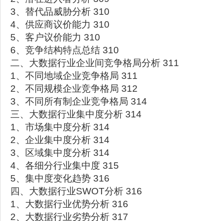
3、替代品威胁分析 310
4、供应商议价能力 310
5、客户议价能力 310
6、竞争结构特点总结 310
二、大数据行业企业间竞争格局分析 311
1、不同地域企业竞争格局 311
2、不同规模企业竞争格局 312
3、不同所有制企业竞争格局 314
三、大数据行业集中度分析 314
1、市场集中度分析 314
2、企业集中度分析 314
3、区域集中度分析 314
4、各细分行业集中度 315
5、集中度变化趋势 316
四、大数据行业SWOT分析 316
1、大数据行业优势分析 316
2、大数据行业劣势分析 317