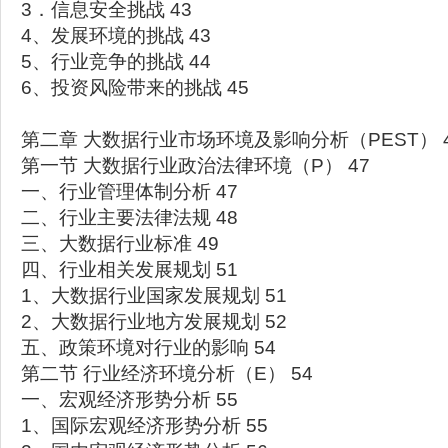
3．信息安全挑战 43
4、发展环境的挑战 43
5、行业竞争的挑战 44
6、投资风险带来的挑战 45
第二章 大数据行业市场环境及影响分析（PEST） 
第一节 大数据行业政治法律环境（P） 47
一、行业管理体制分析 47
二、行业主要法律法规 48
三、大数据行业标准 49
四、行业相关发展规划 51
1、大数据行业国家发展规划 51
2、大数据行业地方发展规划 52
五、政策环境对行业的影响 54
第二节 行业经济环境分析（E） 54
一、宏观经济形势分析 55
1、国际宏观经济形势分析 55