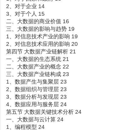
2、对于企业 14
3、对于个人 15
二、大数据的商业价值 16
三、大数据的影响与趋势 19
1、对信息技术产业的影响 19
2、对信息技术应用的影响 20
第四节 大数据产业链解析 21
一、大数据的生态系统 21
二、大数据产业的概念 22
三、大数据产业链构成 23
1、数据产生与集聚层 23
2、数据组织与管理层 23
3、数据分析与发现层 23
4、数据应用与服务层 24
第五节 大数据关键技术分析 24
一、大数据与云计算 24
1、编程模型 24