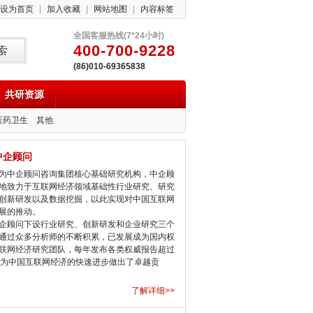
设为首页
|
加入收藏
|
网站地图
|
内容标签
全国客服热线(7*24小时)
400-700-9228
(86)010-69365838
共研资源
医药卫生
其他
中企顾问
中企顾问咨询集团核心基础研究机构，中企顾
地致力于互联网经济领域基础性行业研究、研究
创新研发以及数据挖掘，以此实现对中国互联网
展的推动。
顾问下设行业研究、创新研发和企业研究三个
通过众多分析师的不断积累，已发展成为国内权
联网经济研究团队，每年发布各类权威报告超过
，为中国互联网经济的快速进步做出了卓越贡
了解详细>>