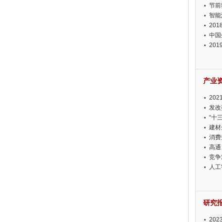
节前
智能
20
中国
20
迫在
产业
20
投资
发改
“十
建材
消费
高通
竞争
此淡
人工
研究
20