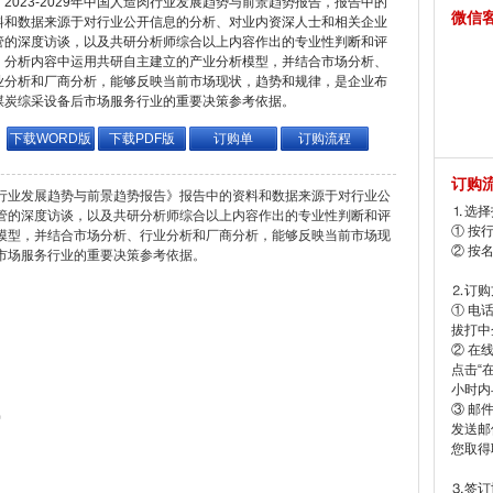
2023-2029年中国人造肉行业发展趋势与前景趋势报告，报告中的
微信
料和数据来源于对行业公开信息的分析、对业内资深人士和相关企业
管的深度访谈，以及共研分析师综合以上内容作出的专业性判断和评
。分析内容中运用共研自主建立的产业分析模型，并结合市场分析、
业分析和厂商分析，能够反映当前市场现状，趋势和规律，是企业布
煤炭综采设备后市场服务行业的重要决策参考依据。
下载WORD版
下载PDF版
订购单
订购流程
订购
造肉行业发展趋势与前景趋势报告》报告中的资料和数据来源于对行业公
⒈选择
管的深度访谈，以及共研分析师综合以上内容作出的专业性判断和评
① 按
模型，并结合市场分析、行业分析和厂商分析，能够反映当前市场现
② 按
市场服务行业的重要决策参考依据。
⒉订购
① 电
拔打中企
② 在
点击“
小时内
③ 邮
属
发送邮
您取得
⒊签订