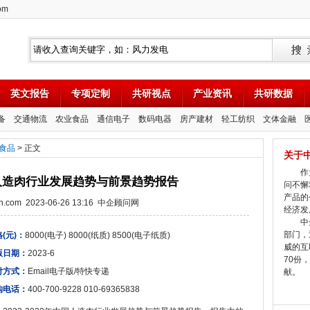
om
英文报告
专项定制
共研视点
产业资讯
共研数据
备
交通物流
农业食品
通信电子
数码电器
房产建材
轻工纺织
文体金融
食品
> 正文
关于
作为
年中国人造肉行业发展趋势与前景趋势报告
问不懈
产品的
tion.com 2023-06-26 13:16 中企顾问网
经济发
中企
部门，
(元)：
8000(电子) 8000(纸质) 8500(电子纸质)
威的互
版日期：
2023-6
70份
付方式：
Email电子版/特快专递
献。
购电话：
400-700-9228 010-69365838