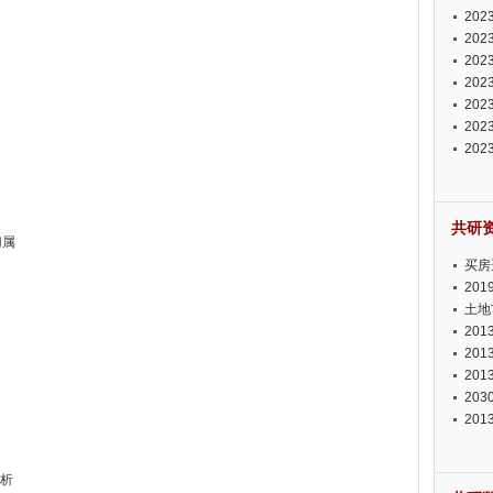
投资
20
资潜
20
析报
20
报告
20
势报
20
发展
20
测报
20
来发
共研
归属
买房
20
土地
20
20
20
20
20
分析