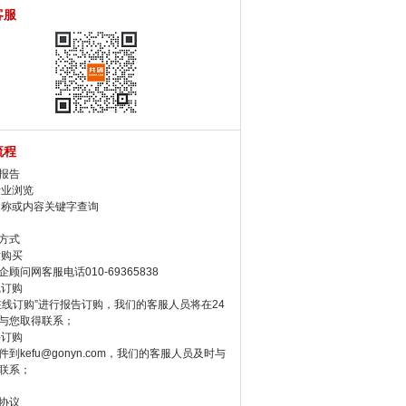
客服
流程
报告
行业浏览
名称或内容关键字查询
方式
话购买
顾问网客服电话010-69365838
线订购
在线订购”进行报告订购，我们的客服人员将在24
与您取得联系；
件订购
件到kefu@gonyn.com，我们的客服人员及时与
联系；
协议