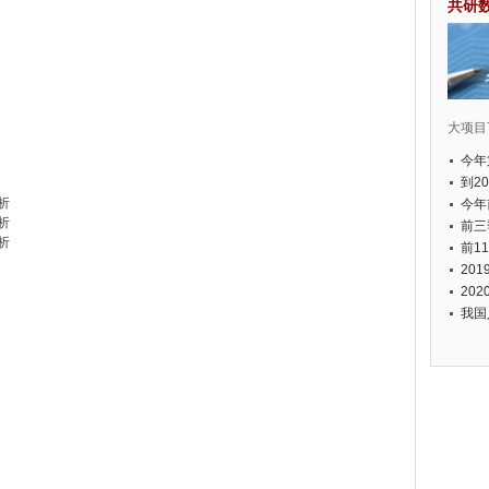
共研
大项目7
今年
国有
到2
析
经济
今年
析
元人
前三
析
以上
前1
个，
20
币，
20
我国