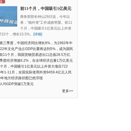
数据
前11个月，中国吸引1亿美元
以上外资大项目722个，增长
商务部部长钟山29日说，今年以
15.5%
来，“稳外资”工作成效明显。前11
个月，中国吸引1亿美元以上外资
22个，增长15.5%。
[详细]
第三季度，中国经济同比增长6%，为1992年中
季度数据以来的新低
022年文化产业占GDP比重将达到5%，成为国民
支柱产业
前11个月，我国货物贸易进出口总值28.5万亿
民币，比去年同期增长2.4%
季度经济增速6.2%，在全球经济总量1万亿美元
的经济体中增速最快
1个月，中国吸引1亿美元以上外资大项目722
增长15.5%
19年1-11月，全国实际使用外资8459.4亿元人民
同比增长6.0%
20年地方经济路径图已然浮现
人均GDP突破1万美元
更多>>