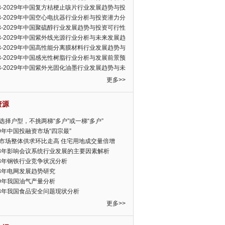
可行性报告
23-2029年中国复方桔梗止咳片行业发展趋势与投
力分析报告
23-2029年中国空心电抗器行业分析与投资潜力分
告
23-2029年中国聚硫醇行业发展趋势与投资可行性
23-2029年中国紫外线光源行业分析与未来发展趋
告
23-2029年中国高性能分离膜材料行业发展趋势与
前景预测报告
23-2029年中国感光性树脂行业分析与发展前景预
告
23-2029年中国紫外光固化油墨行业发展趋势与未
展趋势报告
更多>>
资源
选择户型，不挑两梯“多户”或一梯“多户”
19年中国投融资市场“四宗最”
市场整体供求环比走高 住宅用地成交量倍增
13年影响会议系统行业发展的主要因素解析
13年钢铁行业竞争状况分析
13年电网发展趋势研究
30年我国油气产量分析
13年我国食品安全问题现状分析
更多>>