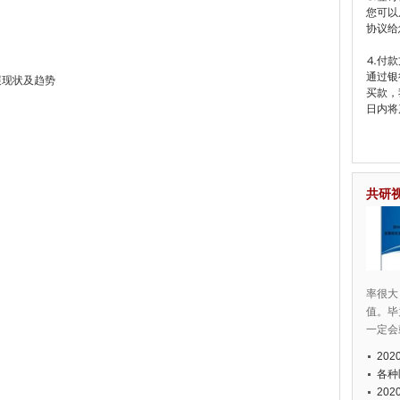
您可以
协议给
⒋付款
通过银
展现状及趋势
买款，
日内将
共研
率很大
值。毕
一定会
20
各种
20