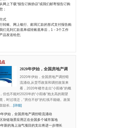
从网上下载“报告订购协议”或我们邮寄报告订购
您；
方式
行转账、网上银行、邮局汇款的形式支付报告购
我们见到汇款底单或转账底单后，1－3个工作
产品发送给您;
视点
2020年伊始，全国房地产调
控暗流涌动
2020年伊始，全国房地产调控暗
流涌动,从货币政策和调控政策来
看，2020年楼市走出“小阳春”的概
，但也不能对2020年的“小阳春”抱太高的期望
竟，时过境迁，“房住不炒”的红线不能碰。政策
鼓励长
…
[详细]
20年伊始，全国房地产调控暗流涌动
区块链场景应用正在全国多个城市落地
20年新的海上油气项目的支出将进一步增长