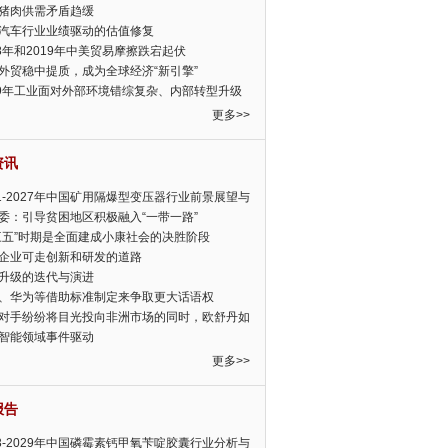
猪肉供需矛盾趋缓
汽车行业业绩驱动的估值修复
18年和2019年中美贸易摩擦跌宕起伏
外贸稳中提质，成为全球经济“新引擎”
19年工业面对外部环境错综复杂、内部转型升级
眉睫
更多>>
资讯
21-2027年中国矿用隔爆型变压器行业前景展望与
前景预测报告
委：引导贫困地区积极融入“一带一路”
三五”时期是全面建成小康社会的决胜阶段
企业可走创新和研发的道路
升级的迭代与演进
、华为等借助标准制定来争取更大话语权
对手纷纷将目光投向非洲市场的同时，欧舒丹如
定，难道就真的不怕丧失先机吗?
智能领域事件驱动
更多>>
报告
23-2029年中国磷霉素钙甲氧苄啶胶囊行业分析与