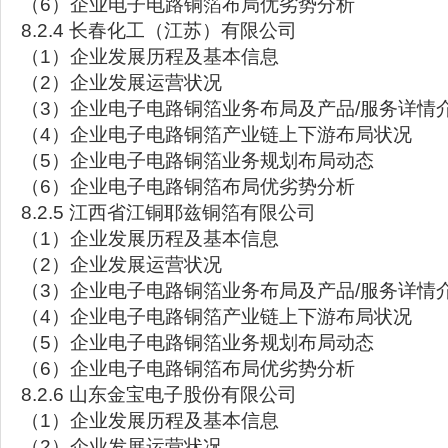
（6）企业电子电路铜箔布局优劣势分析
8.2.4 长春化工（江苏）有限公司
（1）企业发展历程及基本信息
（2）企业发展运营状况
（3）企业电子电路铜箔业务布局及产品/服务详情
（4）企业电子电路铜箔产业链上下游布局状况
（5）企业电子电路铜箔业务规划布局动态
（6）企业电子电路铜箔布局优劣势分析
8.2.5 江西省江铜耶兹铜箔有限公司
（1）企业发展历程及基本信息
（2）企业发展运营状况
（3）企业电子电路铜箔业务布局及产品/服务详情
（4）企业电子电路铜箔产业链上下游布局状况
（5）企业电子电路铜箔业务规划布局动态
（6）企业电子电路铜箔布局优劣势分析
8.2.6 山东金宝电子股份有限公司
（1）企业发展历程及基本信息
（2）企业发展运营状况