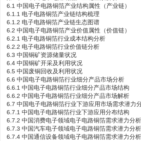
6.1 中国电子电路铜箔产业结构属性（产业链）
6.1.1 电子电路铜箔产业链结构梳理
6.1.2 电子电路铜箔产业链生态图谱
6.2 中国电子电路铜箔产业价值属性（价值链）
6.2.1 电子电路铜箔行业成本结构分析
6.2.2 电子电路铜箔行业价值链分析
6.3 中国铜矿资源储量状况
6.4 中国铜矿开采及利用状况
6.5 中国废铜回收及利用状况
6.6 中国电子电路铜箔行业细分产品市场分析
6.6.1 中国电子电路铜箔行业细分产品市场结构
6.6.2 中国电子电路铜箔行业细分产品市场解析
6.7 中国电子电路铜箔行业下游应用市场需求潜力
6.7.1 中国电子电路铜箔行业下游应用分布结构
6.7.2 中国消费电子领域电子电路铜箔需求潜力分
6.7.3 中国汽车电子领域电子电路铜箔需求潜力分
6.7.4 中国通信设备领域电子电路铜箔需求潜力分