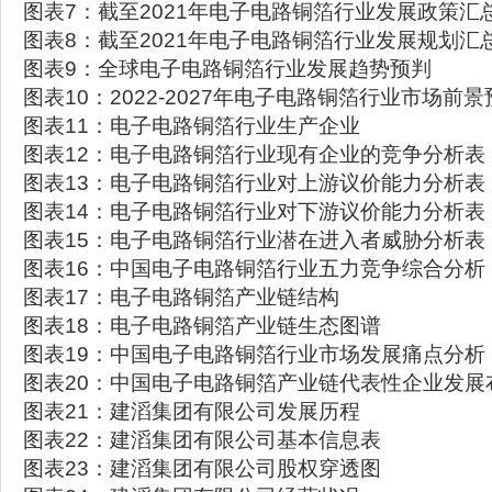
图表7：截至2021年电子电路铜箔行业发展政策汇
图表8：截至2021年电子电路铜箔行业发展规划汇
图表9：全球电子电路铜箔行业发展趋势预判
图表10：2022-2027年电子电路铜箔行业市场前景
图表11：电子电路铜箔行业生产企业
图表12：电子电路铜箔行业现有企业的竞争分析表
图表13：电子电路铜箔行业对上游议价能力分析表
图表14：电子电路铜箔行业对下游议价能力分析表
图表15：电子电路铜箔行业潜在进入者威胁分析表
图表16：中国电子电路铜箔行业五力竞争综合分析
图表17：电子电路铜箔产业链结构
图表18：电子电路铜箔产业链生态图谱
图表19：中国电子电路铜箔行业市场发展痛点分析
图表20：中国电子电路铜箔产业链代表性企业发展
图表21：建滔集团有限公司发展历程
图表22：建滔集团有限公司基本信息表
图表23：建滔集团有限公司股权穿透图