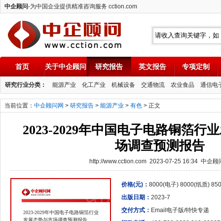
中企顾问
-为中国企业提供精准咨询服务 cction.com
首页
关于中企顾问
研究报告
英文报告
专项定制
中企顾问
研究行业分类：
能源产业
化工产业
机械设备
交通物流
农业食品
通信电
当前位置：
中企顾问网
>
研究报告
>
能源产业
>
有色
> 正文
2023-2029年中国电子电路铜箔
场调查预测报告
http://www.cction.com 2023-07-25 16:34 中企
价格(元)：
8000(电子) 8000(纸质) 8
出版日期：
2023-7
交付方式：
Email电子版/特快专递
2023-2029年中国电子电路铜箔行业
发展态势与市场调查预测报告