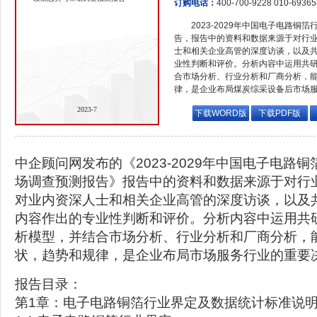
订购电话：
400-700-9228 010-6936
2023-2029年中国电子电路
告，报告中的资料和数据来源于对行
士和相关企业高管的深度访谈，以及
业性判断和评价。分析内容中运用共
合市场分析、行业分析和厂商分析，
律，是企业布局煤炭综采设备后市场
2023-7
下载WORD版
下载PDF版
中企顾问网发布的《2023-2029年中国电子电路
场调查预测报告》报告中的资料和数据来源于对行
对业内资深人士和相关企业高管的深度访谈，以及
内容作出的专业性判断和评价。分析内容中运用共
析模型，并结合市场分析、行业分析和厂商分析，
状，趋势和规律，是企业布局市场服务行业的重要
报告目录：
第1章：电子电路铜箔行业界定及数据统计标准说