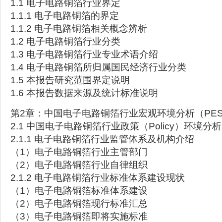
1.1 电子电路铜箔行业界定
1.1.1 电子电路铜箔的界定
1.1.2 电子电路铜箔相关概念辨析
1.2 电子电路铜箔行业分类
1.3 电子电路铜箔行业专业术语介绍
1.4 电子电路铜箔所归属国民经济行业分类
1.5 本报告研究范围界定说明
1.6 本报告数据来源及统计标准说明
第2章：中国电子电路铜箔行业宏观环境分析（PES
2.1 中国电子电路铜箔行业政策（Policy）环境分析
2.1.1 电子电路铜箔行业监管体系及机构介绍
（1）电子电路铜箔行业主管部门
（2）电子电路铜箔行业自律组织
2.1.2 电子电路铜箔行业标准体系建设现状
（1）电子电路铜箔标准体系建设
（2）电子电路铜箔现行标准汇总
（3）电子电路铜箔即将实施标准