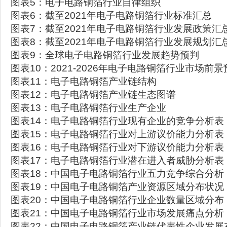
图表5：电子电路铜箔行业自律组织
图表6：截至2021年电子电路铜箔行业标准汇总
图表7：截至2021年电子电路铜箔行业发展政策汇
图表8：截至2021年电子电路铜箔行业发展规划汇
图表9：全球电子电路铜箔行业发展趋势预判
图表10：2021-2026年电子电路铜箔行业市场前景
图表11：电子电路铜箔产业链结构
图表12：电子电路铜箔产业链生态图谱
图表13：电子电路铜箔行业生产企业
图表14：电子电路铜箔行业现有企业的竞争分析表
图表15：电子电路铜箔行业对上游议价能力分析表
图表16：电子电路铜箔行业对下游议价能力分析表
图表17：电子电路铜箔行业潜在进入者威胁分析表
图表18：中国电子电路铜箔行业五力竞争综合分析
图表19：中国电子电路铜箔产业资源区域分布状况
图表20：中国电子电路铜箔行业企业数量区域分布
图表21：中国电子电路铜箔行业市场发展痛点分析
图表22：中国电子电路铜箔产业链代表性企业发展