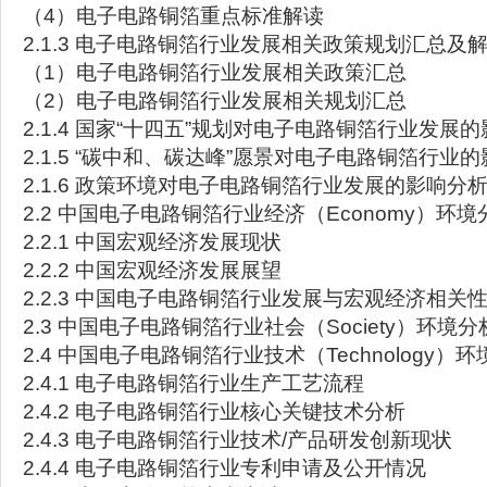
（4）电子电路铜箔重点标准解读
2.1.3 电子电路铜箔行业发展相关政策规划汇总及
（1）电子电路铜箔行业发展相关政策汇总
（2）电子电路铜箔行业发展相关规划汇总
2.1.4 国家“十四五”规划对电子电路铜箔行业发展
2.1.5 “碳中和、碳达峰”愿景对电子电路铜箔行业
2.1.6 政策环境对电子电路铜箔行业发展的影响分
2.2 中国电子电路铜箔行业经济（Economy）环境
2.2.1 中国宏观经济发展现状
2.2.2 中国宏观经济发展展望
2.2.3 中国电子电路铜箔行业发展与宏观经济相关
2.3 中国电子电路铜箔行业社会（Society）环境分
2.4 中国电子电路铜箔行业技术（Technology）
2.4.1 电子电路铜箔行业生产工艺流程
2.4.2 电子电路铜箔行业核心关键技术分析
2.4.3 电子电路铜箔行业技术/产品研发创新现状
2.4.4 电子电路铜箔行业专利申请及公开情况