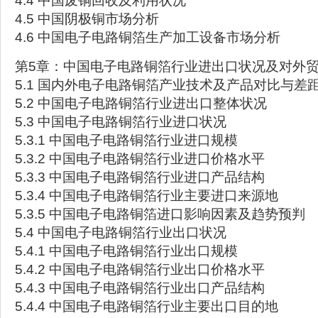
4.4 中国废铜回收及利用状况
4.5 中国阴极铜市场分析
4.6 中国电子电路铜箔生产加工设备市场分析
第5章：中国电子电路铜箔行业进出口状况及对外
5.1 国内外电子电路铜箔产业技术及产品对比与差距
5.2 中国电子电路铜箔行业进出口整体状况
5.3 中国电子电路铜箔行业进口状况
5.3.1 中国电子电路铜箔行业进口规模
5.3.2 中国电子电路铜箔行业进口价格水平
5.3.3 中国电子电路铜箔行业进口产品结构
5.3.4 中国电子电路铜箔行业主要进口来源地
5.3.5 中国电子电路铜箔进口影响因素及趋势预判
5.4 中国电子电路铜箔行业出口状况
5.4.1 中国电子电路铜箔行业出口规模
5.4.2 中国电子电路铜箔行业出口价格水平
5.4.3 中国电子电路铜箔行业出口产品结构
5.4.4 中国电子电路铜箔行业主要出口目的地