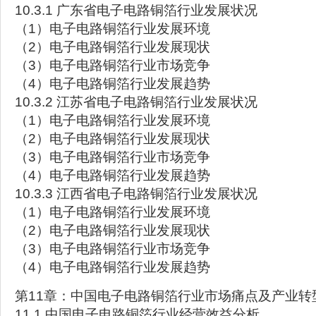
10.3.1 广东省电子电路铜箔行业发展状况
（1）电子电路铜箔行业发展环境
（2）电子电路铜箔行业发展现状
（3）电子电路铜箔行业市场竞争
（4）电子电路铜箔行业发展趋势
10.3.2 江苏省电子电路铜箔行业发展状况
（1）电子电路铜箔行业发展环境
（2）电子电路铜箔行业发展现状
（3）电子电路铜箔行业市场竞争
（4）电子电路铜箔行业发展趋势
10.3.3 江西省电子电路铜箔行业发展状况
（1）电子电路铜箔行业发展环境
（2）电子电路铜箔行业发展现状
（3）电子电路铜箔行业市场竞争
（4）电子电路铜箔行业发展趋势
第11章：中国电子电路铜箔行业市场痛点及产业转
11.1 中国电子电路铜箔行业经营效益分析