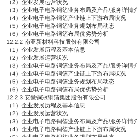
（2）企业发展运营状况
（3）企业电子电路铜箔业务布局及产品/服务详情
（4）企业电子电路铜箔产业链上下游布局状况
（5）企业电子电路铜箔业务规划布局动态
（6）企业电子电路铜箔布局优劣势分析
12.2.2 南亚新材料科技股份有限公司
（1）企业发展历程及基本信息
（2）企业发展运营状况
（3）企业电子电路铜箔业务布局及产品/服务详情
（4）企业电子电路铜箔产业链上下游布局状况
（5）企业电子电路铜箔业务规划布局动态
（6）企业电子电路铜箔布局优劣势分析
12.2.3 安徽铜冠铜箔集团股份有限公司
（1）企业发展历程及基本信息
（2）企业发展运营状况
（3）企业电子电路铜箔业务布局及产品/服务详情
（4）企业电子电路铜箔产业链上下游布局状况