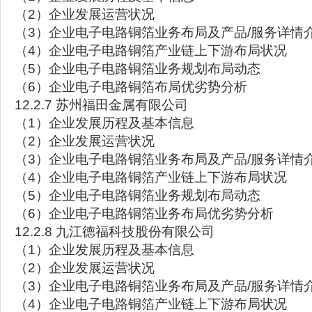
（2）企业发展运营状况
（3）企业电子电路铜箔业务布局及产品/服务详情
（4）企业电子电路铜箔产业链上下游布局状况
（5）企业电子电路铜箔业务规划布局动态
（6）企业电子电路铜箔布局优劣势分析
12.2.7 苏州福田金属有限公司
（1）企业发展历程及基本信息
（2）企业发展运营状况
（3）企业电子电路铜箔业务布局及产品/服务详情
（4）企业电子电路铜箔产业链上下游布局状况
（5）企业电子电路铜箔业务规划布局动态
（6）企业电子电路铜箔业务布局优劣势分析
12.2.8 九江德福科技股份有限公司
（1）企业发展历程及基本信息
（2）企业发展运营状况
（3）企业电子电路铜箔业务布局及产品/服务详情
（4）企业电子电路铜箔产业链上下游布局状况