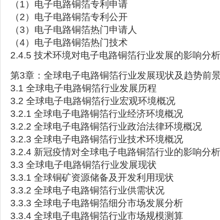
（1）电子电路铜箔专利申请
（2）电子电路铜箔专利公开
（3）电子电路铜箔热门申请人
（4）电子电路铜箔热门技术
2.4.5 技术环境对电子电路铜箔行业发展的影响分
第3章：全球电子电路铜箔行业发展现状及趋势前
3.1 全球电子电路铜箔行业发展历程
3.2 全球电子电路铜箔行业宏观环境概况
3.2.1 全球电子电路铜箔行业经济环境概况
3.2.2 全球电子电路铜箔行业政治法律环境概况
3.2.3 全球电子电路铜箔行业技术环境概况
3.2.4 新冠疫情对全球电子电路铜箔行业的影响分
3.3 全球电子电路铜箔行业发展现状
3.3.1 全球铜矿资源储备及开发利用现状
3.3.2 全球电子电路铜箔行业供需状况
3.3.3 全球电子电路铜箔细分市场发展分析
3.3.4 全球电子电路铜箔行业市场规模测算