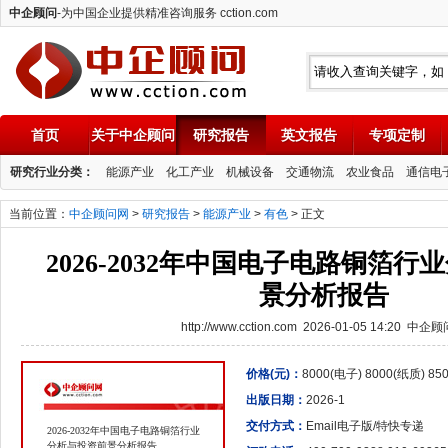
中企顾问
-为中国企业提供精准咨询服务 cction.com
首页
关于中企顾问
研究报告
英文报告
专项定制
中企顾问
研究行业分类：
能源产业
化工产业
机械设备
交通物流
农业食品
通信电
当前位置：
中企顾问网
>
研究报告
>
能源产业
>
有色
> 正文
2026-2032年中国电子电路铜箔
景分析报告
http://www.cction.com 2026-01-05 14:20 中企
价格(元)：
8000(电子) 8000(纸质) 8
出版日期：
2026-1
交付方式：
Email电子版/特快专递
2026-2032年中国电子电路铜箔行业
分析与投资前景分析报告