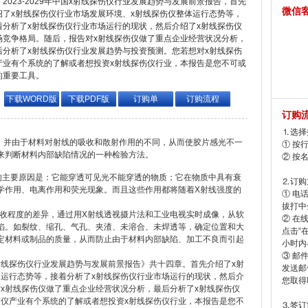
2023-2029年中国x射线探伤仪行业发展趋势与发展前景报告，首先
微信
绍了x射线探伤仪行业市场发展环境、x射线探伤仪整体运行态势等，
着分析了x射线探伤仪行业市场运行的现状，然后介绍了x射线探伤仪
场竞争格局。随后，报告对x射线探伤仪做了重点企业经营状况分析，
后分析了x射线探伤仪行业发展趋势与投资预测。您若想对x射线探伤
产业有个系统的了解或者想投资x射线探伤仪行业，本报告是您不可或
的重要工具。
下载WORD版
下载PDF版
订购单
订购流程
订购
⒈选择
，并由于材料对射线的吸收和散射作用的不同，从而使胶片感光不一
① 按
来判断材料内部缺陷情况的一种检验方法。
② 按
主要原因是：它能穿透可见光不能穿透的物质；它在物质中具有衰
⒉订购
学作用、电离作用和荧光现象。而且这些作用都将随着X射线强度的
① 电
拔打中企
程度的差异，通过用X射线透视摄片法和工业电视实时成像，从软
② 在
陷。如裂纹、缩孔、气孔、夹渣、未溶合、未焊透等，确定位置和大
点击“
定材料或制品的质量，从而防止由于材料内部缺陷、加工不良而引起
小时内
③ 邮
x射线探伤仪行业发展趋势与发展前景报告》共十四章。首先介绍了x射
发送邮
体运行态势等，接着分析了x射线探伤仪行业市场运行的现状，然后介
您取得
x射线探伤仪做了重点企业经营状况分析，最后分析了x射线探伤仪
伤仪产业有个系统的了解或者想投资x射线探伤仪行业，本报告是您不
⒊签订