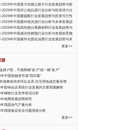
可行性报告
23-2029年中国复方桔梗止咳片行业发展趋势与投
力分析报告
23-2029年中国空心电抗器行业分析与投资潜力分
告
23-2029年中国聚硫醇行业发展趋势与投资可行性
23-2029年中国紫外线光源行业分析与未来发展趋
告
23-2029年中国高性能分离膜材料行业发展趋势与
前景预测报告
23-2029年中国感光性树脂行业分析与发展前景预
告
23-2029年中国紫外光固化油墨行业发展趋势与未
展趋势报告
更多>>
资源
选择户型，不挑两梯“多户”或一梯“多户”
19年中国投融资市场“四宗最”
市场整体供求环比走高 住宅用地成交量倍增
13年影响会议系统行业发展的主要因素解析
13年钢铁行业竞争状况分析
13年电网发展趋势研究
30年我国油气产量分析
13年我国食品安全问题现状分析
更多>>