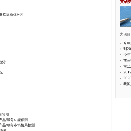
共研
业财务指标总体分析
大项目7
今年
国有
到2
经济
今年
元人
前三
化趋势
以上
前1
个，
20
况
币，
20
我国
求量预测
求产品/服务功能预测
求产品/服务市场格局预测
析预测