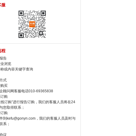
客服
流程
报告
行业浏览
名称或内容关键字查询
方式
话购买
顾问网客服电话010-69365838
线订购
在线订购”进行报告订购，我们的客服人员将在24
与您取得联系；
件订购
件到kefu@gonyn.com，我们的客服人员及时与
联系；
协议