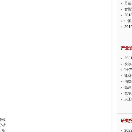
节前
智能
20
中国
20
迫在
产业
20
投资
发改
“十
建材
消费
高通
竞争
此淡
人工
场规模
研究
展分析
展分析
20