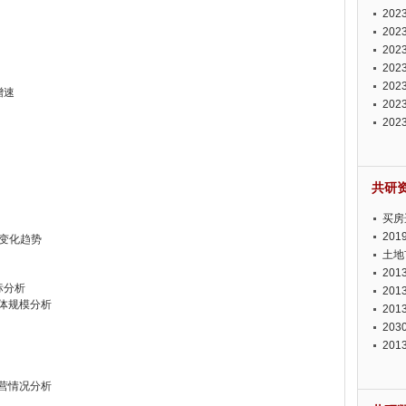
投资
20
资潜
20
析报
20
报告
20
势报
20
增速
发展
20
测报
20
来发
共研
买房
20
价格变化趋势
土地
20
标分析
20
业总体规模分析
20
20
20
业运营情况分析