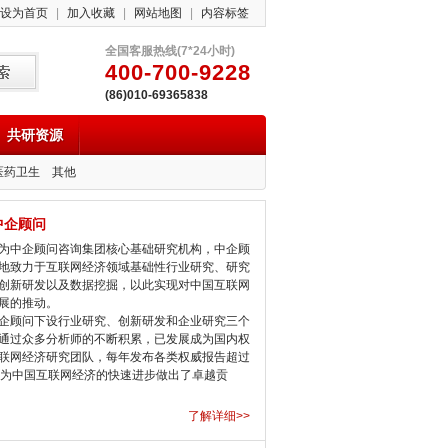
设为首页
|
加入收藏
|
网站地图
|
内容标签
全国客服热线(7*24小时)
400-700-9228
(86)010-69365838
共研资源
医药卫生
其他
中企顾问
中企顾问咨询集团核心基础研究机构，中企顾
地致力于互联网经济领域基础性行业研究、研究
创新研发以及数据挖掘，以此实现对中国互联网
展的推动。
顾问下设行业研究、创新研发和企业研究三个
通过众多分析师的不断积累，已发展成为国内权
联网经济研究团队，每年发布各类权威报告超过
，为中国互联网经济的快速进步做出了卓越贡
了解详细>>