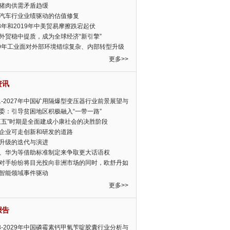
猪肉供需矛盾趋缓
汽车行业业绩驱动的估值修复
18年和2019年中美贸易摩擦跌宕起伏
外贸稳中提质，成为全球经济“新引擎”
19年工业面对外部环境错综复杂、内部转型升级
眉睫
更多>>
资讯
21-2027年中国矿用隔爆型变压器行业前景展望与
前景预测报告
委：引导贫困地区积极融入“一带一路”
三五”时期是全面建成小康社会的决胜阶段
企业可走创新和研发的道路
升级的迭代与演进
、华为等借助标准制定来争取更大话语权
对手纷纷将目光投向非洲市场的同时，欧舒丹如
定，难道就真的不怕丧失先机吗?
智能领域事件驱动
更多>>
报告
23-2029年中国磷霉素钙甲氧苄啶胶囊行业分析与