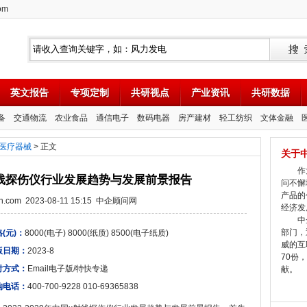
om
英文报告
专项定制
共研视点
产业资讯
共研数据
备
交通物流
农业食品
通信电子
数码电器
房产建材
轻工纺织
文体金融
医疗器械
> 正文
关于
作为
国x射线探伤仪行业发展趋势与发展前景报告
问不懈
产品的
tion.com 2023-08-11 15:15 中企顾问网
经济发
中企
部门，
(元)：
8000(电子) 8000(纸质) 8500(电子纸质)
威的互
版日期：
2023-8
70份
付方式：
Email电子版/特快专递
献。
购电话：
400-700-9228 010-69365838