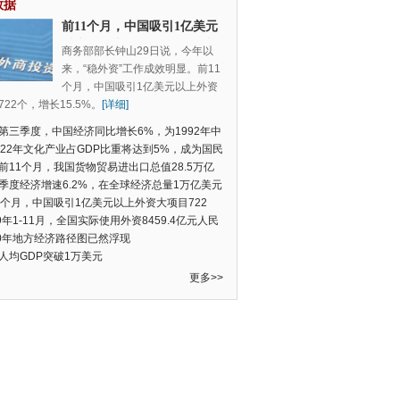
数据
前11个月，中国吸引1亿美元
以上外资大项目722个，增长
商务部部长钟山29日说，今年以
15.5%
来，“稳外资”工作成效明显。前11
个月，中国吸引1亿美元以上外资
22个，增长15.5%。
[详细]
第三季度，中国经济同比增长6%，为1992年中
季度数据以来的新低
022年文化产业占GDP比重将达到5%，成为国民
支柱产业
前11个月，我国货物贸易进出口总值28.5万亿
民币，比去年同期增长2.4%
季度经济增速6.2%，在全球经济总量1万亿美元
的经济体中增速最快
1个月，中国吸引1亿美元以上外资大项目722
增长15.5%
19年1-11月，全国实际使用外资8459.4亿元人民
同比增长6.0%
20年地方经济路径图已然浮现
人均GDP突破1万美元
更多>>