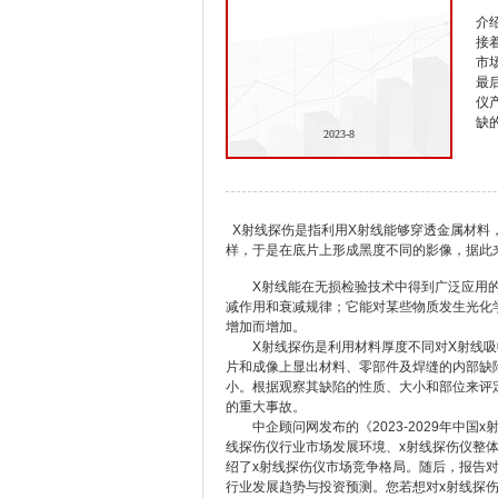
介
接
市
最
仪
缺
2023-8
X射线探伤是指利用X射线能够穿透金属材料
样，于是在底片上形成黑度不同的影像，据此
X射线能在无损检验技术中得到广泛应用的
减作用和衰减规律；它能对某些物质发生光化
增加而增加。
X射线探伤是利用材料厚度不同对X射线吸收
片和成像上显出材料、零部件及焊缝的内部缺
小。根据观察其缺陷的性质、大小和部位来评
的重大事故。
中企顾问网发布的《2023-2029年中国
线探伤仪行业市场发展环境、x射线探伤仪整
绍了x射线探伤仪市场竞争格局。随后，报告对
行业发展趋势与投资预测。您若想对x射线探