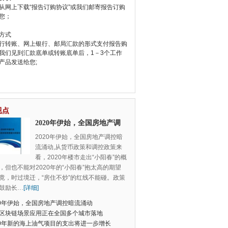
从网上下载“报告订购协议”或我们邮寄报告订购
您；
方式
行转账、网上银行、邮局汇款的形式支付报告购
我们见到汇款底单或转账底单后，1－3个工作
产品发送给您;
视点
2020年伊始，全国房地产调
控暗流涌动
2020年伊始，全国房地产调控暗
流涌动,从货币政策和调控政策来
看，2020年楼市走出“小阳春”的概
，但也不能对2020年的“小阳春”抱太高的期望
竟，时过境迁，“房住不炒”的红线不能碰。政策
鼓励长
…
[详细]
20年伊始，全国房地产调控暗流涌动
区块链场景应用正在全国多个城市落地
20年新的海上油气项目的支出将进一步增长