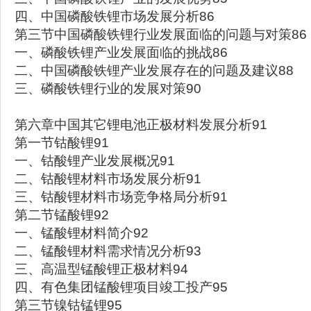
四、中国磷酸铁锂市场发展分析86
第三节中国磷酸铁锂行业发展面临的问题与对策86
一、磷酸铁锂产业发展面临的挑战86
二、中国磷酸铁锂产业发展存在的问题及建议88
三、磷酸铁锂行业的发展对策90
第六章中国其它锂电池正极材料发展分析91
第一节钴酸锂91
一、钴酸锂产业发展概况91
二、钴酸锂材料市场发展分析91
三、钴酸锂材料市场竞争格局分析91
第二节锰酸锂92
一、锰酸锂材料简介92
二、锰酸锂材料需求情况分析93
三、高温型锰酸锂正极材料94
四、有色集团锰酸锂项目竣工投产95
第三节镍钴锰锂95