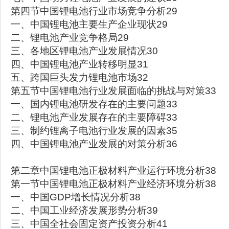
第四节中国锂电池行业市场竞争分析29
一、中国锂电池主要生产企业现状29
二、锂电池产业竞争格局29
三、各地区锂电池产业发展情况30
四、中国锂电池产业转移明显31
五、跨国巨头发力锂电池市场32
第五节中国锂电池行业发展面临的挑战与对策33
一、国内锂电池研发存在的主要问题33
二、锂电池产业发展存在的主要障碍33
三、制约锂离子电池行业发展的因素35
四、中国锂电池产业发展的对策分析36
第二章中国锂电池正极材料产业运行环境分析38
第一节中国锂电池正极材料产业经济环境分析38
一、中国GDP增长情况分析38
二、中国工业经济发展形势分析39
三、中国全社会固定资产投资分析41