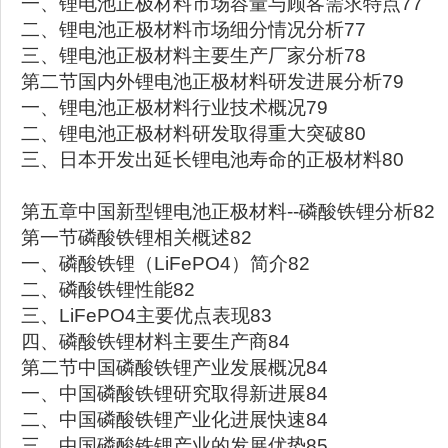
一、锂电池正极材料市场容量与顾客需求特点77
二、锂电池正极材料市场细分情况分析77
三、锂电池正极材料主要生产厂家分析78
第二节国内外锂电池正极材料研发进展分析79
一、锂电池正极材料行业技术概况79
二、锂电池正极材料研发取得重大突破80
三、日本开发出延长锂电池寿命的正极材料80
第五章中国新型锂电池正极材料--磷酸铁锂分析82
第一节磷酸铁锂相关概述82
一、磷酸铁锂（LiFePO4）简介82
二、磷酸铁锂性能82
三、LiFePO4主要优点表现83
四、磷酸铁锂材料主要生产商84
第二节中国磷酸铁锂产业发展概况84
一、中国磷酸铁锂研究取得新进展84
二、中国磷酸铁锂产业化进展快速84
三、中国磷酸铁锂产业的发展优势85