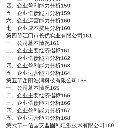
四、企业盈利能力分析159
五、企业偿债能力分析159
六、企业运营能力分析160
七、企业成本费用分析160
第四节江门市长优实业有限公司161
一、公司基本情况161
二、企业主要经济指标161
三、企业偿债能力分析162
四、企业盈利能力分析163
五、企业运营能力分析164
第五节岳阳浩润科技有限公司165
一、公司基本情况165
二、企业主要经济指标165
三、企业偿债能力分析166
四、企业盈利能力分析167
五、企业运营能力分析168
第六节中信国安盟固利电源技术有限公司169