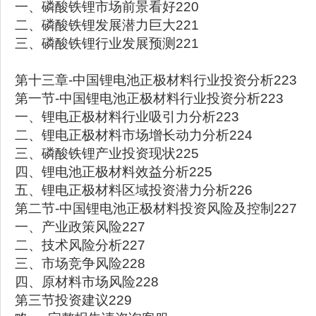
一、磷酸铁锂市场前景看好220
二、磷酸铁锂发展潜力巨大221
三、磷酸铁锂行业发展预测221
第十三章-中国锂电池正极材料行业投资分析223
第一节-中国锂电池正极材料行业投资分析223
一、锂电正极材料行业吸引力分析223
二、锂电正极材料市场增长动力分析224
三、磷酸铁锂产业投资现状225
四、锂电池正极材料效益分析225
五、锂电正极材料区域投资潜力分析226
第二节-中国锂电池正极材料投资风险及控制227
一、产业政策风险227
二、技术风险分析227
三、市场竞争风险228
四、原材料市场风险228
第三节投资建议229