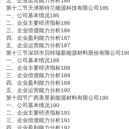
五、企业运营能力分析185
第十二节天津斯特兰能源科技有限公司185
一、公司基本情况185
二、企业主要经济指标186
三、企业偿债能力分析186
四、企业盈利能力分析187
五、企业运营能力分析187
第十三节深圳市贝特瑞新能源材料股份有限公司18
一、公司基本情况188
二、企业主要经济指标188
三、企业偿债能力分析189
四、企业盈利能力分析189
五、企业运营能力分析190
第十四节广西美景新能源材料有限公司190
一、公司基本情况190
二、企业主要经济指标191
三、企业偿债能力分析191
四、企业盈利能力分析192