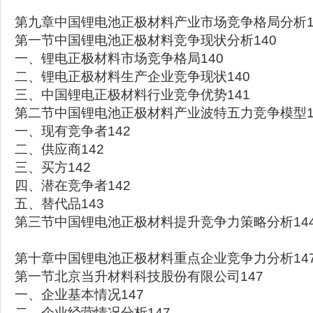
第九章中国锂电池正极材料产业市场竞争格局分析1
第一节中国锂电池正极材料竞争现状分析140
一、锂电正极材料市场竞争格局140
二、锂电正极材料生产企业竞争现状140
三、中国锂电正极材料行业竞争优势141
第二节中国锂电池正极材料产业波特五力竞争模型1
一、现有竞争者142
二、供应商142
三、买方142
四、潜在竞争者142
五、替代品143
第三节中国锂电池正极材料提升竞争力策略分析14
第十章中国锂电池正极材料重点企业竞争力分析14
第一节北京当升材料科技股份有限公司147
一、企业基本情况147
二、企业经营情况分析147