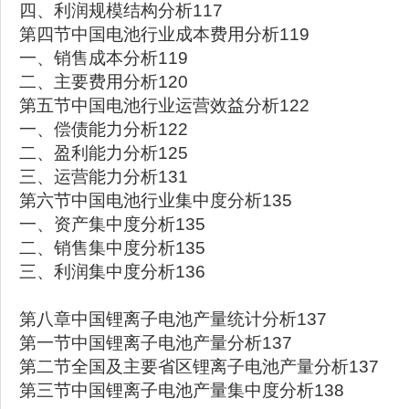
四、利润规模结构分析117
第四节中国电池行业成本费用分析119
一、销售成本分析119
二、主要费用分析120
第五节中国电池行业运营效益分析122
一、偿债能力分析122
二、盈利能力分析125
三、运营能力分析131
第六节中国电池行业集中度分析135
一、资产集中度分析135
二、销售集中度分析135
三、利润集中度分析136
第八章中国锂离子电池产量统计分析137
第一节中国锂离子电池产量分析137
第二节全国及主要省区锂离子电池产量分析137
第三节中国锂离子电池产量集中度分析138