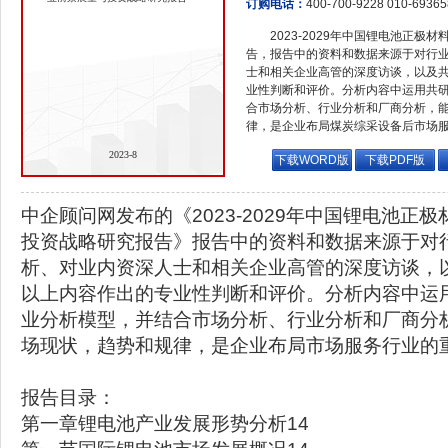
订购电话：
400-700-9228 010-6936
2023-2029年中国锂电池正
告，报告中的资料和数据来源于对行
士和相关企业高管的深度访谈，以及
业性判断和评价。分析内容中运用共
合市场分析、行业分析和厂商分析，
律，是企业布局煤炭综采设备后市场
2023-8
下载WORD版
下载PDF版
中企顾问网发布的《2023-2029年中国锂电池正
投资战略研究报告》报告中的资料和数据来源于对
析、对业内资深人士和相关企业高管的深度访谈，
以上内容作出的专业性判断和评价。分析内容中运
业分析模型，并结合市场分析、行业分析和厂商分
场现状，趋势和规律，是企业布局市场服务行业的
报告目录：
第一章锂电池产业发展形势分析14