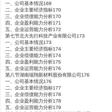
一、公司基本情况169
二、企业主要经济指标170
三、企业偿债能力分析170
四、企业盈利能力分析171
五、企业运营能力分析172
第七节北大先行科技产业有限公司173
一、公司基本情况173
二、企业主要经济指标174
三、企业偿债能力分析174
四、企业盈利能力分析175
五、企业运营能力分析176
第八节湖南瑞翔新材料股份有限公司176
一、公司基本情况176
二、企业主要经济指标177
三、企业偿债能力分析178
四、企业盈利能力分析178
五、企业运营能力分析179