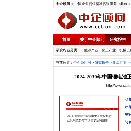
中企顾问
-为中国企业提供精准咨询服务 cction.c
首页
关于中企顾问
研究报告
中企顾问
研究行业分类：
能源产业
化工产业
机械设
当前位置：
中企顾问网
>
研究报告
>
化工产业
>
2024-2030年中国锂
http://www.cc
价格
出
交
2024-2030年中国锂电池正极材料行
业发展态势与市场需求预测报告
订