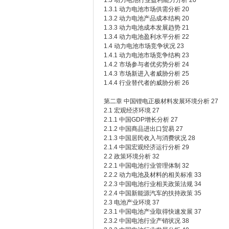
1.3 动力电池行业盈利能力分析 20
1.3.1 动力电池市场供需分析 20
1.3.2 动力电池产品成本结构 20
1.3.3 动力电池成本发展趋势 21
1.3.4 动力电池盈利水平分析 22
1.4 动力电池市场竞争状况 23
1.4.1 动力电池市场竞争结构 23
1.4.2 市场参与者优劣势分析 24
1.4.3 市场新进入者威胁分析 25
1.4.4 行业替代者的威胁分析 26
第二章 中国锂电正极材料发展环境分析 27
2.1 宏观经济环境 27
2.1.1 中国GDP增长分析 27
2.1.2 中国商品进出口贸易 27
2.1.3 中国居民收入与消费状况 28
2.1.4 中国宏观经济运行分析 29
2.2 政策环境分析 32
2.2.1 中国电池行业管理体制 32
2.2.2 动力电池及材料的相关标准 33
2.2.3 中国电池行业相关政策法规 34
2.2.4 中国新能源汽车的扶持政策 35
2.3 电池产业环境 37
2.3.1 中国电池产业取得快速发展 37
2.3.2 中国电池行业产销状况 38