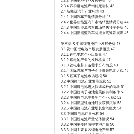
2.3.3 中国电池行业发展分析 40
2.3.4 四季度电池产销稳定增长 42
2.4 新能源汽车产业环境 43
2.4.1 中国汽车产销情况分析 43
2.4.2 世界新能源汽车市场销售情况分析 44
2.4.3 中国新能源汽车市场销售预测分析 45
2.4.4 中国新能源汽车将迎来高速发展期 46
第三章 及中国锂电池产业发展分析 47
3.1 及中国锂电池市场发展概况 47
3.1.1 锂电电芯企业出货量 47
3.1.2 锂电池产业的发展格局 47
3.1.3 锂电电芯下游需求分布情况 48
3.1.4 国际汽车与电子企业掀锂电池大战 49
3.1.5 锂离子电池市场规模 50
3.2 中国锂电池产业发展现状 51
3.2.1 中国锂电池进入快速成长的阶段 51
3.2.2 中国锂离子电池发展的有利条件 51
3.2.3 中国锂电池主要生产企业现状 52
3.2.4 中国新型锂电池研发获得突破 53
3.2.5 中国锂电池产业增长空间巨大 54
3.3 中国锂电池产量分析 54
3.3.1 中国锂电池产量总体情况 54
3.3.2 中国主要区域锂电池产量 56
3.3.3 中国主要省区锂电池产量 57