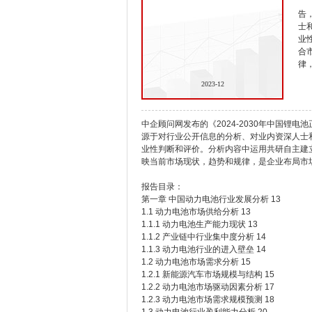
告
士
业
合
律
2023-12
中企顾问网发布的《2024-2030年中国锂
源于对行业公开信息的分析、对业内资深人士
业性判断和评价。分析内容中运用共研自主建
映当前市场现状，趋势和规律，是企业布局市
报告目录：
第一章 中国动力电池行业发展分析 13
1.1 动力电池市场供给分析 13
1.1.1 动力电池生产能力现状 13
1.1.2 产业链中行业集中度分析 14
1.1.3 动力电池行业的进入壁垒 14
1.2 动力电池市场需求分析 15
1.2.1 新能源汽车市场规模与结构 15
1.2.2 动力电池市场驱动因素分析 17
1.2.3 动力电池市场需求规模预测 18