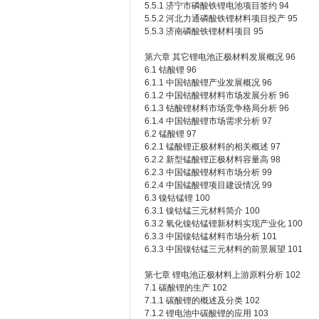
5.5.1 济宁市磷酸铁锂电池项目签约 94
5.5.2 河北力通磷酸铁锂材料项目投产 95
5.5.3 济南磷酸铁锂材料项目 95
第六章 其它锂电池正极材料发展概况 96
6.1 钴酸锂 96
6.1.1 中国钴酸锂产业发展概况 96
6.1.2 中国钴酸锂材料市场发展分析 96
6.1.3 钴酸锂材料市场竞争格局分析 96
6.1.4 中国钴酸锂市场需求分析 97
6.2 锰酸锂 97
6.2.1 锰酸锂正极材料的相关概述 97
6.2.2 新型锰酸锂正极材料容量高 98
6.2.3 中国锰酸锂材料市场分析 99
6.2.4 中国锰酸锂项目建设情况 99
6.3 镍钴锰锂 100
6.3.1 镍钴锰三元材料简介 100
6.3.2 氧化镍钴锰锂新材料实现产业化 100
6.3.3 中国镍钴锰材料市场分析 101
6.3.3 中国镍钴锰三元材料的前景展望 101
第七章 锂电池正极材料上游原料分析 102
7.1 碳酸锂的生产 102
7.1.1 碳酸锂的概述及分类 102
7.1.2 锂电池中碳酸锂的应用 103