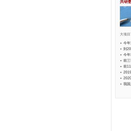
共研
大项目7
今年
国有
到2
经济
今年
元人
前三
以上
前1
个，
20
币，
20
我国