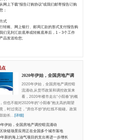
从网上下载“报告订购协议”或我们邮寄报告订购
您；
方式
行转账、网上银行、邮局汇款的形式支付报告购
我们见到汇款底单或转账底单后，1－3个工作
产品发送给您;
视点
2020年伊始，全国房地产调
控暗流涌动
2020年伊始，全国房地产调控暗
流涌动,从货币政策和调控政策来
看，2020年楼市走出“小阳春”的概
，但也不能对2020年的“小阳春”抱太高的期望
竟，时过境迁，“房住不炒”的红线不能碰。政策
鼓励长
…
[详细]
20年伊始，全国房地产调控暗流涌动
区块链场景应用正在全国多个城市落地
20年新的海上油气项目的支出将进一步增长