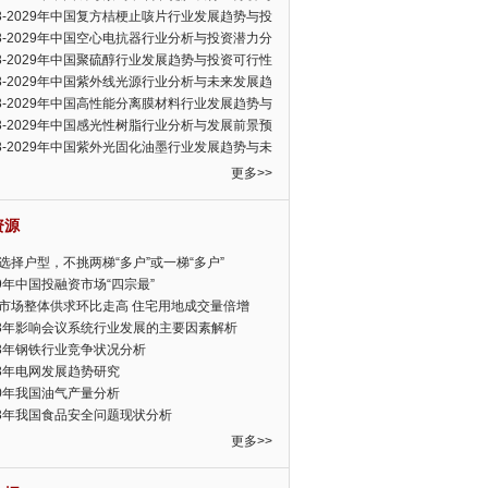
可行性报告
23-2029年中国复方桔梗止咳片行业发展趋势与投
力分析报告
23-2029年中国空心电抗器行业分析与投资潜力分
告
23-2029年中国聚硫醇行业发展趋势与投资可行性
23-2029年中国紫外线光源行业分析与未来发展趋
告
23-2029年中国高性能分离膜材料行业发展趋势与
前景预测报告
23-2029年中国感光性树脂行业分析与发展前景预
告
23-2029年中国紫外光固化油墨行业发展趋势与未
展趋势报告
更多>>
资源
选择户型，不挑两梯“多户”或一梯“多户”
19年中国投融资市场“四宗最”
市场整体供求环比走高 住宅用地成交量倍增
13年影响会议系统行业发展的主要因素解析
13年钢铁行业竞争状况分析
13年电网发展趋势研究
30年我国油气产量分析
13年我国食品安全问题现状分析
更多>>