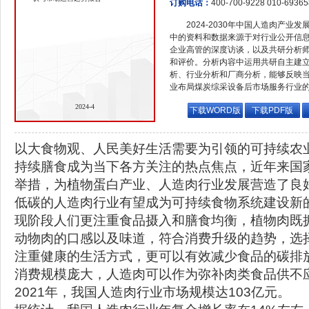
订购电话：
400-700-9228 010-6936
2024-2030年中国人造肉产
中的资料和数据来源于对行业公开信
企业高管的深度访谈，以及共研分析
和评价。分析内容中运用共研自主建
析、行业分析和厂商分析，能够反映
业布局煤炭综采设备后市场服务行业
2024-4
下载WORD版
下载PDF版
以大食物观、人民美好生活需要为引领的可持续农
持续膳食成为当下各方关注的热点焦点，近年来国
举措，为植物蛋白产业、人造肉行业发展营造了良
低碳的人造肉行业有望成为可持续食物系统建设新
现阶段人们更注重食品摄入和膳食均衡，植物肉既
动物肉的口感以及味道，符合消费升级的趋势，选
注重健康的生活方式，更可以有效减少食品的碳排
消费规模庞大，人造肉可以作为弥补肉类食品供不
2021年，我国人造肉行业市场规模达103亿元。