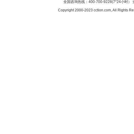
全国咨询热线：400-700-9228(7*24小时） 
Copyright 2000-2023 cction.com, All Rig