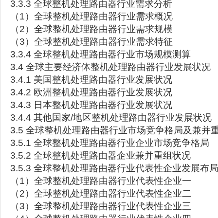
3.3.3 全球整机处理路由器行业需求分析
（1）全球整机处理路由器行业需求概况
（2）全球整机处理路由器行业需求规模
（3）全球整机处理路由器行业需求特征
3.3.4 全球整机处理路由器行业市场规模测算
3.4 全球主要经济体整机处理路由器行业发展状况
3.4.1 美国整机处理路由器行业发展状况
3.4.2 欧洲整机处理路由器行业发展状况
3.4.3 日本整机处理路由器行业发展状况
3.4.4 其他国家/地区整机处理路由器行业发展状况
3.5 全球整机处理路由器行业市场竞争格局及兼并
3.5.1 全球整机处理路由器行业企业市场竞争格局
3.5.2 全球整机处理路由器企业兼并重组状况
3.5.3 全球整机处理路由器行业代表性企业发展布
（1）全球整机处理路由器行业代表性企业一
（2）全球整机处理路由器行业代表性企业二
（3）全球整机处理路由器行业代表性企业三