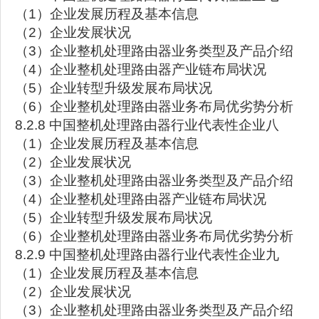
（1）企业发展历程及基本信息
（2）企业发展状况
（3）企业整机处理路由器业务类型及产品介绍
（4）企业整机处理路由器产业链布局状况
（5）企业转型升级发展布局状况
（6）企业整机处理路由器业务布局优劣势分析
8.2.8 中国整机处理路由器行业代表性企业八
（1）企业发展历程及基本信息
（2）企业发展状况
（3）企业整机处理路由器业务类型及产品介绍
（4）企业整机处理路由器产业链布局状况
（5）企业转型升级发展布局状况
（6）企业整机处理路由器业务布局优劣势分析
8.2.9 中国整机处理路由器行业代表性企业九
（1）企业发展历程及基本信息
（2）企业发展状况
（3）企业整机处理路由器业务类型及产品介绍