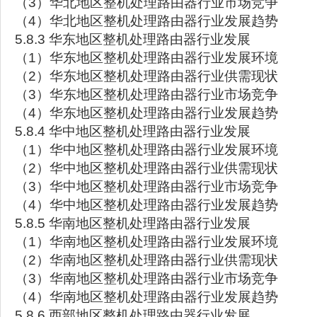
（3）华北地区整机处理路由器行业市场竞争
（4）华北地区整机处理路由器行业发展趋势
5.8.3 华东地区整机处理路由器行业发展
（1）华东地区整机处理路由器行业发展环境
（2）华东地区整机处理路由器行业供需现状
（3）华东地区整机处理路由器行业市场竞争
（4）华东地区整机处理路由器行业发展趋势
5.8.4 华中地区整机处理路由器行业发展
（1）华中地区整机处理路由器行业发展环境
（2）华中地区整机处理路由器行业供需现状
（3）华中地区整机处理路由器行业市场竞争
（4）华中地区整机处理路由器行业发展趋势
5.8.5 华南地区整机处理路由器行业发展
（1）华南地区整机处理路由器行业发展环境
（2）华南地区整机处理路由器行业供需现状
（3）华南地区整机处理路由器行业市场竞争
（4）华南地区整机处理路由器行业发展趋势
5.8.6 西部地区整机处理路由器行业发展