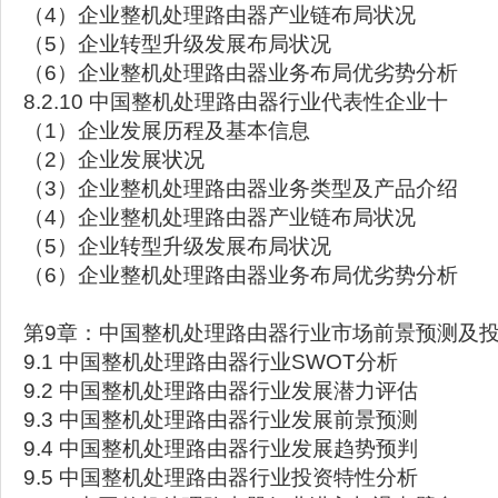
（4）企业整机处理路由器产业链布局状况
（5）企业转型升级发展布局状况
（6）企业整机处理路由器业务布局优劣势分析
8.2.10 中国整机处理路由器行业代表性企业十
（1）企业发展历程及基本信息
（2）企业发展状况
（3）企业整机处理路由器业务类型及产品介绍
（4）企业整机处理路由器产业链布局状况
（5）企业转型升级发展布局状况
（6）企业整机处理路由器业务布局优劣势分析
第9章：中国整机处理路由器行业市场前景预测及
9.1 中国整机处理路由器行业SWOT分析
9.2 中国整机处理路由器行业发展潜力评估
9.3 中国整机处理路由器行业发展前景预测
9.4 中国整机处理路由器行业发展趋势预判
9.5 中国整机处理路由器行业投资特性分析