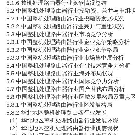
5.1.6 整机处理路由器行业竞争情况总结
5.2 中国整机处理路由器行业投融资、兼并与重组
5.2.1 中国整机处理路由器行业投融资发展状况
5.2.2 中国整机处理路由器行业兼并与重组状况
5.3 中国整机处理路由器行业市场竞争分析
5.3.1 中国整机处理路由器行业企业竞争策略分析
5.3.2 中国整机处理路由器行业企业竞争格局
5.3.3 中国整机处理路由器行业市场集中度分析
5.4 中国整机处理路由器行业企业技术竞争力分析
5.5 中国整机处理路由器行业海外布局状况
5.6 中国整机处理路由器行业国际竞争力分析
5.7 中国整机处理路由器行业国产替代布局分析
5.8 中国整机处理路由器行业区域发展格局及重点
5.8.1 中国整机处理路由器行业区发展格局
5.8.2 华北地区整机处理路由器行业发展
（1）华北地区整机处理路由器行业发展环境
（2）华北地区整机处理路由器行业供需现状