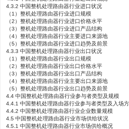
4.3.2 中国整机处理路由器行业进口状况
（1）整机处理路由器行业进口规模
（2）整机处理路由器行业进口价格水平
（3）整机处理路由器行业进口产品结构
（4）整机处理路由器行业主要进口来源地
（5）整机处理路由器行业进口趋势及前景
4.3.3 中国整机处理路由器行业出口状况
（1）整机处理路由器行业出口规模
（2）整机处理路由器行业出口价格水平
（3）整机处理路由器行业出口产品结构
（4）整机处理路由器行业主要出口来源地
（5）整机处理路由器行业出口趋势及前景
4.4 中国整机处理路由器行业参与者类型及规模
4.4.1 中国整机处理路由器行业参与者类型及入场
4.4.2 中国整机处理路由器行业企业数量规模
4.5 中国整机处理路由器行业市场供给状况
4.5.1 中国整机处理路由器行业市场供给概况