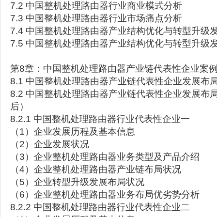
7.2 中国整机处理路由器行业商业模式分析
7.3 中国整机处理路由器行业市场痛点分析
7.4 中国整机处理路由器产业结构优化与转型升级
7.5 中国整机处理路由器产业结构优化与转型升级
第8章：中国整机处理路由器产业链代表性企业案
8.1 中国整机处理路由器产业链代表性企业发展布
8.2 中国整机处理路由器产业链代表性企业发展布
后）
8.2.1 中国整机处理路由器行业代表性企业一
（1）企业发展历程及基本信息
（2）企业发展状况
（3）企业整机处理路由器业务类型及产品介绍
（4）企业整机处理路由器产业链布局状况
（5）企业转型升级发展布局状况
（6）企业整机处理路由器业务布局优劣势分析
8.2.2 中国整机处理路由器行业代表性企业二