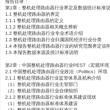
报告目录：
第1章：整机处理路由器行业界定及数据统计标准
1.1 整机处理路由器的界定
1.1.1 整机处理路由器的定义
1.1.2 整机处理路由器相关概念辨析
1.2 整机处理路由器行业专业术语介绍
1.3 整机处理路由器行业归属国民经济行业分类
1.4 本报告整机处理路由器行业的研究范围界定说
1.5 本报告数据来源及统计标准说明
第2章：中国整机处理路由器行业PEST（宏观环境
2.1 中国整机处理路由器行业政治（Politics）环境
2.1.1 整机处理路由器行业监管体系及机构介绍
（1）整机处理路由器行业主管部门
（2）整机处理路由器行业自律组织
2.1.2 整机处理路由器行业标准体系建设现状
（1）整机处理路由器标准体系建设
（2）整机处理路由器现行标准汇总