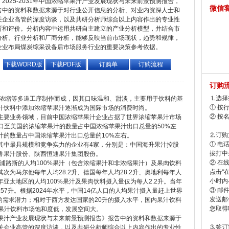
2025-2031年中国浓缩苹果汁产业发展现状与未来前景预测报告，
微信
告中的资料和数据来源于对行业公开信息的分析、对业内资深人士和
关企业高管的深度访谈，以及共研分析师综合以上内容作出的专业性
断和评价。分析内容中运用共研自主建立的产业分析模型，并结合市
分析、行业分析和厂商分析，能够反映当前市场现状，趋势和规律，
企业布局煤炭综采设备后市场服务行业的重要决策参考依据。
下载WORD版
下载PDF版
订购单
订购流程
订购
⒈选择
浓缩等多道工序制作而成，因其口味温和、甜淡，主要用于饮料的基
① 按
汁饮料中添加浓缩苹果汁逐渐成为国际市场的消费时尚。
② 按
主要业务领域，目前中国浓缩苹果汁企业占据了世界浓缩苹果汁市场
口至美国的浓缩苹果汁的数量占中国浓缩苹果汁出口总量的50%左
⒉订购
汁的数量占中国浓缩苹果汁出口总量的10%左右。
① 电
其中最具规模和竞争实力的企业有4家，分别是：中国海升果汁控股
拔打中企
鲁果汁股份、陕西恒通果汁集团股份。
② 在
塞浦路斯的人均100%果汁（包含浓缩果汁和非浓缩果汁）及果肉饮料
点击“
其次为马尔他每年人均28.2升、德国每年人均28.2升、奥地利每年人
小时内
年亚太地区的人均100%果汁及果肉饮料摄入量仅为每人2.2升。当年
③ 邮
.57升。根据2024年水平，中国14亿人口的人均果汁摄入量赶上世界
发送邮
料的需求潜力；相对于西方发达国家的20升的摄入水平，国内果汁饮料
您取得
的果汁饮料市场饱和度低，发展空间大。
缩苹果汁产业发展现状与未来前景预测报告》报告中的资料和数据来源于
⒊签订
关企业高管的深度访谈，以及共研分析师综合以上内容作出的专业性