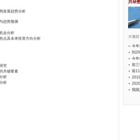
共研
格局发展趋势分析
望与趋势预测
资机会分析
大项目7
投资热点及未来投资方向分析
今年
国有
到2
经济
今年
元人
前三
略研究
以上
前1
展的关键要素
会分析
个，
20
险分析
币，
20
我国