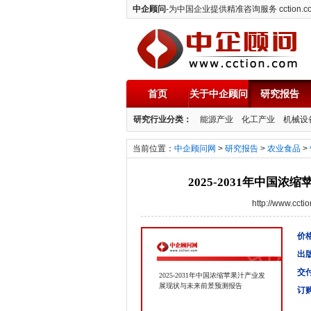
中企顾问
-为中国企业提供精准咨询服务 cction.c
首页
关于中企顾问
研究报告
中企顾问
研究行业分类：
能源产业
化工产业
机械设
当前位置：
中企顾问网
>
研究报告
>
农业食品
>
2025-2031年中国
http://www.cc
价格
出
交
2025-2031年中国浓缩苹果汁产业发
展现状与未来前景预测报告
订