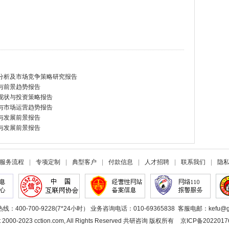
趋势分析及市场竞争策略研究报告
析与前景趋势报告
展现状与投资策略报告
望与市场运营趋势报告
望与发展前景报告
状与发展前景报告
服务流程
|
专项定制
|
典型客户
|
付款信息
|
人才招聘
|
联系我们
|
隐
：400-700-9228(7*24小时） 业务咨询电话：010-69365838 客服电邮：kefu@go
t 2000-2023 cction.com, All Rights Reserved 共研咨询 版权所有
京ICP备2022017