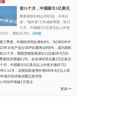
数据
前11个月，中国吸引1亿美元
以上外资大项目722个，增长
商务部部长钟山29日说，今年以
15.5%
来，“稳外资”工作成效明显。前11
个月，中国吸引1亿美元以上外资
22个，增长15.5%。
[详细]
第三季度，中国经济同比增长6%，为1992年中
季度数据以来的新低
022年文化产业占GDP比重将达到5%，成为国民
支柱产业
前11个月，我国货物贸易进出口总值28.5万亿
民币，比去年同期增长2.4%
季度经济增速6.2%，在全球经济总量1万亿美元
的经济体中增速最快
1个月，中国吸引1亿美元以上外资大项目722
增长15.5%
19年1-11月，全国实际使用外资8459.4亿元人民
同比增长6.0%
20年地方经济路径图已然浮现
人均GDP突破1万美元
更多>>