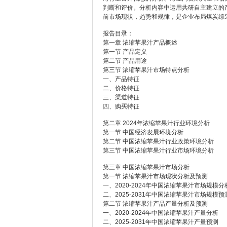
判断和评价。分析内容中运用共研自主建立的
前市场现状，趋势和规律，是企业布局煤炭综
报告目录：
第一章 浓缩苹果汁产品概述
第一节 产品定义
第二节 产品用途
第三节 浓缩苹果汁市场特点分析
一、产品特征
二、价格特征
三、渠道特征
四、购买特征
第二章 2024年浓缩苹果汁行业环境分析
第一节 中国经济发展环境分析
第二节 中国浓缩苹果汁行业政策环境分析
第三节 中国浓缩苹果汁行业市场环境分析
第三章 中国浓缩苹果汁市场分析
第一节 浓缩苹果汁市场现状分析及预测
一、2020-2024年中国浓缩苹果汁市场规模分
二、2025-2031年中国浓缩苹果汁市场规模预
第二节 浓缩苹果汁产品产量分析及预测
一、2020-2024年中国浓缩苹果汁产量分析
二、2025-2031年中国浓缩苹果汁产量预测