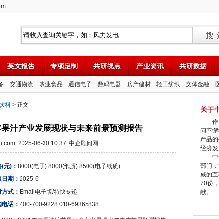
om
英文报告
专项定制
共研视点
产业资讯
共研数据
备
交通物流
农业食品
通信电子
数码电器
房产建材
轻工纺织
文体金融
饮料
> 正文
关于
作为
浓缩苹果汁产业发展现状与未来前景预测报告
问不懈
产品的
tion.com 2025-06-30 10:37 中企顾问网
经济发
中企
部门，
(元)：
8000(电子) 8000(纸质) 8500(电子纸质)
威的互
版日期：
2025-6
70份
付方式：
Email电子版/特快专递
献。
购电话：
400-700-9228 010-69365838