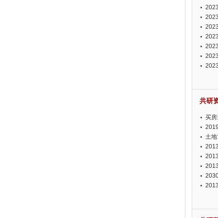
投资
20
资潜
20
析报
20
报告
20
势报
20
发展
20
测报
20
来发
共研
买房
20
土地
20
20
20
20
20