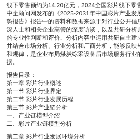
线下零售额约为14.20亿元，2024全国彩片线下零售
中企顾问网发布的《2025-2031年中国彩片产业
势报告》报告中的资料和数据来源于对行业公开信
深人士和相关企业高管的深度访谈，以及共研分析
的专业性判断和评价。分析内容中运用共研自主建
并结合市场分析、行业分析和厂商分析，能够反映
和规律，是企业布局煤炭综采设备后市场服务行业
据。
报告目录：
第一章 彩片行业概述
第一节 彩片行业界定
第二节 彩片行业发展历程
第三节 彩片产业链分析
一、产业链模型介绍
二、彩片产业链模型分析
第二章 彩片行业发展环境分析