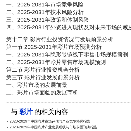
一、2025-2031年市场竞争风险
二、2025-2031年技术风险分析
三、2025-2031年政策和体制风险
四、2025-2031年外资进入现状及对未来市场的威
第十二章 彩片行业投资情况与发展前景分析
第一节 2025-2031年彩片市场预测分析
一、2025-2031年隐形眼镜线下零售市场规模预测
二、2025-2031年彩片零售市场规模预测
第二节 彩片行业投资机会分析
第三节 彩片行业发展前景分析
一、彩片市场的发展前景
二、彩片市场面临的发展商机
与
彩片
的相关内容
2023-2029年中国彩片市场评估与产业竞争格局报告
2023-2029年中国彩片产业发展现状与市场前景预测报告