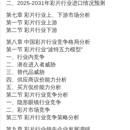
二、2025-2031年彩片行业进口情况预测
第七章 彩片行业上、下游市场分析
第一节 彩片行业上游
第二节 彩片行业下游
第八章 中国彩片行业竞争格局分析
第一节 彩片行业“波特五力模型”
一、行业内竞争
二、潜在进入者威胁
三、替代品威胁
四、供应商议价能力分析
五、买方侃价能力分析
第二节 彩片行业竞争分析
一、隐形眼镜行业竞争
二、彩片市场竞争
第三节 彩片行业竞争策略分析
第九章 彩片行业领先企业发展调研