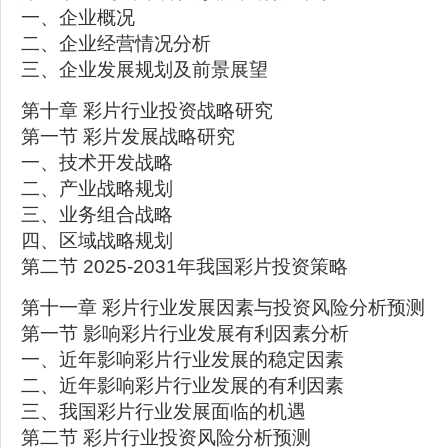
一、企业概况
二、企业经营情况分析
三、企业发展规划及前景展望
第十章 彩片行业投资战略研究
第一节 彩片发展战略研究
一、技术开发战略
二、产业战略规划
三、业务组合战略
四、区域战略规划
第二节 2025-2031年我国彩片投资策略
第十一章 彩片行业发展因素与投资风险分析预测
第一节 影响彩片行业发展有利因素分析
一、近年影响彩片行业发展的稳定因素
二、近年影响彩片行业发展的有利因素
三、我国彩片行业发展面临的机遇
第二节 彩片行业投资风险分析预测