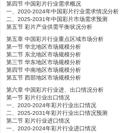
第四节 中国彩片行业需求概况
一、2020-2024年中国彩片行业需求情况分析
二、2025-2031年中国彩片市场需求预测
第五节 彩片产业供需平衡状况分析
第五章 中国彩片行业重点区域市场分析
第一节 华北地区市场规模分析
第二节 东北地区市场规模分析
第三节 华东地区市场规模分析
第四节 中南地区市场规模分析
第五节 西部地区市场规模分析
第六章 中国彩片行业进、出口情况分析
第一节 彩片行业出口情况
一、2020-2024年彩片行业出口情况
二、2025-2031年彩片行业出口情况预测
第二节 彩片行业进口情况
一、2020-2024年彩片行业进口情况