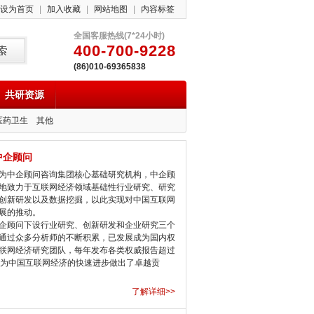
设为首页
|
加入收藏
|
网站地图
|
内容标签
全国客服热线(7*24小时)
400-700-9228
(86)010-69365838
共研资源
医药卫生
其他
中企顾问
中企顾问咨询集团核心基础研究机构，中企顾
地致力于互联网经济领域基础性行业研究、研究
创新研发以及数据挖掘，以此实现对中国互联网
展的推动。
顾问下设行业研究、创新研发和企业研究三个
通过众多分析师的不断积累，已发展成为国内权
联网经济研究团队，每年发布各类权威报告超过
，为中国互联网经济的快速进步做出了卓越贡
了解详细>>