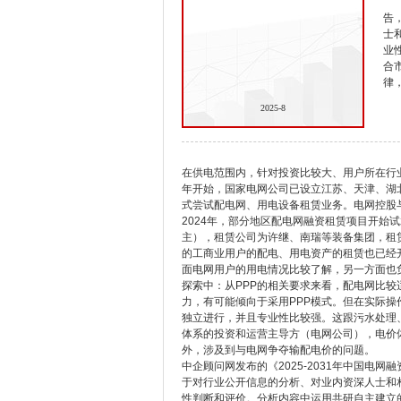
告
士
业
合
律
2025-8
在供电范围内，针对投资比较大、用户所在行业
年开始，国家电网公司已设立江苏、天津、湖
式尝试配电网、用电设备租赁业务。电网控股
2024年，部分地区配电网融资租赁项目开始
主），租赁公司为许继、南瑞等装备集团，租赁
的工商业用户的配电、用电资产的租赁也已经
面电网用户的用电情况比较了解，另一方面也
探索中：从PPP的相关要求来看，配电网比较
力，有可能倾向于采用PPP模式。但在实际操
独立进行，并且专业性比较强。这跟污水处理
体系的投资和运营主导方（电网公司），电价
外，涉及到与电网争夺输配电价的问题。
中企顾问网发布的《2025-2031年中国电
于对行业公开信息的分析、对业内资深人士和
性判断和评价。分析内容中运用共研自主建立