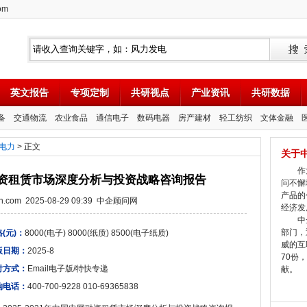
om
英文报告
专项定制
共研视点
产业资讯
共研数据
备
交通物流
农业食品
通信电子
数码电器
房产建材
轻工纺织
文体金融
电力
> 正文
关于
作为
电网融资租赁市场深度分析与投资战略咨询报告
问不懈
产品的
tion.com 2025-08-29 09:39 中企顾问网
经济发
中企
部门，
(元)：
8000(电子) 8000(纸质) 8500(电子纸质)
威的互
版日期：
2025-8
70份
付方式：
Email电子版/特快专递
献。
购电话：
400-700-9228 010-69365838