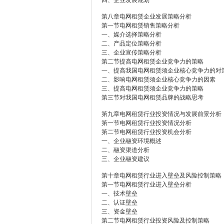
四、企业发展规划
第八章电网租赁企业发展策略分析
第一节电网租赁销售策略分析
一、媒介选择策略分析
二、产品定位策略分析
三、企业宣传策略分析
第二节提高电网租赁企业竞争力的策略
一、提高我国电网租赁须企业核心竞争力的对
二、影响电网租赁须企业核心竞争力的因素
三、提高电网租赁须企业竞争力的策略
第三节对我国电网租赁品牌的战略思考
第九章电网租赁行业投资情况与发展前景分析
第一节电网租赁行业投资情况分析
第二节电网租赁行业投资机会分析
一、企业融资环境概述
二、融资渠道分析
三、企业融资建议
第十章电网租赁行业进入壁垒及风险控制策略
第一节电网租赁行业进入壁垒分析
一、技术壁垒
二、认证壁垒
三、资金壁垒
第二节电网租赁行业投资风险及控制策略