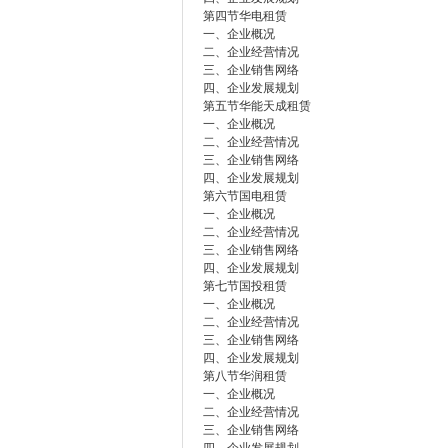
第四节华电租赁
一、企业概况
二、企业经营情况
三、企业销售网络
四、企业发展规划
第五节华能天成租赁
一、企业概况
二、企业经营情况
三、企业销售网络
四、企业发展规划
第六节国电租赁
一、企业概况
二、企业经营情况
三、企业销售网络
四、企业发展规划
第七节国投租赁
一、企业概况
二、企业经营情况
三、企业销售网络
四、企业发展规划
第八节华润租赁
一、企业概况
二、企业经营情况
三、企业销售网络