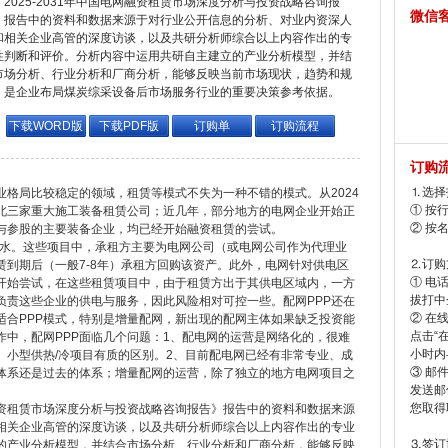
2025-2031年中国电网融资租赁市场深度分析与投资战略咨询报
微信
，报告中的资料和数据来源于对行业公开信息的分析、对业内资深人
和相关企业高管的深度访谈，以及共研分析师综合以上内容作出的专
性判断和评价。分析内容中运用共研自主建立的产业分析模型，并结
市场分析、行业分析和厂商分析，能够反映当前市场现状，趋势和规
，是企业布局煤炭综采设备后市场服务行业的重要决策参考依据。
下载WORD版
下载PDF版
订购单
订购流程
订购
⒈选择
格局比较稳定的领域，租赁等模式不失为一种不错的模式。从2024
① 按
北三家重大施工装备租赁公司；近几年，部分地方的电网企业开始正
② 按
与参股的主要装备企业，均已经开始融资租赁的尝试。
试水。这些项目中，承租方主要为电网公司（或电网公司作为代理业
⒉订购
到期后（一般7-8年）承租方回购该资产。此外，电网针对供电区
① 电
开始尝试，在这些租赁项目中，由于租赁方出于其供电区域内，一方
拔打中企
负责这些企业的供电与服务，因此风险相对可控一些。配网PPP还在
② 在
适合PPP模式，特别是增量配网，新出现的配网主体如果缺乏投资能
点击“
作中，配网PPP面临几个问题：1、配电网的运营是网络化的，很难
小时内
、小型供热/冷项目有质的区别。2、目前配电网已经有非常专业、成
③ 邮
体系还是过去的体系；增量配网的运营，除了独立的地方电网项目之
发送邮
您取得
网融资租赁市场深度分析与投资战略咨询报告》报告中的资料和数据来源
相关企业高管的深度访谈，以及共研分析师综合以上内容作出的专业
⒊签订
的产业分析模型，并结合市场分析、行业分析和厂商分析，能够反映