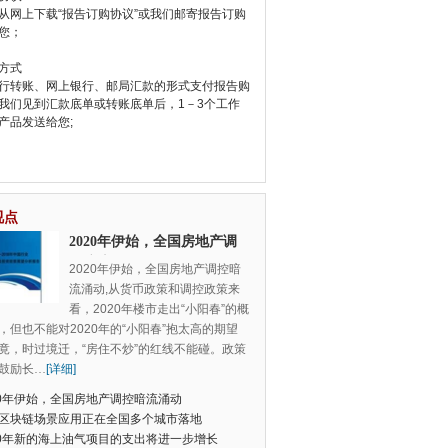
从网上下载“报告订购协议”或我们邮寄报告订购
您；
方式
行转账、网上银行、邮局汇款的形式支付报告购
我们见到汇款底单或转账底单后，1－3个工作
产品发送给您;
视点
2020年伊始，全国房地产调
控暗流涌动
2020年伊始，全国房地产调控暗
流涌动,从货币政策和调控政策来
看，2020年楼市走出“小阳春”的概
，但也不能对2020年的“小阳春”抱太高的期望
竟，时过境迁，“房住不炒”的红线不能碰。政策
鼓励长
…
[详细]
20年伊始，全国房地产调控暗流涌动
区块链场景应用正在全国多个城市落地
20年新的海上油气项目的支出将进一步增长