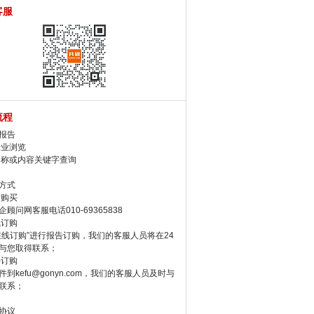
客服
流程
报告
行业浏览
名称或内容关键字查询
方式
话购买
顾问网客服电话010-69365838
线订购
在线订购”进行报告订购，我们的客服人员将在24
与您取得联系；
件订购
件到kefu@gonyn.com，我们的客服人员及时与
联系；
协议