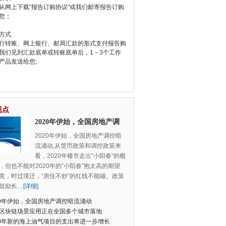
从网上下载“报告订购协议”或我们邮寄报告订购
您；
方式
行转账、网上银行、邮局汇款的形式支付报告购
我们见到汇款底单或转账底单后，1－3个工作
产品发送给您;
视点
2020年伊始，全国房地产调
控暗流涌动
2020年伊始，全国房地产调控暗
流涌动,从货币政策和调控政策来
看，2020年楼市走出“小阳春”的概
，但也不能对2020年的“小阳春”抱太高的期望
竟，时过境迁，“房住不炒”的红线不能碰。政策
鼓励长
…
[详细]
20年伊始，全国房地产调控暗流涌动
区块链场景应用正在全国多个城市落地
20年新的海上油气项目的支出将进一步增长