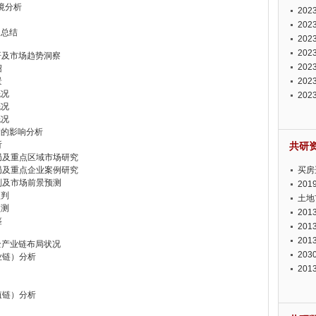
环境分析
投资
20
资潜
20
响总结
析报
20
报告
20
研及市场趋势洞察
势报
20
绍
景
发展
20
概况
测报
20
概况
来发
概况
储的影响分析
析
共研
局及重点区域市场研究
局及重点企业案例研究
买房
判及市场前景预测
20
预判
土地
预测
20
鉴
20
20
全产业链布局状况
20
业链）分析
20
值链）分析