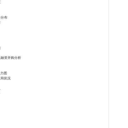
征
本分布
布
析
及融资并购分析
热力图
布局状况
况
析
力
力