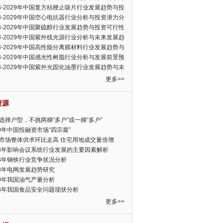
可行性报告
23-2029年中国复方桔梗止咳片行业发展趋势与投
力分析报告
23-2029年中国空心电抗器行业分析与投资潜力分
告
23-2029年中国聚硫醇行业发展趋势与投资可行性
23-2029年中国紫外线光源行业分析与未来发展趋
告
23-2029年中国高性能分离膜材料行业发展趋势与
前景预测报告
23-2029年中国感光性树脂行业分析与发展前景预
告
23-2029年中国紫外光固化油墨行业发展趋势与未
展趋势报告
更多>>
资源
选择户型，不挑两梯“多户”或一梯“多户”
19年中国投融资市场“四宗最”
市场整体供求环比走高 住宅用地成交量倍增
13年影响会议系统行业发展的主要因素解析
13年钢铁行业竞争状况分析
13年电网发展趋势研究
30年我国油气产量分析
13年我国食品安全问题现状分析
更多>>