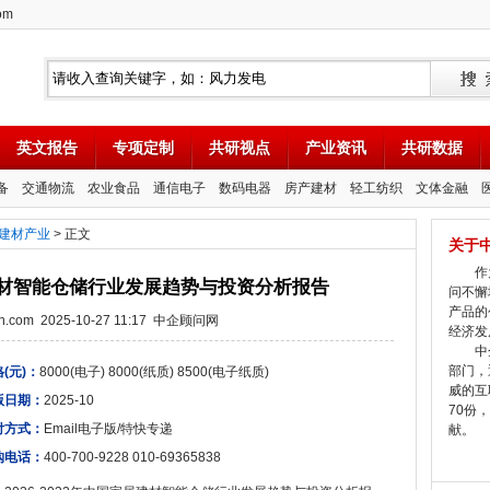
om
英文报告
专项定制
共研视点
产业资讯
共研数据
备
交通物流
农业食品
通信电子
数码电器
房产建材
轻工纺织
文体金融
建材产业
> 正文
关于
作为
家居建材智能仓储行业发展趋势与投资分析报告
问不懈
产品的
tion.com 2025-10-27 11:17 中企顾问网
经济发
中企
部门，
(元)：
8000(电子) 8000(纸质) 8500(电子纸质)
威的互
版日期：
2025-10
70份
付方式：
Email电子版/特快专递
献。
购电话：
400-700-9228 010-69365838