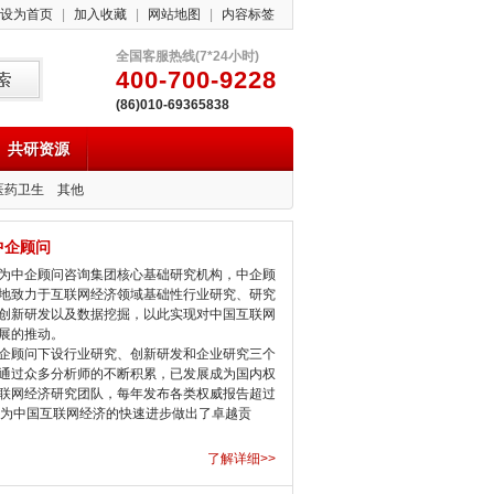
设为首页
|
加入收藏
|
网站地图
|
内容标签
全国客服热线(7*24小时)
400-700-9228
(86)010-69365838
共研资源
医药卫生
其他
中企顾问
中企顾问咨询集团核心基础研究机构，中企顾
地致力于互联网经济领域基础性行业研究、研究
创新研发以及数据挖掘，以此实现对中国互联网
展的推动。
顾问下设行业研究、创新研发和企业研究三个
通过众多分析师的不断积累，已发展成为国内权
联网经济研究团队，每年发布各类权威报告超过
，为中国互联网经济的快速进步做出了卓越贡
了解详细>>