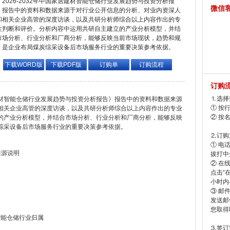
2026-2032年中国家居建材智能仓储行业发展趋势与投资分析报
微信
，报告中的资料和数据来源于对行业公开信息的分析、对业内资深人
和相关企业高管的深度访谈，以及共研分析师综合以上内容作出的专
性判断和评价。分析内容中运用共研自主建立的产业分析模型，并结
市场分析、行业分析和厂商分析，能够反映当前市场现状，趋势和规
，是企业布局煤炭综采设备后市场服务行业的重要决策参考依据。
下载WORD版
下载PDF版
订购单
订购流程
订购
⒈选择
居建材智能仓储行业发展趋势与投资分析报告》报告中的资料和数据来源
① 按
相关企业高管的深度访谈，以及共研分析师综合以上内容作出的专业
② 按
的产业分析模型，并结合市场分析、行业分析和厂商分析，能够反映
综采设备后市场服务行业的重要决策参考依据。
⒉订购
① 电
来源说明
拔打中企
② 在
点击“
小时内
③ 邮
发送邮
您取得
智能仓储行业归属
⒊签订