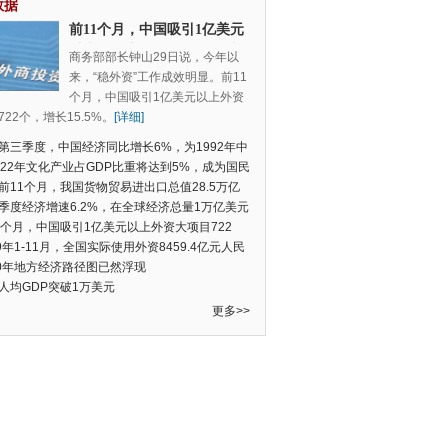
数据
前11个月，中国吸引1亿美元
以上外资大项目722个，增长
商务部部长钟山29日说，今年以
15.5%
来，“稳外资”工作成效明显。前11
个月，中国吸引1亿美元以上外资
22个，增长15.5%。
[详细]
第三季度，中国经济同比增长6%，为1992年中
季度数据以来的新低
022年文化产业占GDP比重将达到5%，成为国民
支柱产业
前11个月，我国货物贸易进出口总值28.5万亿
民币，比去年同期增长2.4%
季度经济增速6.2%，在全球经济总量1万亿美元
的经济体中增速最快
1个月，中国吸引1亿美元以上外资大项目722
增长15.5%
19年1-11月，全国实际使用外资8459.4亿元人民
同比增长6.0%
20年地方经济路径图已然浮现
人均GDP突破1万美元
更多>>