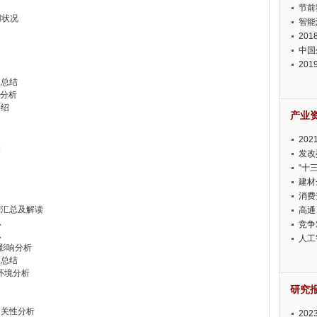
节前
用状况
智能
20
中国
20
迫在
响总结
境分析
介绍
产业
20
状
投资
发改
“十
建材
消费
划汇总及解读
高通
总
竞争
总
此淡
人工
的影响分析
响总结
）环境分析
研究
相关性分析
20