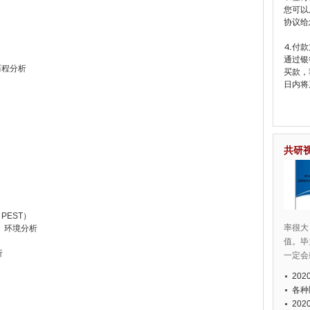
您可以
协议给
⒋付款
通过银
历程分析
买款，
日内将
共研
PEST）
率很大
y）环境分析
值。毕
析
一定会
20
各种
20