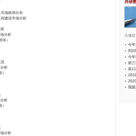
共研
析
及市场格局分布
工程建设市场分析
作用
市场分析
大项目7
用等）
今年
国有
到2
经济
今年
状况
元人
前三
场分析
以上
前1
等）
个，
20
币，
20
我国
况
场分析
等）
况
市场分析