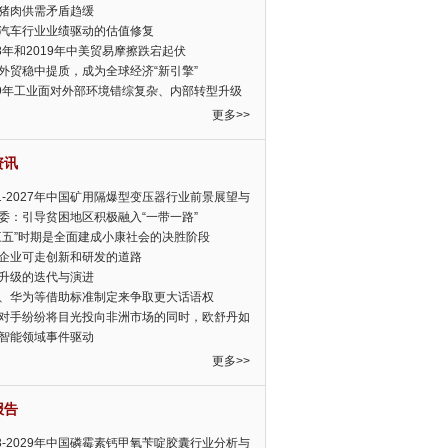
猪肉供需矛盾趋缓
汽车行业业绩驱动的估值修复
18年和2019年中美贸易摩擦跌宕起伏
外贸稳中提质，成为全球经济“新引擎”
19年工业面对外部环境错综复杂、内部转型升级
眉睫
更多>>
资讯
21-2027年中国矿用隔爆型变压器行业前景展望与
前景预测报告
委：引导贫困地区积极融入“一带一路”
三五”时期是全面建成小康社会的决胜阶段
企业可走创新和研发的道路
升级的迭代与演进
、华为等借助标准制定来争取更大话语权
对手纷纷将目光投向非洲市场的同时，欧舒丹如
定，难道就真的不怕丧失先机吗?
智能领域事件驱动
更多>>
报告
23-2029年中国磷霉素钙甲氧苄啶胶囊行业分析与