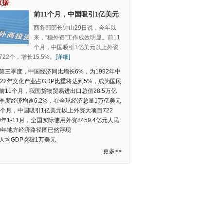
数据
前11个月，中国吸引1亿美元
以上外资大项目722个，增长
商务部部长钟山29日说，今年以
15.5%
来，“稳外资”工作成效明显。前11
个月，中国吸引1亿美元以上外资
22个，增长15.5%。
[详细]
第三季度，中国经济同比增长6%，为1992年中
季度数据以来的新低
022年文化产业占GDP比重将达到5%，成为国民
支柱产业
前11个月，我国货物贸易进出口总值28.5万亿
民币，比去年同期增长2.4%
季度经济增速6.2%，在全球经济总量1万亿美元
的经济体中增速最快
1个月，中国吸引1亿美元以上外资大项目722
增长15.5%
19年1-11月，全国实际使用外资8459.4亿元人民
同比增长6.0%
20年地方经济路径图已然浮现
人均GDP突破1万美元
更多>>