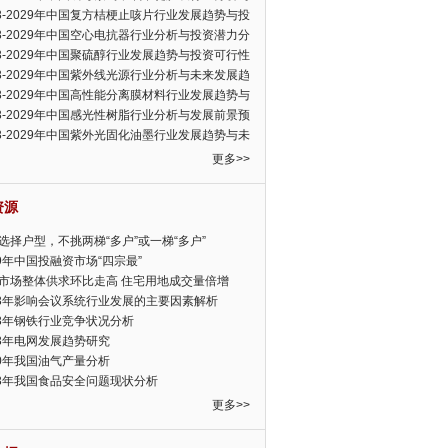
可行性报告
23-2029年中国复方桔梗止咳片行业发展趋势与投
力分析报告
23-2029年中国空心电抗器行业分析与投资潜力分
告
23-2029年中国聚硫醇行业发展趋势与投资可行性
23-2029年中国紫外线光源行业分析与未来发展趋
告
23-2029年中国高性能分离膜材料行业发展趋势与
前景预测报告
23-2029年中国感光性树脂行业分析与发展前景预
告
23-2029年中国紫外光固化油墨行业发展趋势与未
展趋势报告
更多>>
资源
选择户型，不挑两梯“多户”或一梯“多户”
19年中国投融资市场“四宗最”
市场整体供求环比走高 住宅用地成交量倍增
13年影响会议系统行业发展的主要因素解析
13年钢铁行业竞争状况分析
13年电网发展趋势研究
30年我国油气产量分析
13年我国食品安全问题现状分析
更多>>