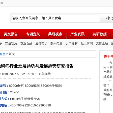
om
英文报告
专项定制
共研视点
产业资讯
共研数据
备
交通物流
农业食品
通信电子
数码电器
房产建材
轻工纺织
文体金融
有色
> 正文
关于
作为
锂电池铜箔行业发展趋势与发展趋势研究报告
问不懈
产品的
tion.com 2026-01-05 14:20 中企顾问网
经济发
中企
部门，
(元)：
8000(电子) 8000(纸质) 8500(电子纸质)
威的互
版日期：
2026-1
70份
付方式：
Email电子版/特快专递
献。
购电话：
400-700-9228 010-69365838