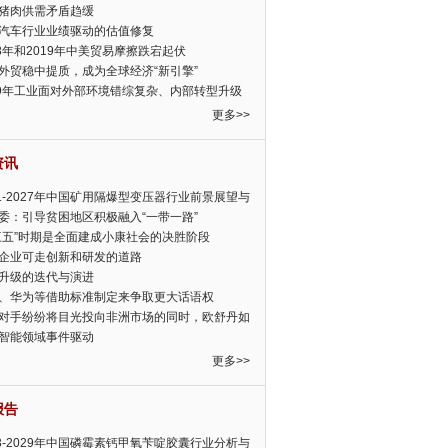
猪肉供需矛盾趋缓
汽车行业业绩驱动的估值修复
18年和2019年中美贸易摩擦跌宕起伏
外贸稳中提质，成为全球经济“新引擎”
19年工业面对外部环境错综复杂、内部转型升级
眉睫
更多>>
资讯
21-2027年中国矿用隔爆型变压器行业前景展望与
前景预测报告
委：引导贫困地区积极融入“一带一路”
三五”时期是全面建成小康社会的决胜阶段
企业可走创新和研发的道路
升级的迭代与演进
、华为等借助标准制定来争取更大话语权
对手纷纷将目光投向非洲市场的同时，欧舒丹如
定，难道就真的不怕丧失先机吗?
智能领域事件驱动
更多>>
报告
23-2029年中国磷霉素钙甲氧苄啶胶囊行业分析与