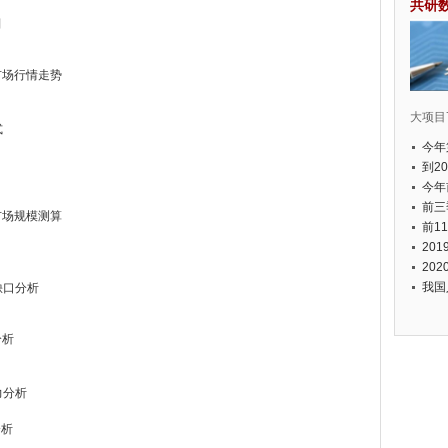
共研
判
市场行情走势
大项目7
式
今年
国有
到2
经济
今年
元人
前三
市场规模测算
以上
前1
个，
20
币，
20
我国
缺口分析
分析
力分析
分析