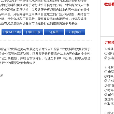
2026-2032年中国锂电池铜箔行业发展趋势与发展趋势研究报告，
微信
告中的资料和数据来源于对行业公开信息的分析、对业内资深人士和
关企业高管的深度访谈，以及共研分析师综合以上内容作出的专业性
断和评价。分析内容中运用共研自主建立的产业分析模型，并结合市
分析、行业分析和厂商分析，能够反映当前市场现状，趋势和规律，
企业布局煤炭综采设备后市场服务行业的重要决策参考依据。
下载WORD版
下载PDF版
订购单
订购流程
订购
⒈选择
电池铜箔行业发展趋势与发展趋势研究报告》报告中的资料和数据来源于
① 按
关企业高管的深度访谈，以及共研分析师综合以上内容作出的专业性
② 按
产业分析模型，并结合市场分析、行业分析和厂商分析，能够反映当
务行业的重要决策参考依据。
⒉订购
① 电
说明
拔打中企
② 在
点击“
小时内
③ 邮
发送邮
您取得
⒊签订