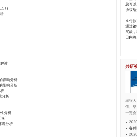
您可以
ST）
协议给
分析
⒋付款
通过银
买款，
日内将
及解读
共研
展的影响分析
业的影响分析
分析
环境分析
率很大
值。毕
关性分析
一定会
境分析
20
）环境分析
各种
20