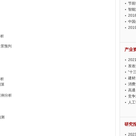
节前
智能
20
中国
20
迫在
分析
前景预判
产业
20
投资
发改
“十
建材
分析
消费
测算
高通
案例分析
竞争
此淡
人工
例
预测
研究
20