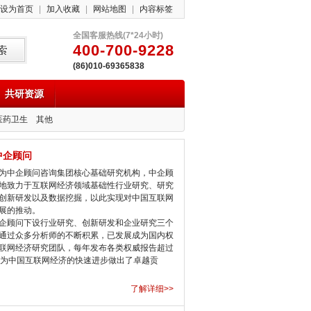
设为首页
|
加入收藏
|
网站地图
|
内容标签
全国客服热线(7*24小时)
400-700-9228
(86)010-69365838
共研资源
医药卫生
其他
中企顾问
中企顾问咨询集团核心基础研究机构，中企顾
地致力于互联网经济领域基础性行业研究、研究
创新研发以及数据挖掘，以此实现对中国互联网
展的推动。
顾问下设行业研究、创新研发和企业研究三个
通过众多分析师的不断积累，已发展成为国内权
联网经济研究团队，每年发布各类权威报告超过
，为中国互联网经济的快速进步做出了卓越贡
了解详细>>