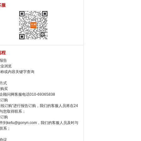
客服
流程
报告
行业浏览
名称或内容关键字查询
方式
话购买
顾问网客服电话010-69365838
线订购
在线订购”进行报告订购，我们的客服人员将在24
与您取得联系；
件订购
件到kefu@gonyn.com，我们的客服人员及时与
联系；
协议