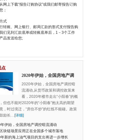
从网上下载“报告订购协议”或我们邮寄报告订购
您；
方式
行转账、网上银行、邮局汇款的形式支付报告购
我们见到汇款底单或转账底单后，1－3个工作
产品发送给您;
视点
2020年伊始，全国房地产调
控暗流涌动
2020年伊始，全国房地产调控暗
流涌动,从货币政策和调控政策来
看，2020年楼市走出“小阳春”的概
，但也不能对2020年的“小阳春”抱太高的期望
竟，时过境迁，“房住不炒”的红线不能碰。政策
鼓励长
…
[详细]
20年伊始，全国房地产调控暗流涌动
区块链场景应用正在全国多个城市落地
20年新的海上油气项目的支出将进一步增长