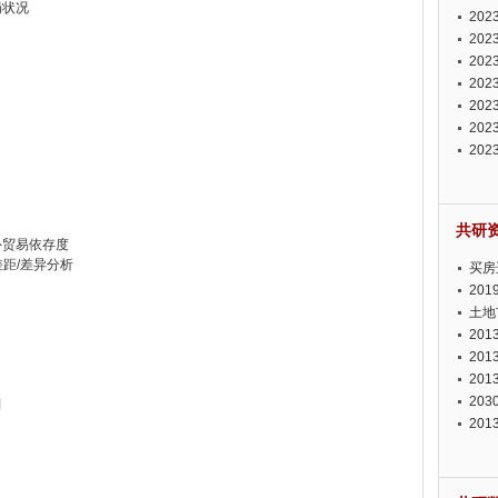
局状况
投资
20
资潜
20
析报
20
报告
20
势报
20
发展
20
测报
20
来发
共研
外贸易依存度
差距/差异分析
买房
20
土地
20
20
20
20
判
20